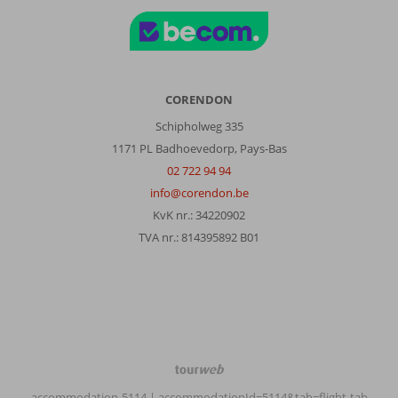
CORENDON
Schipholweg 335
1171 PL Badhoevedorp, Pays-Bas
02 722 94 94
info@corendon.be
KvK nr.: 34220902
TVA nr.: 814395892 B01
TourWeb
©
accommodation-5114
| accommodationId=5114&tab=flight-tab