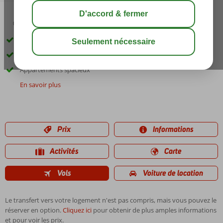
03:30
août 29°
C
share
sauver
Voiture de location incluse
Séjour en formule hébergement
Appartements spacieux
En savoir plus
Prix
Informations
Activités
Carte
Vols
Voiture de location
Le transfert vers votre logement n'est pas compris, mais vous pouvez le
réserver en option.
Cliquez ici
pour obtenir de plus amples informations
et pour voir les prix.