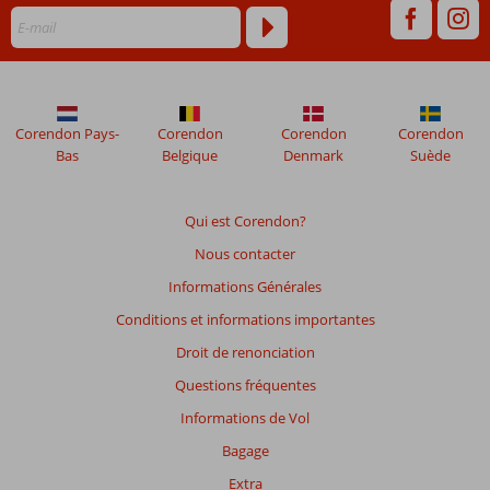
plus
de
48
mois
ne
sont
Corendon Pays-
Corendon
Corendon
Corendon
plus
Bas
Belgique
Denmark
Suède
affichés
afin
de
Qui est Corendon?
garantir
Nous contacter
la
pertinence
Informations Générales
des
Conditions et informations importantes
avis
présentés.
Droit de renonciation
En
Questions fréquentes
savoir
plus
Informations de Vol
sur
Bagage
nos
avis.
Extra