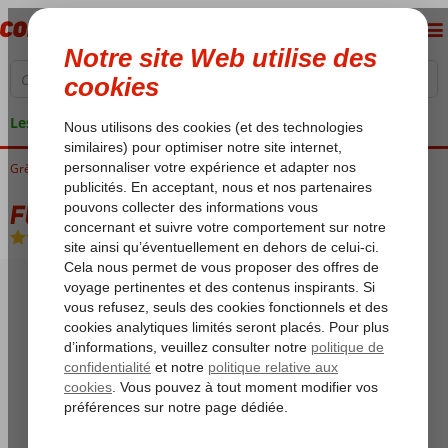
Les garanties de vacances
Grèce
Accueil
Crète
Chersonissos
Fly & Go Adams Appartements
Fly & Go Adams Appartements
Logement
-
Hôtel