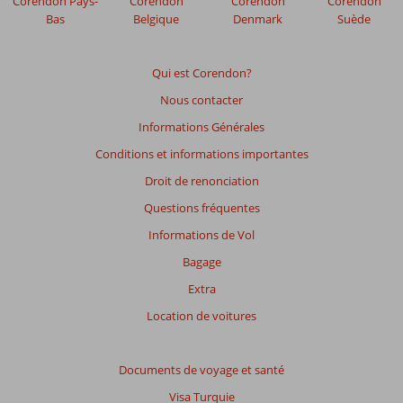
Corendon Pays-
Corendon
Corendon
Corendon
de
Bas
Belgique
Denmark
Suède
garantir
la
pertinence
Qui est Corendon?
des
Nous contacter
avis
présentés.
Informations Générales
En
Conditions et informations importantes
savoir
plus
Droit de renonciation
sur
Questions fréquentes
nos
avis.
Informations de Vol
Bagage
Extra
Location de voitures
Documents de voyage et santé
Visa Turquie