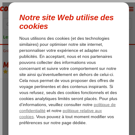
Les garanties de vacances
Grèce
Accueil
Crète
Chersonissos
Memory Boutique
Memory Boutique
All Inclusive
-
Hôtel