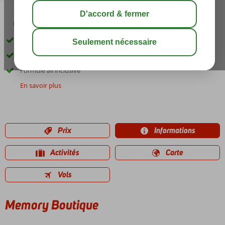
03:30
août 29°
C
share
sauver
Dans le centre de Chersonissos
À environ 50 m de la plage
Formule all inclusive
En savoir plus
Prix
Informations
Activités
Carte
Vols
Memory Boutique