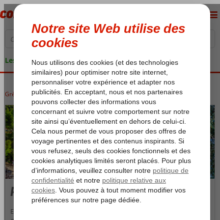
Les garanties de vacances
Grèce
Accueil
Crète
Crète
Panormos
Panormos
Entre Analipsi et Hersonissos, vous trouvez le magnifique Anissaras.