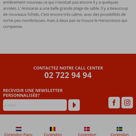
entièrement nouveau ce qui n'existait pas encore il y a quelques
années. L’ Anissaras a une belle grande plage de sable. Il y a beaucoup
de nouveaux hôtels. C’est encore très calme, avec des possibilités de
sortie peu nombreuses, mais à deux pas se trouve le Hersonissos qui
compense.
CONTACTEZ NOTRE CALL CENTER
02 722 94 94
RECEVOIR UNE NEWSLETTER
PERSONNALISÉE?
Corendon Pays-
Corendon
Corendon
Corendon