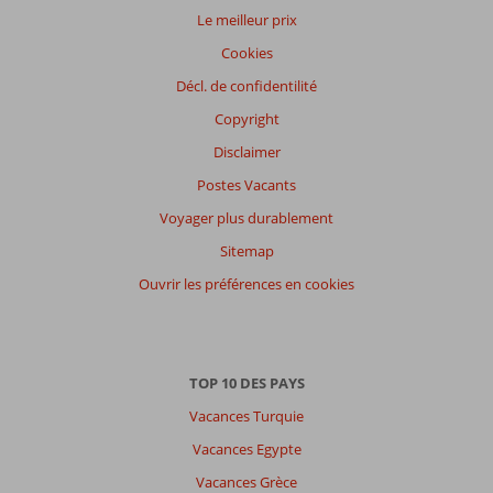
Le meilleur prix
Expériences
Cookies
de
nos
Décl. de confidentilité
clients
Copyright
Langue
Disclaimer
Français (2)
Postes Vacants
Filtrer
par
Voyager plus durablement
participants
Sitemap
Tous
Ouvrir les préférences en cookies
Trier
par
datum (nieuw > oud)
TOP 10 DES PAYS
Vacances Turquie
Luminita
1,0
Belgie
Vacances Egypte
Famille avec grand (es) enfant (s)
Vacances Grèce
,
03 septembre 2024