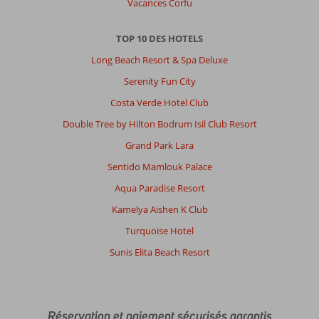
Vacances Corfu
de
venir
sur
TOP 10 DES HOTELS
place
Long Beach Resort & Spa Deluxe
voir
de
Serenity Fun City
ses
Costa Verde Hotel Club
propres
yeux.
Double Tree by Hilton Bodrum Isil Club Resort
Grand Park Lara
Impression générale
1
Manger
1
Emplacement
1
Chambres
1
Sentido Mamlouk Palace
Service
1
Enfants
-
Aqua Paradise Resort
Qualité-prix
1
Qualité-wifi
1
Kamelya Aishen K Club
Turquoise Hotel
Pauline
10
Sunis Elita Beach Resort
Frankrijk
Famille avec jeunes enfant (s)
,
02 août 2022
Réservation et paiement sécurisés garantis