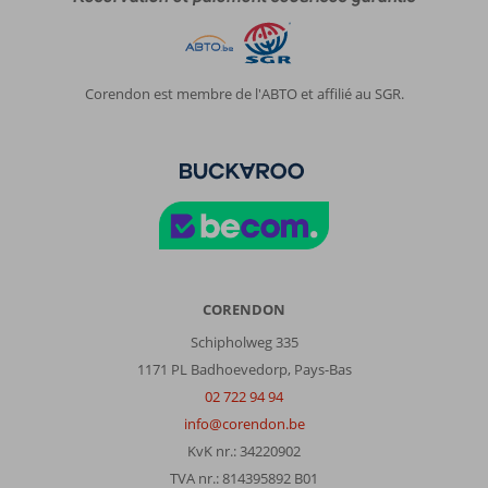
À
propos
de
Rethymnon:
Corendon est membre de l'ABTO et affilié au SGR.
Très
belle
ville,
plage
magnifique,
restauration
délicieuse.
Un
dépaysement
total
CORENDON
!
Schipholweg 335
À
1171 PL Badhoevedorp, Pays-Bas
propos
02 722 94 94
de
info@corendon.be
Brascos
KvK nr.: 34220902
Hotel:
TVA nr.: 814395892 B01
Hôtel