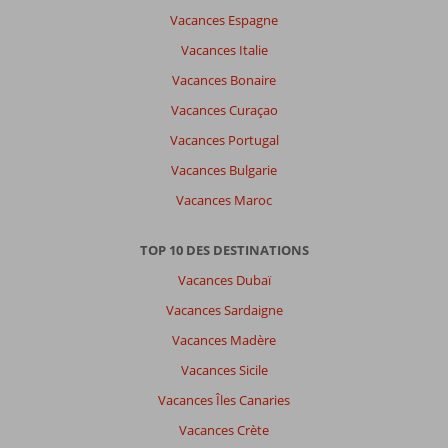
Vacances Espagne
Vacances Italie
À
propos
Vacances Bonaire
de
Vacances Curaçao
Rethymnon:
Vacances Portugal
Destination
sympathique
Vacances Bulgarie
mais
Vacances Maroc
l'hôtel
horrible
ainsi
TOP 10 DES DESTINATIONS
que
Vacances Dubaï
l'accueil.
Vacances Sardaigne
À
Vacances Madère
propos
de
Vacances Sicile
Brascos
Vacances Îles Canaries
Hotel:
Infect,
Vacances Crète
l'hôtel