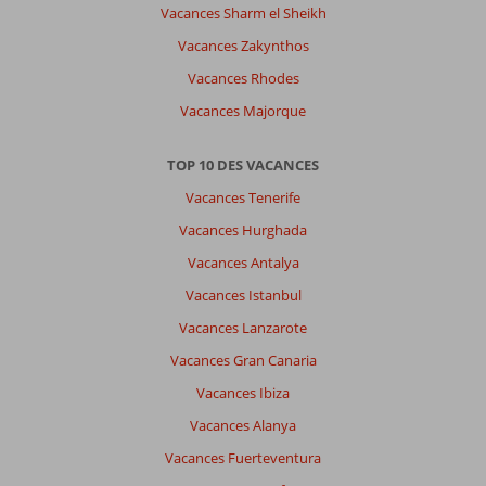
Vacances Sharm el Sheikh
ne
correspond
Vacances Zakynthos
pas
Vacances Rhodes
à
la
Vacances Majorque
description.
L'état
TOP 10 DES VACANCES
est
déplorable
Vacances Tenerife
surtout
Vacances Hurghada
les
douches.
Vacances Antalya
Nourriture
Vacances Istanbul
très
médiocre.
Vacances Lanzarote
Corendon
Vacances Gran Canaria
n'a
même
Vacances Ibiza
pas
Vacances Alanya
pris
la
Vacances Fuerteventura
peine