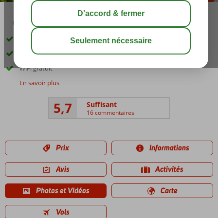
03:30
août 29°
C
share
sauver
Dans le centre historique de Rethymnon
Près d'une longue plage de sable
WiFi gratuit
En savoir plus
5,7
Suffisant
16 commentaires
Prix
Informations
Avis
Activités
Photos et Vidéos
Carte
Vols