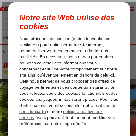
Les garanties de vacances
Grèce
Accueil
Crète
Rethymnon
Brascos Hotel
Brascos Hotel
Chambre et petit déjeuner
-
Hôtel