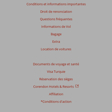
En
Conditions et informations importantes
savoir
plus
Droit de renonciation
sur
Questions fréquentes
nos
avis.
Informations de Vol
Bagage
Note
Extra
totale
Location de voitures
Basé
sur:
16
Documents de voyage et santé
commentaires
Visa Turquie
Réservation des sièges
Distribution
Corendon Hotels & Resorts
des votes
Affiliation
Impression générale
5,7
Manger
6,3
Emplacement
7,9
Chambres
4,6
*Conditions d'action
Service
7,1
Enfants
6,0
Qualité-prix
5,8
Qualité-wifi
6,8