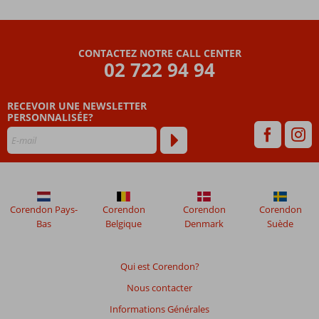
Les
avis
CONTACTEZ NOTRE CALL CENTER
datant
02 722 94 94
de
plus
RECEVOIR UNE NEWSLETTER
de
PERSONNALISÉE?
48
mois
ne
sont
plus
affichés
afin
Corendon Pays-
Corendon
Corendon
Corendon
de
Bas
Belgique
Denmark
Suède
garantir
la
pertinence
Qui est Corendon?
des
Nous contacter
avis
présentés.
Informations Générales