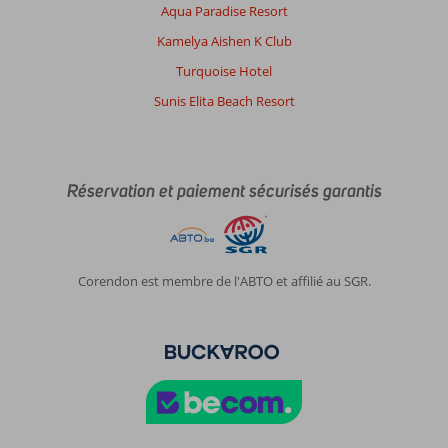
Aqua Paradise Resort
cette
chaleur
Kamelya Aishen K Club
une
Turquoise Hotel
journée
peut-
Sunis Elita Beach Resort
être
coûteuse
Impression générale
9
Manger
-
Réservation et paiement sécurisés garantis
Emplacement
9
Chambres
8
Service
8
Enfants
9
Qualité-prix
8
Qualité-wifi
4
Corendon est membre de l'ABTO et affilié au SGR.