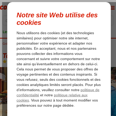
Les garanties de vacances
Grèce
Accueil
Kos
Kos-Centre Ville
Tasos Appartements
Tasos Appartements
Logement
-
Appartement