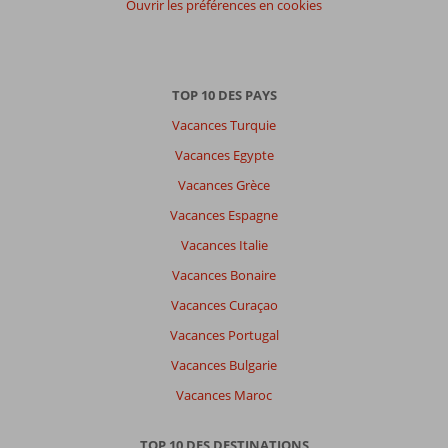
Ouvrir les préférences en cookies
Trier
par
datum (nieuw > oud)
TOP 10 DES PAYS
Vacances Turquie
Anonyme
9,0
Belgie
Vacances Egypte
Famille avec grand (es) enfant (s)
Vacances Grèce
,
03 août 2022
Vacances Espagne
Vacances Italie
À
propos
Vacances Bonaire
de
Vacances Curaçao
Kos-
Centre
Vacances Portugal
Ville:
Vacances Bulgarie
Très
Vacances Maroc
bel
endroit
port
TOP 10 DES DESTINATIONS