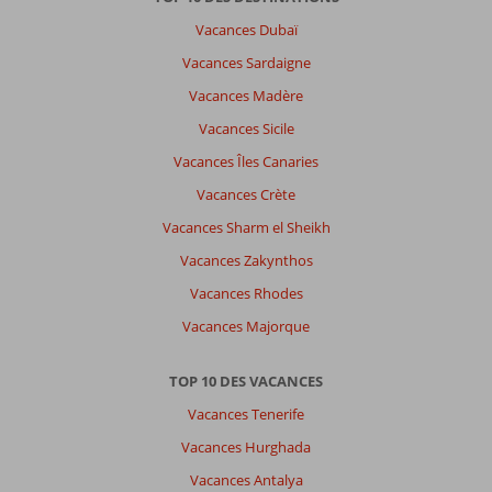
agréable
Vacances Dubaï
ville
sympathique
Vacances Sardaigne
beaucoup
Vacances Madère
de
magasin
Vacances Sicile
Vacances Îles Canaries
À
propos
Vacances Crète
de
Vacances Sharm el Sheikh
Tasos
Appartements:
Vacances Zakynthos
Hébergement
Vacances Rhodes
correct
piscine
Vacances Majorque
agréable
seul
TOP 10 DES VACANCES
bémol
les
Vacances Tenerife
électro-
Vacances Hurghada
ménager
un
Vacances Antalya