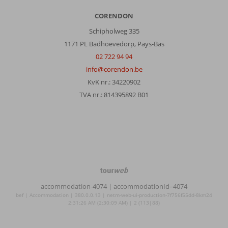
CORENDON
Schipholweg 335
1171 PL Badhoevedorp, Pays-Bas
02 722 94 94
info@corendon.be
KvK nr.: 34220902
TVA nr.: 814395892 B01
TourWeb
©
accommodation-4074
| accommodationId=4074
NetMatch
bef | Accommodation | 380.0.0.13 | netm-web-ui-production-7f756f55dd-8km24
2:31:26 AM (2:30:09 AM) | 2 (113|88)