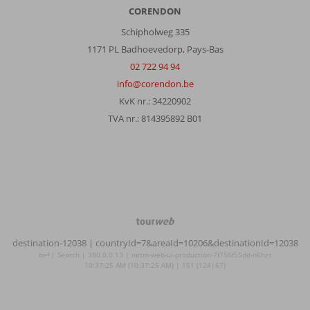
CORENDON
Schipholweg 335
1171 PL Badhoevedorp, Pays-Bas
02 722 94 94
info@corendon.be
KvK nr.: 34220902
TVA nr.: 814395892 B01
TourWeb
©
destination-12038
| countryId=7&areaId=10206&destinationId=12038
NetMatch
bef | Search | 380.0.0.13 | netm-web-ui-production-7f756f55dd-n6hzs
10:37:25 AM (10:37:25 AM) | 151 (124|67)