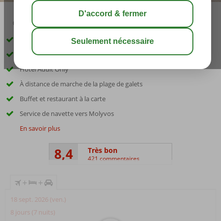
03:15
01:20
août 30°
C
share
sauver
Voiture de location incluse
Environnement calme et verdoyant
Hôtel Adult Only
À distance de marche de la plage de galets
Buffet et restaurant à la carte
Service de navette vers Molyvos
En savoir plus
8,4
Très bon
421 commentaires
+
+
18 sept. 2026 (ven.)
8 jours (7 nuits)