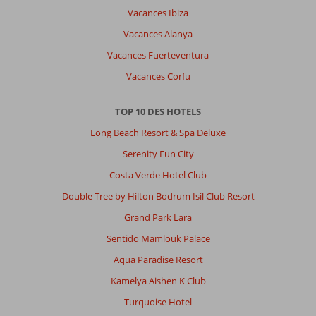
toujours
Vacances Ibiza
très
Vacances Alanya
bon.
Dommage
Vacances Fuerteventura
de
Vacances Corfu
devoir
payer
ses
TOP 10 DES HOTELS
consommations
Long Beach Resort & Spa Deluxe
au
bar
Serenity Fun City
de
Costa Verde Hotel Club
la
plage.
Double Tree by Hilton Bodrum Isil Club Resort
Grand Park Lara
Impression générale
10
Manger
8
Emplacement
10
Chambres
9
Sentido Mamlouk Palace
Service
10
Enfants
-
Aqua Paradise Resort
Qualité-prix
10
Qualité-wifi
10
Kamelya Aishen K Club
Turquoise Hotel
Sophie