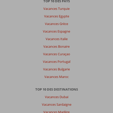
TOP 10 DES PAYS
datum (nieuw > oud)
Vacances Turquie
Vacances Egypte
Remi
10
Vacances Grèce
Belgie
En couple
,
Vacances Espagne
19 juin 2026
Vacances Italie
Vacances Bonaire
À
Vacances Curaçao
propos
de
Vacances Portugal
Eftalou:
Vacances Bulgarie
Soleil,
Vacances Maroc
plage,
hébergement
superbes.
TOP 10 DES DESTINATIONS
Une
Vacances Dubaï
voiture
louée
Vacances Sardaigne
et
Vacances Madère
visite