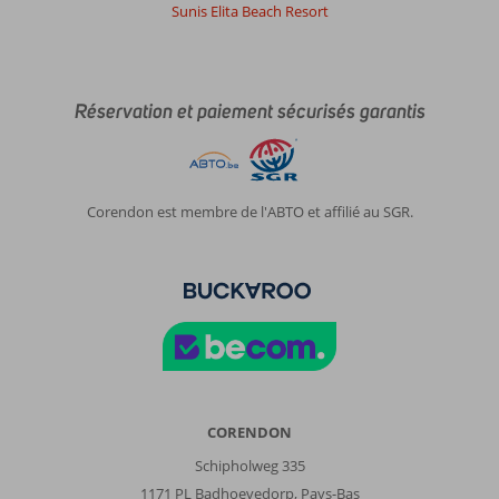
10
Sunis Elita Beach Resort
Belgie
En couple
,
08 mai 2026
Réservation et paiement sécurisés garantis
À
propos
de
Eftalou:
Corendon est membre de l'ABTO et affilié au SGR.
Eftalou
est
un
bel
endroit
un
peu
éloigné
des
sites
CORENDON
d’observation
Schipholweg 335
des
oiseaux
1171 PL Badhoevedorp, Pays-Bas