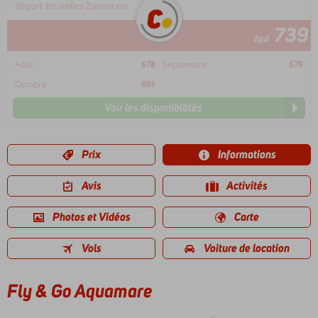
départ Bruxelles Zaventem
739
àpd
Août
678
Septembre
678
Octobre
691
Voir les disponibilités
Prix
Informations
Avis
Activités
Photos et Vidéos
Carte
Vols
Voiture de location
Fly & Go Aquamare