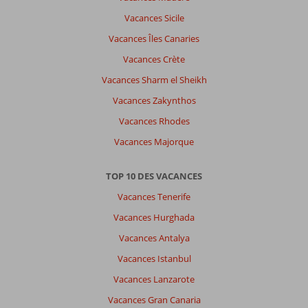
très
Vacances Sicile
agréable
Vacances Îles Canaries
de
l'île.
Vacances Crète
Vacances Sharm el Sheikh
À
propos
Vacances Zakynthos
de
Vacances Rhodes
Fly
&
Vacances Majorque
Go
Aquamare:
TOP 10 DES VACANCES
Personnels
très
Vacances Tenerife
souriants
Vacances Hurghada
et
attentifs.
Vacances Antalya
Repas
Vacances Istanbul
un
peu
Vacances Lanzarote
répétitif
Vacances Gran Canaria
mais