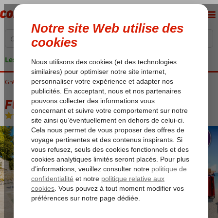
Les garanties de vacances
Grèce
Accueil
Lesbos
Eftalou
Fly & Go Aquamare
Fly & Go Aquamare
All Inclusive
-
Hôtel