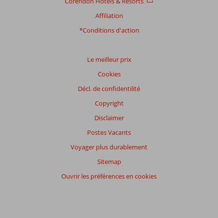
Corendon Hotels & Resorts
Affiliation
Distribution
des votes
*Conditions d'action
Impression générale
8,4
Manger
7,5
Emplacement
8,0
Chambres
8,1
Service
8,5
Enfants
5,6
Le meilleur prix
Qualité-prix
8,4
Qualité-wifi
8,3
Cookies
Décl. de confidentilité
Expériences
de
Copyright
nos
clients
Disclaimer
Langue
Postes Vacants
Français (14)
Voyager plus durablement
Filtrer
Sitemap
par
participants
Ouvrir les préférences en cookies
Tous
Trier
par