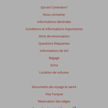
de
garantir
Qui est Corendon?
la
Nous contacter
pertinence
des
Informations Générales
avis
Conditions et informations importantes
présentés.
En
Droit de renonciation
savoir
Questions fréquentes
plus
sur
Informations de Vol
nos
Bagage
avis.
Extra
Note
Location de voitures
totale
Basé
Documents de voyage et santé
sur:
Visa Turquie
421
commentaires
Réservation des sièges