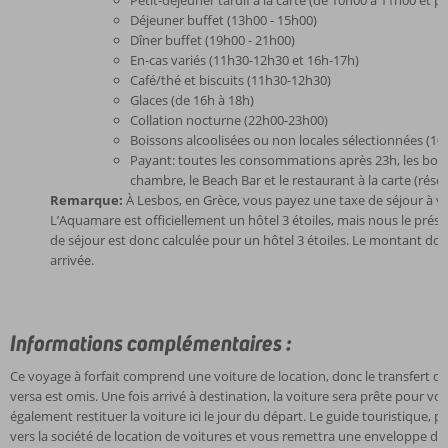
Petit-déjeuner tardif à la carte (de 10h00 à 11h00 et p
Déjeuner buffet (13h00 - 15h00)
Dîner buffet (19h00 - 21h00)
En-cas variés (11h30-12h30 et 16h-17h)
Café/thé et biscuits (11h30-12h30)
Glaces (de 16h à 18h)
Collation nocturne (22h00-23h00)
Boissons alcoolisées ou non locales sélectionnées (10
Payant: toutes les consommations après 23h, les bois
chambre, le Beach Bar et le restaurant à la carte (réser
Remarque:
À Lesbos, en Grèce, vous payez une taxe de séjour à v
L’Aquamare est officiellement un hôtel 3 étoiles, mais nous le pré
de séjour est donc calculée pour un hôtel 3 étoiles. Le montant doit
arrivée.
Informations complémentaires :
Ce voyage à forfait comprend une voiture de location, donc le transfert de
versa est omis. Une fois arrivé à destination, la voiture sera prête pour v
également restituer la voiture ici le jour du départ. Le guide touristique, p
vers la société de location de voitures et vous remettra une enveloppe de