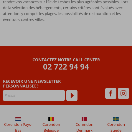
rendre vos vacances sur l'île de Lesbos les plus agréables possibles. Lors
de la sélection des hébergements, certains critères sont évalués avec
attention, y compris les plages, les possibilités de restauration et les
éventuels centres-villes.
CONTACTEZ NOTRE CALL CENTER
02 722 94 94
RECEVOIR UNE NEWSLETTER
PERSONNALISÉE?
Corendon Pays-
Corendon
Corendon
Corendon
Bas
Belgique
Denmark
Suède