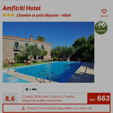
Amfitriti Hotel
Un
incontournable
Chambre et petit déjeuner
-
Hôtel
sauver
depuis des
années !
Emplacement
+
calme dans la
Recommandé
ville de
663
8,6
21 août 2026 (ven.)
8 jours (7 nuits)
59
àpd
Molyvos
départ Bruxelles Zaventem
commentaires
Belle
Encore 2 chambre(s) disponibles sur notre site
piscine