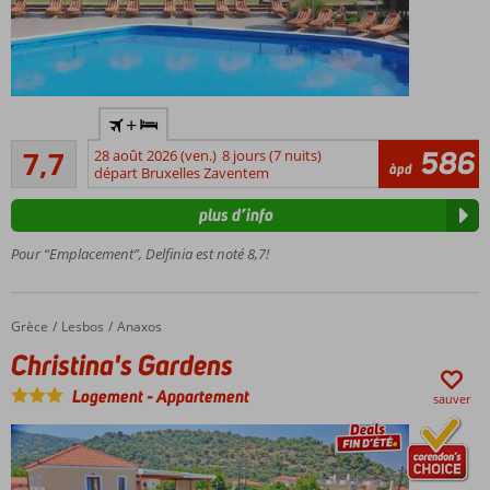
Sur la
+
belle
Bon
plage de
586
7,7
28 août 2026 (ven.)
8 jours (7 nuits)
83
àpd
sable de
départ Bruxelles Zaventem
commentaires
Molyvos
plus d’info
Bungalows
et
Pour “Emplacement”, Delfinia est noté 8,7!
chambres
d'hôtel de
style
Grèce
Christina's Gardens
Accueil
Lesbos
Anaxos
traditionnel
Christina's Gardens
Piscine
avec vue
Logement
-
Appartement
sauver
magnifique