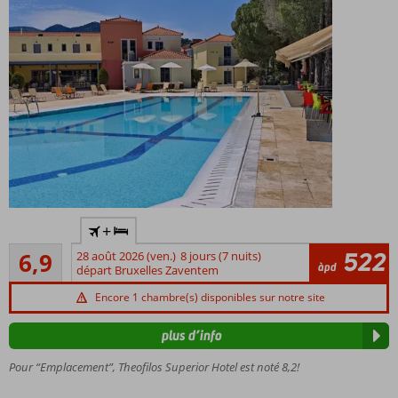
À
+
proximité
Suffisant
de la
522
6,9
28 août 2026 (ven.)
8 jours (7 nuits)
78
àpd
plage et
départ Bruxelles Zaventem
commentaires
de Petra
Encore 1 chambre(s) disponibles sur notre site
Studios
spacieux
plus d’info
Petit-
Pour “Emplacement”, Theofilos Superior Hotel est noté 8,2!
déjeuner
ou demi-