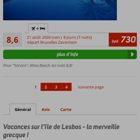
À
+
distance
Recommandé
de
730
8,6
21 août 2026 (ven.)
8 jours (7 nuits)
41
àpd
marche
départ Bruxelles Zaventem
commentaires
de la
plus d’info
plage et
de Petra
Pour “Service”, Alma Beach est noté 8,8!
Parfait pour
les actifs
mais aussi
1
2
3
4
suivante page
ceux qui
recherchent
la
tranquillité
Général
Avis
Carte
2
piscines
Vacances sur l'île de Lesbos - la merveille
Personnel
grecque !
amical