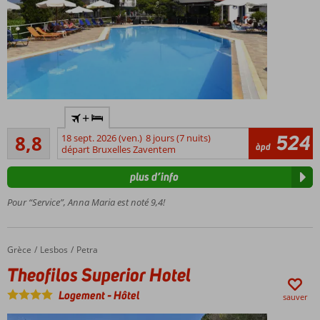
À
+
proximité
Recommandé
de la
524
8,8
18 sept. 2026 (ven.)
8 jours (7 nuits)
129
àpd
plage et
départ Bruxelles Zaventem
commentaires
du centre
plus d’info
de Petra
Emplacement
Pour “Service”, Anna Maria est noté 9,4!
calme
WiFi
gratuit
Grèce
Theofilos Superior Hotel
Accueil
Lesbos
Petra
Theofilos Superior Hotel
Logement
-
Hôtel
sauver