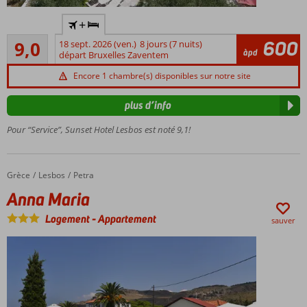
Complexe
+
familial
Excellente
accueillant
600
9,0
18 sept. 2026 (ven.)
8 jours (7 nuits)
149
àpd
départ Bruxelles Zaventem
Emplacement
commentaires
calme dans la
Encore 1 chambre(s) disponibles sur notre site
ville de Petra
Restaurant
plus d’info
à la carte
Pour “Service”, Sunset Hotel Lesbos est noté 9,1!
Des
chambres
spacieuses
Grèce
Anna Maria
Accueil
Lesbos
Petra
Anna Maria
Logement
-
Appartement
sauver