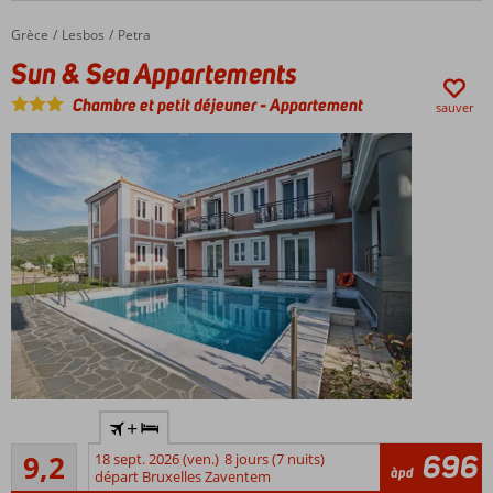
pension
également
Grèce
Sun & Sea Appartements
Accueil
Lesbos
Petra
possible
Sun & Sea Appartements
Chambre et petit déjeuner
-
Appartement
sauver
Tout
+
près
Excellente
de la
696
9,2
18 sept. 2026 (ven.)
8 jours (7 nuits)
61
àpd
plage
départ Bruxelles Zaventem
commentaires