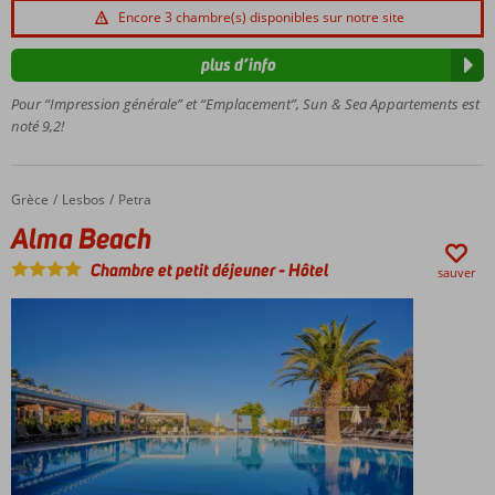
et de
Encore 3 chambre(s) disponibles sur notre site
Petra
Petit complexe
plus d’info
d'appartements
Pour “Impression générale” et “Emplacement”, Sun & Sea Appartements est
Studios
noté 9,2!
spacieux
Grèce
Alma Beach
Accueil
Lesbos
Petra
Alma Beach
Chambre et petit déjeuner
-
Hôtel
sauver