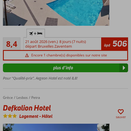
Situé au
+
calme, à
Très bon
proximité
506
8,4
21 août 2026 (ven.)
8 jours (7 nuits)
61
àpd
de Skala
départ Bruxelles Zaventem
commentaires
Kalloni
Encore 1 chambre(s) disponibles sur notre site
A
environ
plus d’info
250
mètres
Pour “Qualité-prix”, Aegeon Hotel est noté 8,8!
de la
plage
Restaurant
Grèce
Defkalion Hotel
Accueil
Lesbos
Petra
avec des
Defkalion Hotel
plats
locaux
Logement
-
Hôtel
sauver