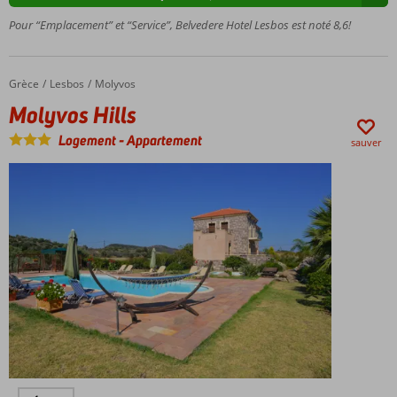
dans les
Pour “Emplacement” et “Service”, Belvedere Hotel Lesbos est noté 8,6!
espaces
communs
Le petit
Grèce
Molyvos Hills
Accueil
Lesbos
Molyvos
centre de
Molyvos Hills
Molyvos
est à 1
Logement
-
Appartement
sauver
kilomètre
Séjour
en
formule
Tout
Inclus