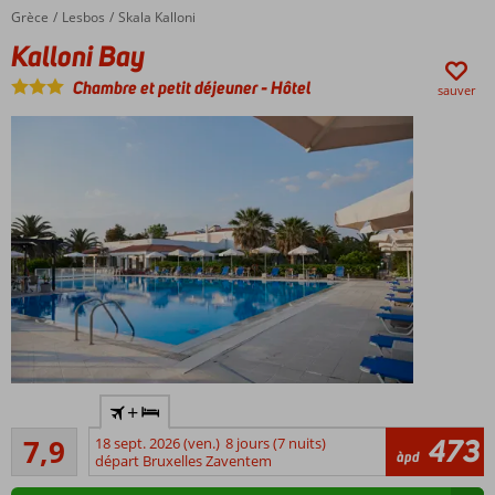
idéal
Grèce
Kalloni Bay
Accueil
Lesbos
Skala Kalloni
pour
Kalloni Bay
explorer
l'île
Chambre et petit déjeuner
-
Hôtel
sauver
Situé
+
sur la
Bon
plage !
473
7,9
18 sept. 2026 (ven.)
8 jours (7 nuits)
76
àpd
départ Bruxelles Zaventem
À
commentaires
environ