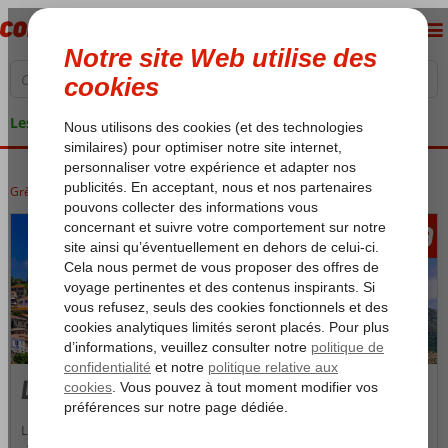
Les garanties de vacances
Grèce
Accueil
Lesbos
389
àpd
Lesbos
La destination de vacances Lesbos est une île dont l'histoire est