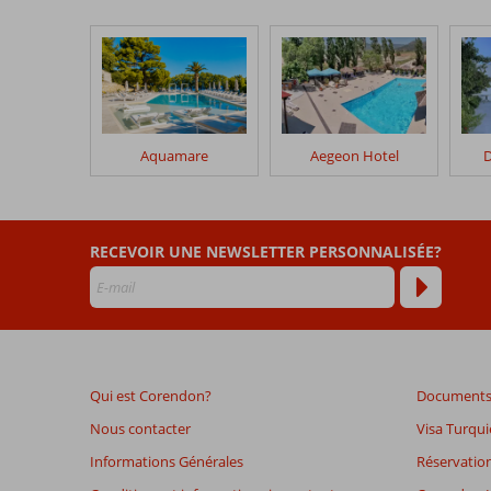
par
nos
clients
après
leur
séjour
dans
Aquamare
Aegeon Hotel
D
Kaloni
Village
Les
RECEVOIR UNE NEWSLETTER PERSONNALISÉE?
avis
datant
de
plus
de
48
Qui est Corendon?
Documents 
mois
ne
Nous contacter
Visa Turqui
sont
Informations Générales
Réservation
plus
affichés