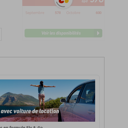
àpd
Septembre
578
Octobre
600
Voir les disponibilités
s en formule Fly & Go