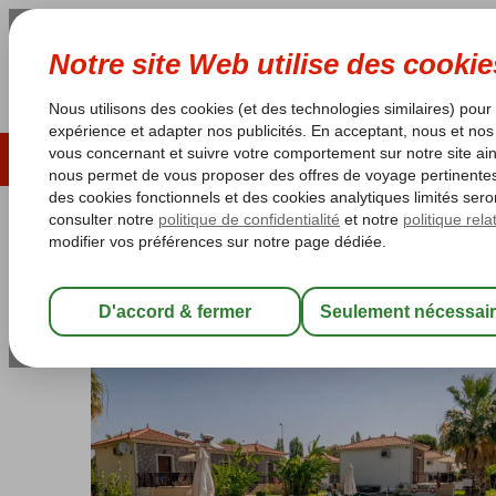
ÉTÉ 2026
LAST MINUTES
S
Les garanties de vacances
Garantie du prix le plu
Grèce
Accueil
Lesbos
Skala Kalloni
Kaloni Village
Kaloni Village
Chambre et petit déjeuner
-
Aparthotel