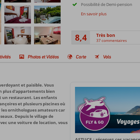
Possibilité de Demi-pension
En savoir plus
8,4
Très bon
37 commentaires
tivités
Photos et Vidéos
Carte
Vols
verdoyant et paisible. Vous
 En plus d'appartements bien
t un restaurant. Les enfants
nçoires et plusieurs piscines où
r les ornithologues amateurs car
iseaux. Depuis le village de
avec une voiture de location, vous
ASTUCE : réservez ces vacance