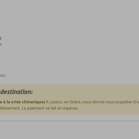
)
s
sus.
destination:
e à la crise climatique)
À Lesbos, en Grèce, vous devrez vous acquitter d'u
lissement. Le paiement se fait en espèces.