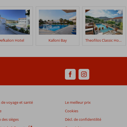
efkalion Hotel
Kalloni Bay
Theofilos Classic Hotel
de voyage et santé
Le meilleur prix
e
Cookies
 des sièges
Décl. de confidentilité