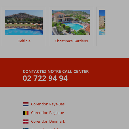
Delfinia
Christina's Gardens
Amfitriti Hote
CONTACTEZ NOTRE CALL CENTER
02 722 94 94
Corendon Pays-Bas
Corendon Belgique
Corendon Denmark