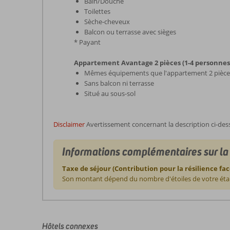
Bain/Douche
Toilettes
Sèche-cheveux
Balcon ou terrasse avec sièges
* Payant
Appartement Avantage 2 pièces (1-4 personnes
Mêmes équipements que l'appartement 2 pièce
Sans balcon ni terrasse
Situé au sous-sol
Disclaimer
Avertissement concernant la description ci-des
Informations complémentaires sur la 
Taxe de séjour (Contribution pour la résilience fac
Son montant dépend du nombre d'étoiles de votre étab
Les
commentaires
sont
écrits
Hôtels connexes