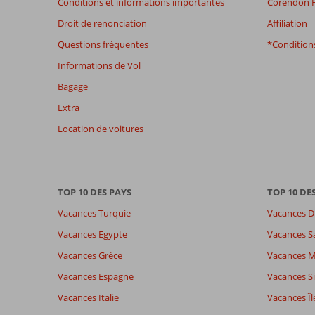
Conditions et informations importantes
Corendon H
afin
Droit de renonciation
Affiliation
de
garantir
Questions fréquentes
*Conditions
la
Informations de Vol
pertinence
des
Bagage
avis
Extra
présentés.
En
Location de voitures
savoir
plus
sur
nos
TOP 10 DES PAYS
TOP 10 DE
avis.
Vacances Turquie
Vacances D
Note totale
Distribution des votes
8,4
Vacances Egypte
Vacances S
Impression générale
8,4
Manger
Basé sur:
Vacances Grèce
Vacances 
Emplacement
8,2
Chambr
37
Très bon
Service
8,7
Enfants
Vacances Espagne
Vacances Si
commentaires
Qualité-prix
8,2
Qualité-
Vacances Italie
Vacances Îl