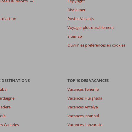
otels & Resorts
Copyright
Disclaimer
 d'action
Postes Vacants
Voyager plus durablement
Sitemap
Ouvrir les préférences en cookies
S DESTINATIONS
TOP 10 DES VACANCES
ubaï
Vacances Tenerife
ardaigne
Vacances Hurghada
7,9
Madère
Vacances Antalya
es
7,8
6,6
cile
Vacances Istanbul
wifi
6,3
es Canaries
Vacances Lanzarote