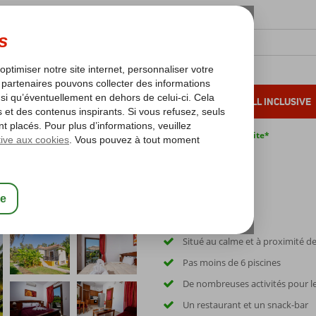
OLEIL D'HIVER
VACANCES AU SOLEIL
ALL INCLUSIVE
s bas*
Pas de surcharge carburant
Annulation gratuite*
Situé au calme et à proximité de
Pas moins de 6 piscines
De nombreuses activités pour le
Un restaurant et un snack-bar