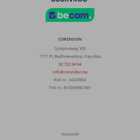
CORENDON
Schipholweg 335
1171 PL Badhoevedorp, Pays-Bas
02 722 94 94
info@corendon.be
KvK nr.: 34220902
TVA nr.: 814395892 B01
TourWeb