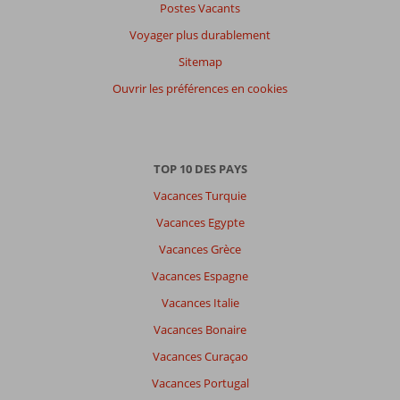
Postes Vacants
Filtrer
par
Voyager plus durablement
participants
Sitemap
Tous
Ouvrir les préférences en cookies
Trier
par
datum (nieuw > oud)
TOP 10 DES PAYS
Vacances Turquie
Il
n'y
Vacances Egypte
a
Vacances Grèce
pas
de
Vacances Espagne
commentaires
Vacances Italie
en
français,
Vacances Bonaire
choisissez
Vacances Curaçao
une
autre
Vacances Portugal
langue