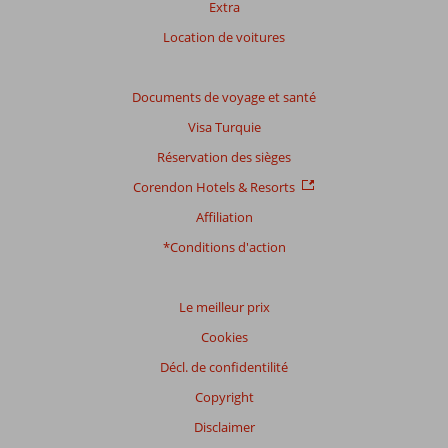
Extra
totale
Location de voitures
Basé
sur:
8
Documents de voyage et santé
commentaires
Visa Turquie
Réservation des sièges
Distribution
Corendon Hotels & Resorts
des votes
Affiliation
Impression générale
6,6
Manger
5,3
Emplacement
8,4
Chambres
5,6
*Conditions d'action
Service
7,3
Enfants
-
Qualité-prix
6,5
Qualité-wifi
6,9
Le meilleur prix
Expériences
Cookies
de
nos
Décl. de confidentilité
clients
Copyright
Langue
Disclaimer
Français (0)