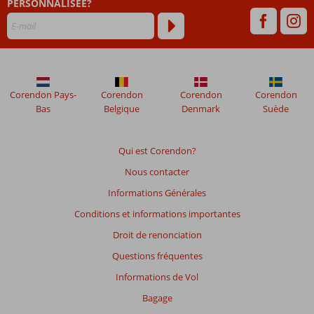
PERSONNALISÉE?
48
mois
ne
sont
plus
affichés
afin
Corendon Pays-
Corendon
Corendon
Corendon
de
Bas
Belgique
Denmark
Suède
garantir
la
pertinence
Qui est Corendon?
des
Nous contacter
avis
présentés.
Informations Générales
En
Conditions et informations importantes
savoir
plus
Droit de renonciation
sur
Questions fréquentes
nos
avis.
Informations de Vol
Bagage
Note