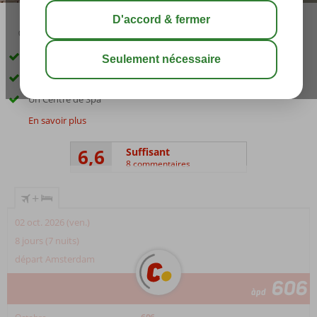
03:15
01:20
août 30°
C
share
sauver
Directement sur la plage
Plusieurs piscines
Un Centre de Spa
En savoir plus
6,6
Suffisant
8 commentaires
+
02 oct. 2026 (ven.)
8 jours (7 nuits)
départ Amsterdam
606
àpd