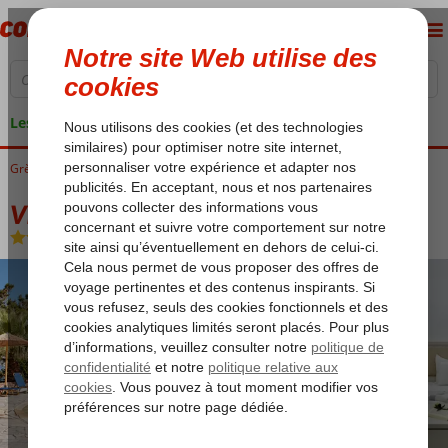
Les garanties de vacances
Grèce
Accueil
Lesbos
Eftalou
Viva Mare
Viva Mare
Chambre et petit déjeuner
-
Hôtel