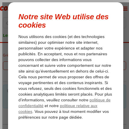
Les garanties de vacances
Grèce
Accueil
Lesbos
Lesbos
Mytilini
Filtrez les 0 offres
Pour les critères sélectionnés, nous avons pas le choix. Astuce:
Vous pouvez supprimer un ou plusieurs critères pour encore
des possibilités.
Carte