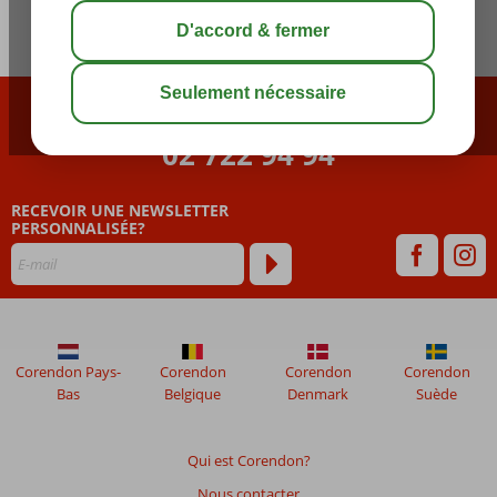
CONTACTEZ NOTRE CALL CENTER
02 722 94 94
RECEVOIR UNE NEWSLETTER
PERSONNALISÉE?
Corendon Pays-
Corendon
Corendon
Corendon
Bas
Belgique
Denmark
Suède
Qui est Corendon?
Nous contacter