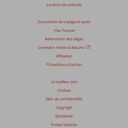
Location de voitures
Basé
sur:
671
Documents de voyage et santé
commentaires
Visa Turquie
Réservation des sièges
Distribution
Corendon Hotels & Resorts
des votes
Affiliation
Impression générale
8,6
Manger
8,3
Emplacement
7,8
Chambres
7,9
*Conditions d'action
Service
8,7
Enfants
8,4
Qualité-prix
8,2
Qualité-wifi
6,7
Le meilleur prix
Expériences
Cookies
de
nos
Décl. de confidentilité
clients
Copyright
Langue
Disclaimer
Français (52)
Postes Vacants
Filtrer