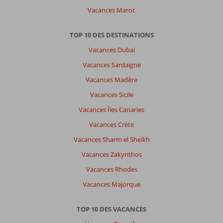
un
Vacances Maroc
peu
loin
d'un
TOP 10 DES DESTINATIONS
centre
Vacances Dubaï
ville
à
Vacances Sardaigne
pieds
Vacances Madère
destination
principalement
Vacances Sicile
balnéaire
Vacances Îles Canaries
et
familiale
Vacances Crète
Vacances Sharm el Sheikh
À
propos
Vacances Zakynthos
de
Vacances Rhodes
D'Andrea
Mare:
Vacances Majorque
hôtel
sympa
TOP 10 DES VACANCES
personnel
serviable