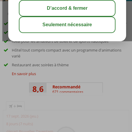
03:45
00:40
août 32°
C
share
sauver
Situé directement sur la plage avec une vue imprenable sur la mer
À proximité de la ville de Rhodes
Idéal pour les amateurs de soleil et de sports nautiques
Hôtel tout compris compact avec un programme d'animations
varié
Restaurant avec soirées à thème
En savoir plus
8,6
Recommandé
671 commentaires
+
17 sept. 2026 (jeu.)
8 jours (7 nuits)
départ Bruxelles Zaventem