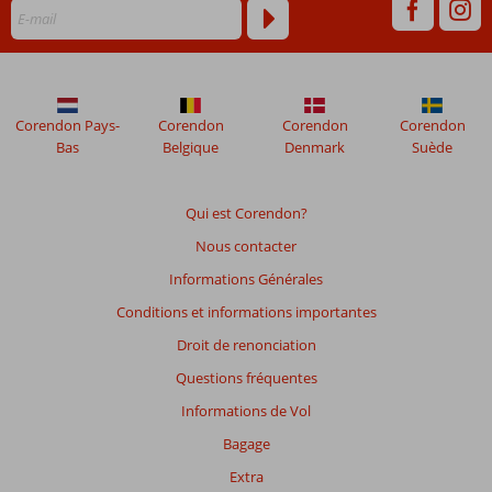
mois
ne
sont
plus
affichés
afin
Corendon Pays-
Corendon
Corendon
Corendon
de
Bas
Belgique
Denmark
Suède
garantir
la
pertinence
Qui est Corendon?
des
Nous contacter
avis
présentés.
Informations Générales
En
Conditions et informations importantes
savoir
plus
Droit de renonciation
sur
Questions fréquentes
nos
avis.
Informations de Vol
Bagage
Note
Extra
totale