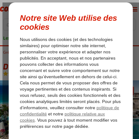
Les garanties de vacances
Grèce
Accueil
Rhodes
Ialyssos/Trianda
D'Andrea Mare
D'Andrea Mare
All Inclusive
-
Hôtel