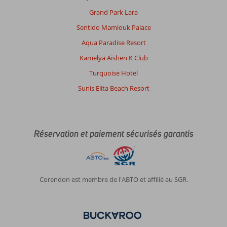
Ialyssos/Trianda:
Grand Park Lara
J’ai
adorer
Sentido Mamlouk Palace
la
Aqua Paradise Resort
région
de
Kamelya Aishen K Club
Rhodes
Turquoise Hotel
,
nous
Sunis Elita Beach Resort
avons
fait
quelques
excursions
Réservation et paiement sécurisés garantis
qui
était
vraiment
bien
.
Corendon est membre de l'ABTO et affilié au SGR.
À
propos
de
D'Andrea