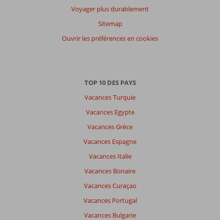
par
Voyager plus durablement
participants
Sitemap
Tous
Ouvrir les préférences en cookies
Trier
par
datum (nieuw > oud)
TOP 10 DES PAYS
Vacances Turquie
Anonyme
8,0
Belgie
Vacances Egypte
Famille avec grand (es) enfant (s)
Vacances Grèce
,
11 juillet 2026
Vacances Espagne
Vacances Italie
À
propos
Vacances Bonaire
de
Vacances Curaçao
Ialyssos/Trianda:
Vacances Portugal
bonne
destination
Vacances Bulgarie