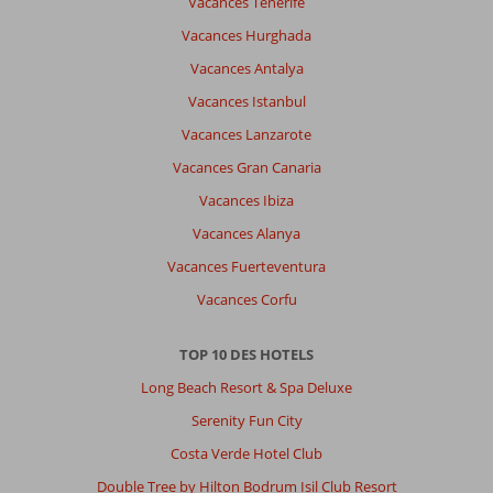
Vacances Tenerife
et
Vacances Hurghada
très
souriant
Vacances Antalya
bien
Vacances Istanbul
organisé
Vacances Lanzarote
Impression générale
8
Manger
7
Vacances Gran Canaria
Emplacement
8
Chambres
8
Service
9
Enfants
9
Vacances Ibiza
Qualité-prix
9
Qualité-wifi
9
Vacances Alanya
Vacances Fuerteventura
Anonyme
10
Vacances Corfu
Belgie
Famille avec jeunes enfant (s)
TOP 10 DES HOTELS
,
06 juillet 2026
Long Beach Resort & Spa Deluxe
Serenity Fun City
À
propos
Costa Verde Hotel Club
de
Double Tree by Hilton Bodrum Isil Club Resort