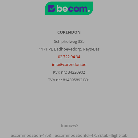
Mare:
L
hôtel
est
beau
CORENDON
,
Schipholweg 335
petit
1171 PL Badhoevedorp, Pays-Bas
,propre
..
02 722 94 94
juste
info@corendon.be
quelques
KvK nr.: 34220902
bémols
TVA nr.: 814395892 B01
ou
les
avions
passent
énormément
au
dessus
de
TourWeb
l
©
accommodation-4758
| accommodationId=4758&tab=flight-tab
hôtel