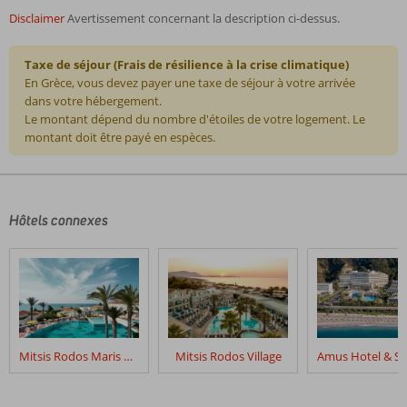
Disclaimer
Avertissement concernant la description ci-dessus.
Taxe de séjour (Frais de résilience à la crise climatique)
En Grèce, vous devez payer une taxe de séjour à votre arrivée
dans votre hébergement.
Le montant dépend du nombre d'étoiles de votre logement. Le
montant doit être payé en espèces.
Les
commentaires
sont
écrits
Hôtels connexes
par
nos
clients
après
leur
séjour
dans
Mitsis Rodos Maris Resort & Spa
Mitsis Rodos Village
Casa
Cook
Rhodes