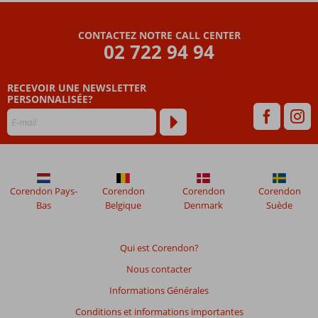
Les
CONTACTEZ NOTRE CALL CENTER
avis
02 722 94 94
datant
de
RECEVOIR UNE NEWSLETTER
plus
PERSONNALISÉE?
de
48
mois
ne
sont
plus
affichés
Corendon Pays-
Corendon
Corendon
Corendon
afin
Bas
Belgique
Denmark
Suède
de
garantir
la
Qui est Corendon?
pertinence
Nous contacter
des
avis
Informations Générales
présentés.
Conditions et informations importantes
En