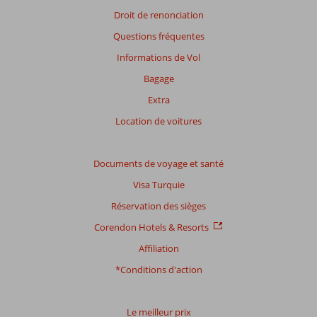
savoir
Droit de renonciation
plus
Questions fréquentes
sur
nos
Informations de Vol
avis.
Bagage
Extra
Location de voitures
Documents de voyage et santé
Visa Turquie
Réservation des sièges
Corendon Hotels & Resorts
Affiliation
*Conditions d'action
Le meilleur prix