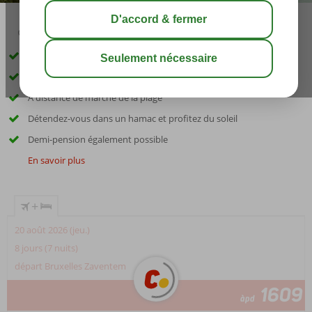
03:45
août 32°
C
share
sauver
Hôtel réservé aux adultes ; âge minimum 16 ans
Hôtel élégant dans un endroit magnifique
À distance de marche de la plage
Détendez-vous dans un hamac et profitez du soleil
Demi-pension également possible
En savoir plus
+
20 août 2026 (jeu.)
8 jours (7 nuits)
départ Bruxelles Zaventem
1609
àpd