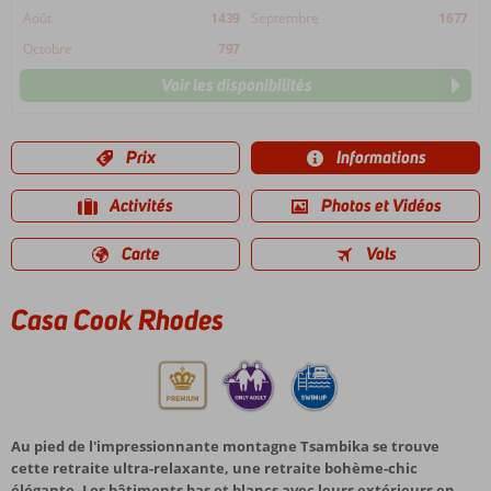
Août
1439
Septembre
1677
Octobre
797
Voir les disponibilités
Prix
Informations
Activités
Photos et Vidéos
Carte
Vols
Casa Cook Rhodes
Au pied de l'impressionnante montagne Tsambika se trouve
cette retraite ultra-relaxante, une retraite bohème-chic
élégante. Les bâtiments bas et blancs avec leurs extérieurs en