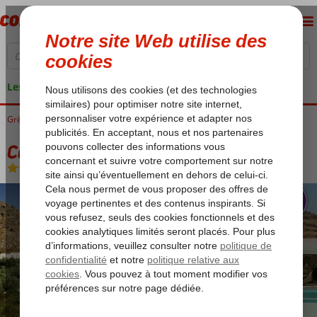
Les garanties de vacances
Grèce
Accueil
Rhodes
Kolymbia
Casa Cook Rhodes
Casa Cook Rhodes
Logement
-
Hôtel