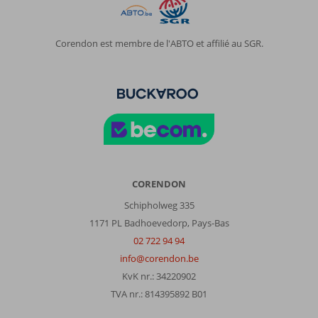
Corendon est membre de l'ABTO et affilié au SGR.
CORENDON
Schipholweg 335
1171 PL Badhoevedorp, Pays-Bas
02 722 94 94
info@corendon.be
KvK nr.: 34220902
TVA nr.: 814395892 B01