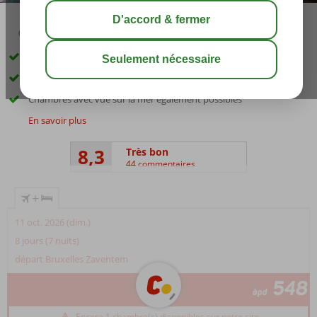
03:45
00:45
août 32°
C
share
sauver
Hôtel municipal convivial dans la ville de Rhodes
À un jet de pierre de la plage
Chambres avec vue sur la mer également possibles
En savoir plus
8,3
Très bon
44 commentaires
+
11 oct. 2026 (dim.)
8 jours (7 nuits)
départ Bruxelles Zaventem
548
àpd
Encore 1 chambre(s) disponibles sur notre site