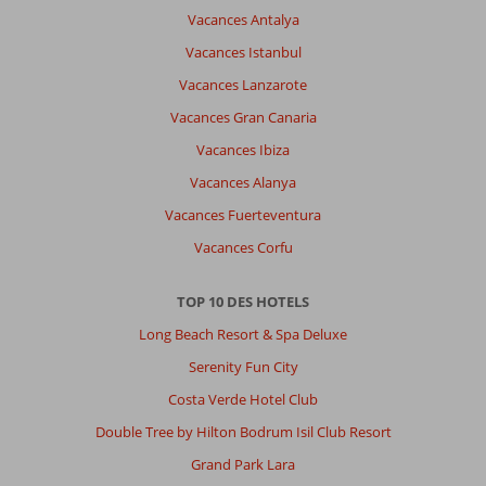
Hotel:
Vacances Antalya
Personnel
Vacances Istanbul
sympathique,
chambre
Vacances Lanzarote
assez
Vacances Gran Canaria
grande
mais
Vacances Ibiza
la
Vacances Alanya
douche
ainsi
Vacances Fuerteventura
que
Vacances Corfu
le
confort
du
TOP 10 DES HOTELS
lit
Long Beach Resort & Spa Deluxe
sont
a
Serenity Fun City
amélioré.
Costa Verde Hotel Club
Le
déjeuner
Double Tree by Hilton Bodrum Isil Club Resort
aussi
Grand Park Lara
est