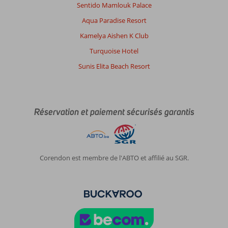
exclu
Sentido Mamlouk Palace
les
Aqua Paradise Resort
personnes
mangeant
Kamelya Aishen K Club
sucré
Turquoise Hotel
le
matin
Sunis Elita Beach Resort
ça
il
propose
beaucoup
Réservation et paiement sécurisés garantis
de
salé
Impression générale
10
Manger
6
Emplacement
10
Chambres
7
Corendon est membre de l'ABTO et affilié au SGR.
Service
9
Enfants
-
Qualité-prix
9
Qualité-wifi
5