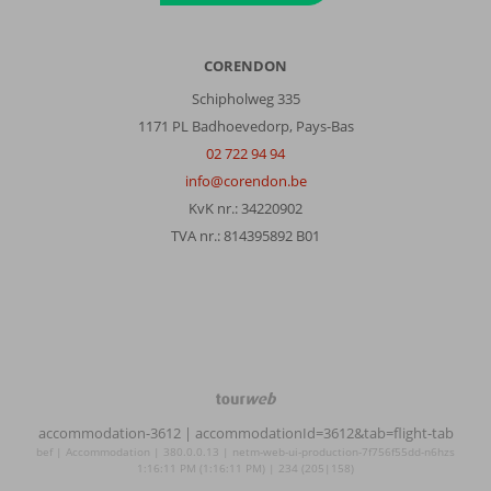
CORENDON
Schipholweg 335
1171 PL Badhoevedorp, Pays-Bas
02 722 94 94
info@corendon.be
KvK nr.: 34220902
TVA nr.: 814395892 B01
TourWeb
©
accommodation-3612
| accommodationId=3612&tab=flight-tab
NetMatch
bef | Accommodation | 380.0.0.13 | netm-web-ui-production-7f756f55dd-n6hzs
1:16:11 PM (1:16:11 PM) | 234 (205|158)