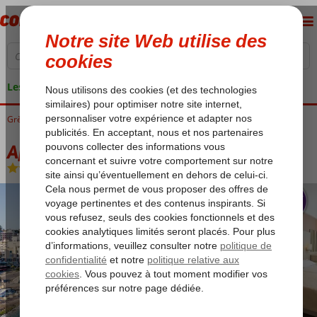
Les garanties de vacances
Grèce
Accueil
Rhodes
Rhodes-Ville
Africa Hotel
Africa Hotel
Chambre et petit déjeuner
-
Hôtel