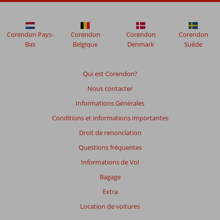
sont
plus
affichés
afin
Corendon Pays-
Corendon
Corendon
Corendon
de
Bas
Belgique
Denmark
Suède
garantir
la
pertinence
Qui est Corendon?
des
Nous contacter
avis
présentés.
Informations Générales
En
Conditions et informations importantes
savoir
plus
Droit de renonciation
sur
Questions fréquentes
nos
avis.
Informations de Vol
Bagage
Note
Extra
totale
Location de voitures
Basé