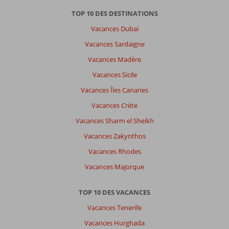
facile
TOP 10 DES DESTINATIONS
grâce
Vacances Dubaï
aux
taxis,
Vacances Sardaigne
plage
Vacances Madère
magnifique.
Seul
Vacances Sicile
bémol
Vacances Îles Canaries
les
grandes
Vacances Crète
surfaces
Vacances Sharm el Sheikh
ne
sont
Vacances Zakynthos
pas
Vacances Rhodes
dans
la
Vacances Majorque
ville
TOP 10 DES VACANCES
À
propos
Vacances Tenerife
de
Vacances Hurghada
Africa