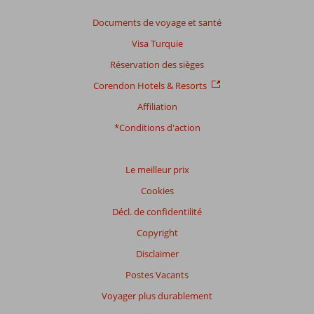
sur:
44
Documents de voyage et santé
commentaires
Visa Turquie
Réservation des sièges
Distribution
Corendon Hotels & Resorts
des votes
Affiliation
Impression générale
8,3
Manger
8,0
Emplacement
8,9
Chambres
7,9
*Conditions d'action
Service
8,7
Enfants
7,0
Qualité-prix
8,7
Qualité-wifi
7,9
Le meilleur prix
Expériences
Cookies
de
nos
Décl. de confidentilité
clients
Copyright
Langue
Disclaimer
Français (1)
Postes Vacants
Filtrer
par
Voyager plus durablement
participants