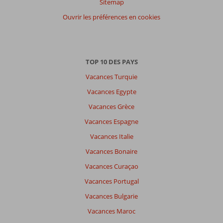
Sitemap
Tous
Ouvrir les préférences en cookies
Trier
par
datum (nieuw > oud)
TOP 10 DES PAYS
Vacances Turquie
Manon
10
Belgie
Vacances Egypte
Avec le groupe
Vacances Grèce
,
09 juillet 2024
Vacances Espagne
Vacances Italie
À
Vacances Bonaire
propos
Vacances Curaçao
de
Rhodes-
Vacances Portugal
Ville:
Vacances Bulgarie
Belle
Vacances Maroc
île,
déplacement