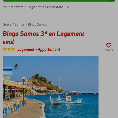
Manière
Pour “Enfants”, Bingo Samos 4* est noté 9,5!
agréable
de
prendre
Grèce
Bingo Samos 3* en Logement seul
Accueil
Samos
Bingo Samos
des
Bingo Samos 3* en Logement
vacances
seul
Logement
-
Appartement
sauver