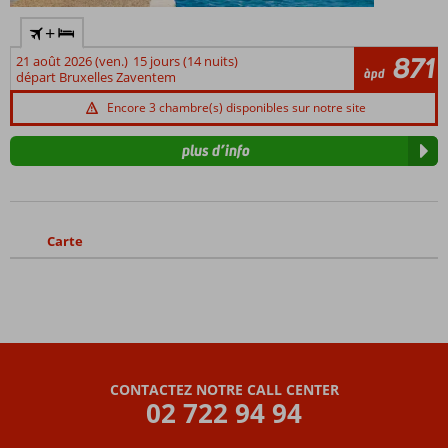
+
871
21 août 2026 (ven.)
15 jours (14 nuits)
àpd
départ Bruxelles Zaventem
Encore 3 chambre(s) disponibles sur notre site
plus d’info
Carte
CONTACTEZ NOTRE CALL CENTER
02 722 94 94