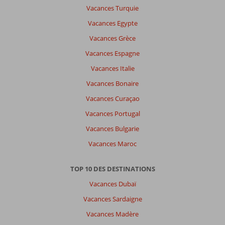
Vacances Turquie
Vacances Egypte
Il
Vacances Grèce
n'y
a
Vacances Espagne
pas
Vacances Italie
de
commentaires
Vacances Bonaire
en
Vacances Curaçao
français,
choisissez
Vacances Portugal
une
Vacances Bulgarie
autre
langue
Vacances Maroc
ici
TOP 10 DES DESTINATIONS
Vacances Dubaï
Vacances Sardaigne
Vacances Madère