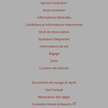
garantir
Qui est Corendon?
la
Nous contacter
pertinence
des
Informations Générales
avis
Conditions et informations importantes
présentés.
En
Droit de renonciation
savoir
Questions fréquentes
plus
sur
Informations de Vol
nos
Bagage
avis.
Extra
Note
Location de voitures
totale
Basé
Documents de voyage et santé
sur:
Visa Turquie
5
commentaires
Réservation des sièges
Corendon Hotels & Resorts