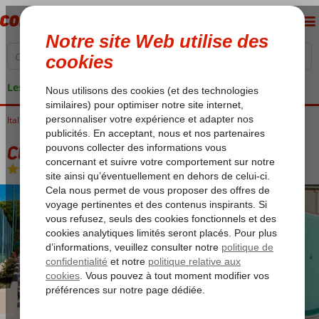
Les garanties de vacances
Italie
Accueil
Sardaigne
San Teodoro
Club Marina Seada Beach
Club Marina Seada Beach
All Inclusive
-
Hôtel