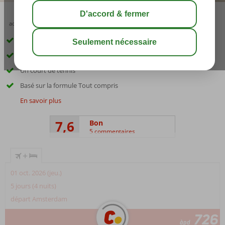
août 28°
C
share
sauver
Proche de la plage
Belle piscine
Un court de tennis
Basé sur la formule Tout compris
En savoir plus
7,6
Bon
5 commentaires
+
01 oct. 2026 (jeu.)
5 jours (4 nuits)
départ Amsterdam
726
àpd