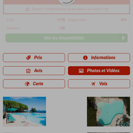
Encore 3 chambre(s) disponibles sur notre site
Août
1178
Septembre
974
Octobre
726
Voir les disponibilités
Prix
Informations
Avis
Photos et Vidéos
Carte
Vols