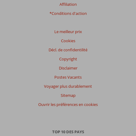
Affiliation
Distribution
des votes
*Conditions d'action
Impression générale
7,6
Manger
7,2
Emplacement
8,2
Chambres
6,8
Service
8,4
Enfants
-
Le meilleur prix
Qualité-prix
6,8
Qualité-wifi
5,6
Cookies
Décl. de confidentilité
Expériences
de
Copyright
nos
clients
Disclaimer
Langue
Postes Vacants
Français (0)
Voyager plus durablement
Filtrer
Sitemap
par
participants
Ouvrir les préférences en cookies
Tous
Trier
par
TOP 10 DES PAYS
datum (nieuw > oud)