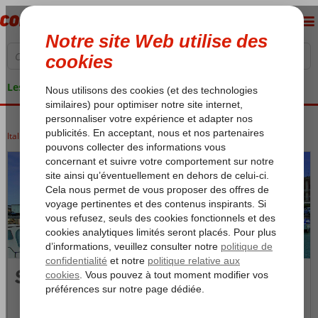
Les garanties de vacances
Italie
Accueil
Sicile
Sicile
Siracusa
Siracusa
Photos et Vidéos
Carte