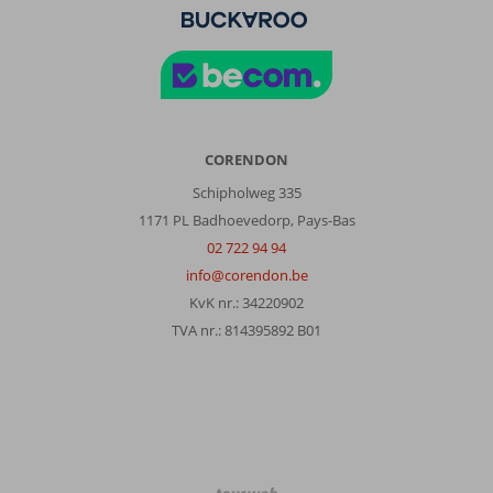
CORENDON
Schipholweg 335
1171 PL Badhoevedorp, Pays-Bas
02 722 94 94
info@corendon.be
KvK nr.: 34220902
TVA nr.: 814395892 B01