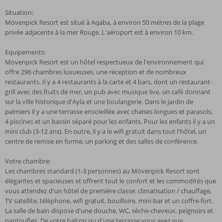
Situation:
Mövenpick Resort est situé à Aqaba, à environ 50 mètres de la plage
privée adjacente à la mer Rouge. L'aéroport est à environ 10 km.
Equipements:
Mövenpick Resort est un hôtel respectueux de l'environnement qui
offre 296 chambres luxueuses, une réception et de nombreux
restaurants. Il y a 4 restaurants à la carte et 4 bars, dont un restaurant-
grill avec des fruits de mer, un pub avec musique live, un café donnant
sur la ville historique d'Ayla et une boulangerie. Dans le jardin de
palmiers il y a une terrasse ensoleillée avec chaises longues et parasols,
4 piscines et un bassin séparé pour les enfants. Pour les enfants il y a un
mini club (3-12 ans). En outre, il y a le wifi gratuit dans tout l'hôtel, un
centre de remise en forme, un parking et des salles de conférence.
Votre chambre:
Les chambres standard (1-3 personnes) au Mövenpick Resort sont
élégantes et spacieuses et offrent tout le confort et les commodités que
vous attendez d'un hôtel de première classe: climatisation / chauffage,
TV satellite, téléphone, wifi gratuit, bouilloire, mini-bar et un coffre-fort.
La salle de bain dispose d'une douche, WC, sèche-cheveux, peignoirs et
pantoufles. De votre balcon ou d'une terrasse vous avez vue