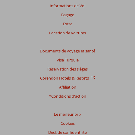
afin
Informations de Vol
de
Bagage
garantir
la
Extra
pertinence
Location de voitures
des
avis
présentés.
Documents de voyage et santé
En
savoir
Visa Turquie
plus
Réservation des sièges
sur
nos
Corendon Hotels & Resorts
avis.
Affiliation
*Conditions d'action
Le meilleur prix
Cookies
Décl. de confidentilité