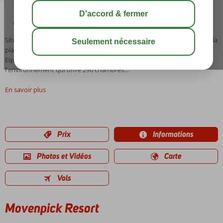
04:50
00:25
août 37°
C
share
sauver
Situation: Mövenpick Resort est situé à Aqaba, à environ 50 mètres de la
plage privée adjacente à la mer Rouge. L'aéroport est à environ 10 km.
Equipements: Mövenpick Resort est un hôtel respectueux de
l'environnement qui offre 296 chambres...
En savoir plus
Prix
Informations
Photos et Vidéos
Carte
Vols
Movenpick Resort