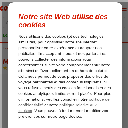
Les garanties de vacances
Jordanie
Accueil
Aqaba
Movenpick Resort
Movenpick Resort
Chambre et petit déjeuner
-
Hôtel