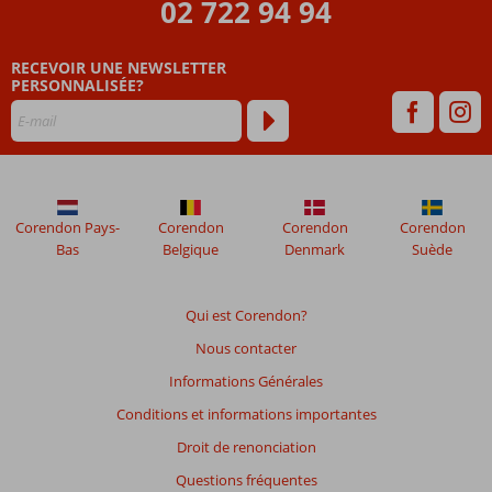
02 722 94 94
par
nos
clients
RECEVOIR UNE NEWSLETTER
après
PERSONNALISÉE?
leur
séjour
dans
Movenpick
Resort
Corendon Pays-
Corendon
Corendon
Corendon
Les
Bas
Belgique
Denmark
Suède
avis
datant
de
Qui est Corendon?
plus
Nous contacter
de
48
Informations Générales
mois
Conditions et informations importantes
ne
sont
Droit de renonciation
plus
Questions fréquentes
affichés