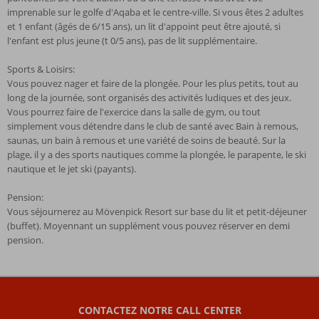
imprenable sur le golfe d'Aqaba et le centre-ville. Si vous êtes 2 adultes
et 1 enfant (âgés de 6/15 ans), un lit d'appoint peut être ajouté, si
l'enfant est plus jeune (t 0/5 ans), pas de lit supplémentaire.
Sports & Loisirs:
Vous pouvez nager et faire de la plongée. Pour les plus petits, tout au
long de la journée, sont organisés des activités ludiques et des jeux.
Vous pourrez faire de l'exercice dans la salle de gym, ou tout
simplement vous détendre dans le club de santé avec Bain à remous,
saunas, un bain à remous et une variété de soins de beauté. Sur la
plage, il y a des sports nautiques comme la plongée, le parapente, le ski
nautique et le jet ski (payants).
Pension:
Vous séjournerez au Mövenpick Resort sur base du lit et petit-déjeuner
(buffet). Moyennant un supplément vous pouvez réserver en demi
pension.
Les
commentaires
sont
CONTACTEZ NOTRE CALL CENTER
écrits