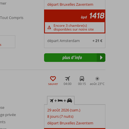
 mer
départ Bruxelles Zaventem
1418
àpd
a Tout Compris
Encore 3 chambre(s)
disponibles sur notre site
départ Amsterdam
+ 21 €
s
plus d’info
sauver
04:00
00:15
août 23°
C
+
+
use
29 août 2026 (sam.)
ge privée
8 jours (7 nuits)
ants
départ Bruxelles Zaventem