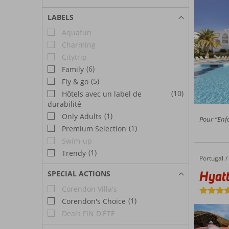
LABELS
Aquafun
Charming
Citytrip
(6)
Family
(5)
Fly & go
(10)
Hôtels avec un label de
durabilité
(1)
Only Adults
Pour “Enfa
(1)
Premium Selection
Swim-up
(1)
Trendy
Portugal
Hyatt Z
Accueil
Hyatt
SPECIAL ACTIONS
Corendon Villa's
(1)
Corendon's Choice
Deals FIN D'ÉTÉ