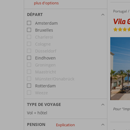
plus d'options
août
septembre
octobre
Portugal
Vila Gale Santa Cruz
Accueil
2027
2027
2027
DÉPART
Vila 
Amsterdam
Bruxelles
Charleroi
Cologne
Düsseldorf
Eindhoven
Groningen
Maastricht
Münster/Osnabrück
Rotterdam
Weeze
TYPE DE VOYAGE
Pour “Impr
Vol + hôtel
PENSION
Explication