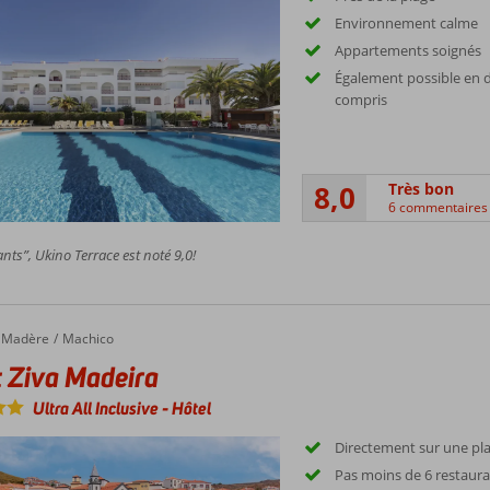
Environnement calme
Appartements soignés
Également possible en 
compris
8,0
Très bon
6 commentaires
nts”, Ukino Terrace est noté 9,0!
iva Madeira
Madère
Machico
 Ziva Madeira
Ultra All Inclusive
-
Hôtel
Directement sur une pla
Pas moins de 6 restaur