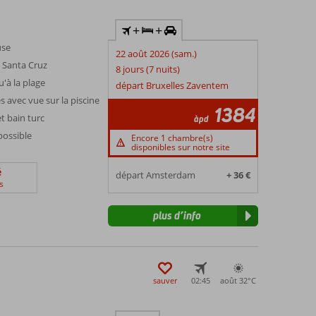
+
+
use
22 août 2026 (sam.)
 Santa Cruz
8 jours (7 nuits)
'à la plage
départ Bruxelles Zaventem
avec vue sur la piscine
1384
t bain turc
àpd
possible
Encore 1 chambre(s)
disponibles sur notre site
é
départ Amsterdam
+ 36 €
s
plus d’info
sauver
02:45
août 32°
C