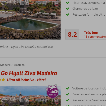
Piscines avec vue sur la
Chambres de luxe
Restez en formule Ultr
8,2
Très bon
13 commentaire
bres”, Hyatt Ziva Madeira est noté 8,3!
Madère
Machico
 Go Hyatt Ziva Madeira
Ultra All Inclusive
-
Hôtel
Voiture de location incl
Directement sur une pla
Pas moins de 6 restaur