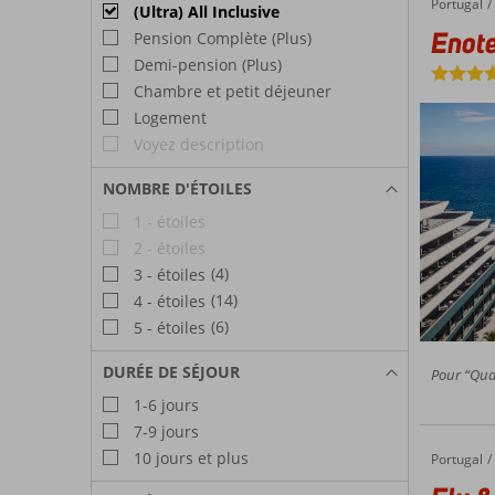
Portugal
Enotel Lido
Accueil
(Ultra) All Inclusive
Enote
Pension Complète (Plus)
Demi-pension (Plus)
Chambre et petit déjeuner
Logement
Voyez description
NOMBRE D'ÉTOILES
1 - étoiles
2 - étoiles
(4)
3 - étoiles
(14)
4 - étoiles
(6)
5 - étoiles
DURÉE DE SÉJOUR
Pour “Quali
1-6 jours
7-9 jours
10 jours et plus
Portugal
Fly & Go Vila Gale Santa Cruz
Accueil