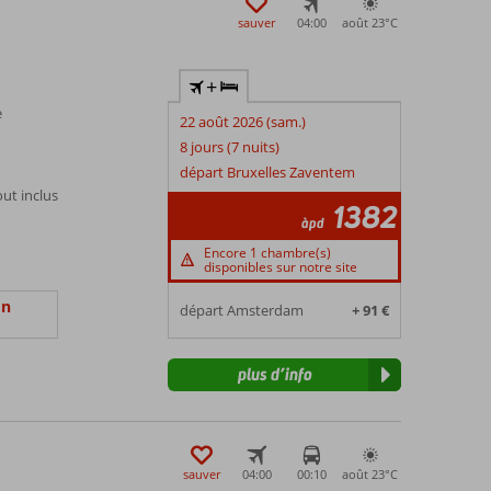
sauver
04:00
août 23°
C
+
e
22 août 2026 (sam.)
8 jours (7 nuits)
départ Bruxelles Zaventem
ut inclus
1382
àpd
Encore 1 chambre(s)
disponibles sur notre site
on
départ Amsterdam
+ 91 €
plus d’info
sauver
04:00
00:10
août 23°
C