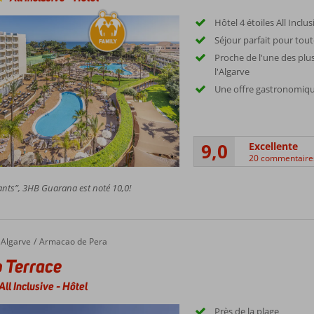
Hôtel 4 étoiles All Inclus
Séjour parfait pour toute
Proche de l'une des plus
l'Algarve
Une offre gastronomiqu
9,0
Excellente
20 commentaire
nts”, 3HB Guarana est noté 10,0!
errace
Algarve
Armacao de Pera
 Terrace
All Inclusive
-
Hôtel
Près de la plage