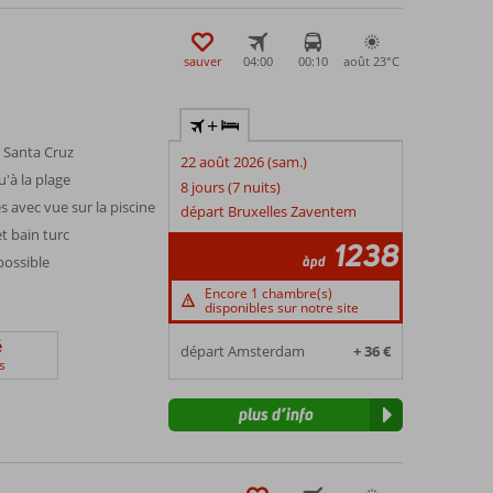
sauver
04:00
00:10
août 23°
C
+
 Santa Cruz
22 août 2026 (sam.)
'à la plage
8 jours (7 nuits)
avec vue sur la piscine
départ Bruxelles Zaventem
t bain turc
1238
àpd
possible
Encore 1 chambre(s)
disponibles sur notre site
é
départ Amsterdam
+ 36 €
s
plus d’info