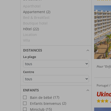
Aparthotel
Appartement
(2)
Bed & Breakfast
Boutique hotel
Hôtel
(22)
Location
Villa
DISTANCES
La plage
Pour “Enfa
Centre
Portugal
Ukino T
Accueil
ENFANTS
Ukino
(17)
Bain de bébé
(2)
Enfants bienvenus
(15)
Miniclub