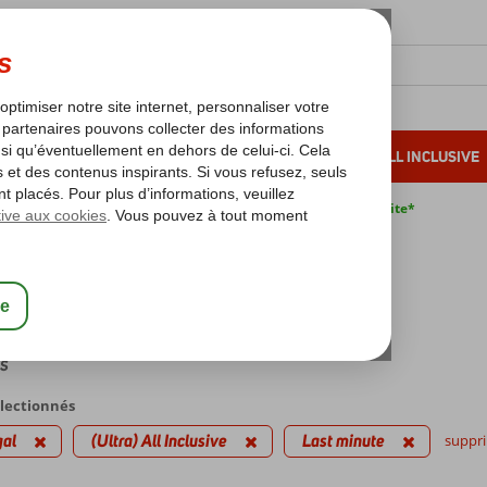
OLEIL D'HIVER
VACANCES AU SOLEIL
ALL INCLUSIVE
s bas*
Pas de surcharge carburant
Annulation gratuite*
voyages
inute Portugal
ra) All Inclusive
es
électionnés
gal
(Ultra) All Inclusive
Last minute
suppri