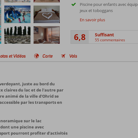
Piscine pour enfants avec équi
jeux et toboggans
En savoir plus
6,8
Suffisant
55 commentaires
otos et Vidéos
Carte
Vols
 verdoyant, juste au bord du
 claires du lac et de l'autre par
re animé de la ville d'Ohrid se
accessible par les transports en
anoramique sur le lac
, dont une piscine avec
port pourront profiter d'activités