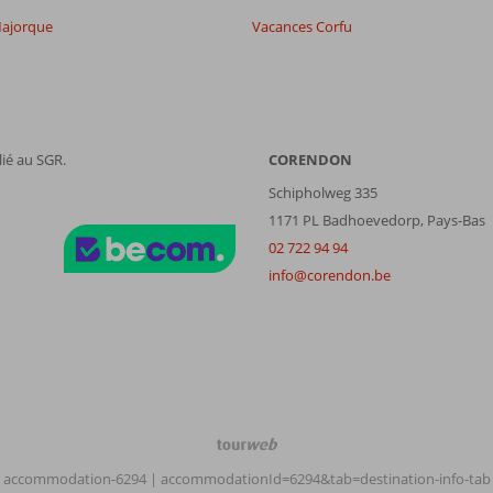
ajorque
Vacances Corfu
5,9
es
6,1
7,0
wifi
7,4
ié au SGR.
CORENDON
Filtrer par participants
Trier par
Schipholweg 335
Tous
datum (nieuw > oud)
1171 PL Badhoevedorp, Pays-Bas
02 722 94 94
info@corendon.be
TourWeb
©
accommodation-6294
| accommodationId=6294&tab=destination-info-tab