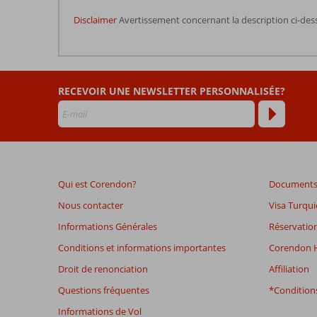
Disclaimer
Avertissement concernant la description ci-des
Les
commentaires
sont
RECEVOIR UNE NEWSLETTER PERSONNALISÉE?
écrits
par
nos
clients
après
leur
séjour
Qui est Corendon?
Documents 
dans
Aqualina
Nous contacter
Visa Turqui
Hotel
Informations Générales
Réservation
Conditions et informations importantes
Corendon H
Les
avis
Droit de renonciation
Affiliation
datant
Questions fréquentes
*Conditions
de
plus
Informations de Vol