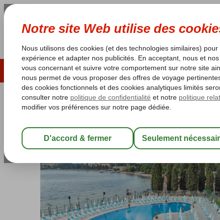
ÉTÉ 2026
LAST MINUTES
S
Les garanties de vacances
Garantie du prix le plu
Macédoine
Accueil
Le lac d'Ohrid
Ohrid
Ohrid-Ville
Aqualina Hote
Aqualina Hotel
All Inclusive
-
Hôtel