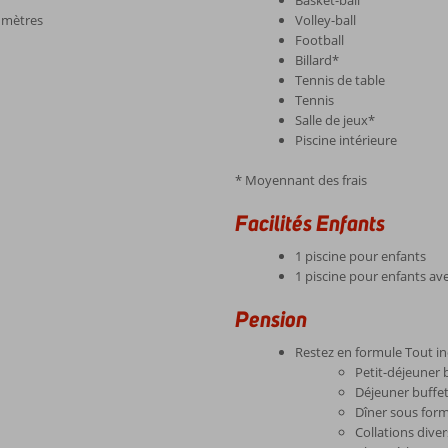
Basket-ball
0 mètres
Volley-ball
Football
Billard*
Tennis de table
Tennis
Salle de jeux*
Piscine intérieure
* Moyennant des frais
Facilités Enfants
1 piscine pour enfants
1 piscine pour enfants a
Pension
Restez en formule Tout in
Petit-déjeuner 
Déjeuner buffe
Dîner sous form
Collations diver