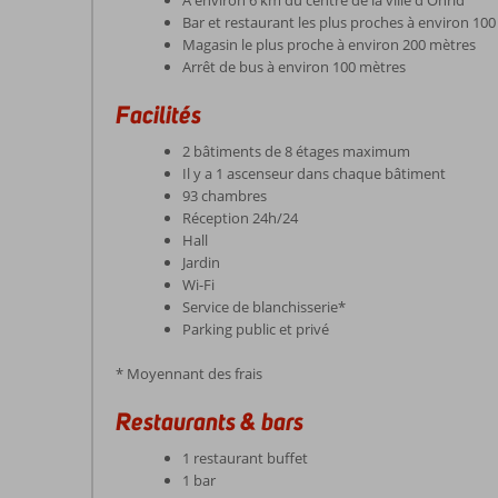
À environ 6 km du centre de la ville d'Ohrid
Bar et restaurant les plus proches à environ 10
Magasin le plus proche à environ 200 mètres
Arrêt de bus à environ 100 mètres
Facilités
2 bâtiments de 8 étages maximum
Il y a 1 ascenseur dans chaque bâtiment
93 chambres
Réception 24h/24
Hall
Jardin
Wi-Fi
Service de blanchisserie*
Parking public et privé
* Moyennant des frais
Restaurants & bars
1 restaurant buffet
1 bar