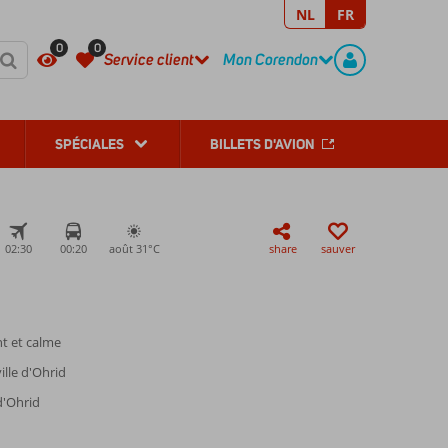
NL
FR
REGISTER
CONTACT
0
0
Service client
Mon Corendon
SPÉCIALES
BILLETS D'AVION
02:30
00:20
août 31°
C
share
sauver
t et calme
ille d'Ohrid
 d'Ohrid