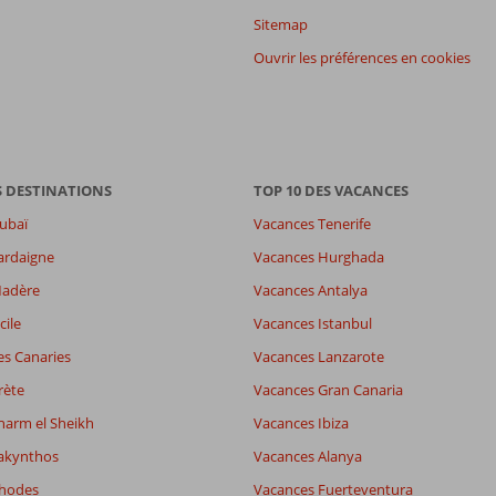
Sitemap
Ouvrir les préférences en cookies
S DESTINATIONS
TOP 10 DES VACANCES
ubaï
Vacances Tenerife
ardaigne
Vacances Hurghada
Madère
Vacances Antalya
cile
Vacances Istanbul
es Canaries
Vacances Lanzarote
rète
Vacances Gran Canaria
harm el Sheikh
Vacances Ibiza
akynthos
Vacances Alanya
Rhodes
Vacances Fuerteventura