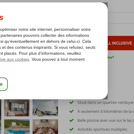
OLEIL D'HIVER
VACANCES AU SOLEIL
ALL INCLUSIVE
s bas*
Pas de surcharge carburant
Annulation gratuite*
l
Situé dans un quartier verdoyan
À seulement 6 kilomètres de la v
Belle piscine avec vue sur le lac
Activités sportives multiples