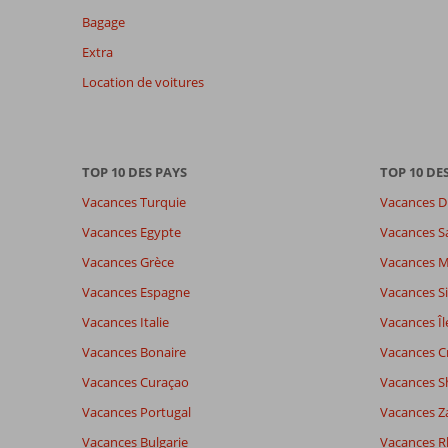
de
Bagage
48
mois
Extra
ne
Location de voitures
sont
plus
affichés
afin
de
TOP 10 DES PAYS
TOP 10 DE
garantir
Vacances Turquie
Vacances D
la
pertinence
Vacances Egypte
Vacances S
des
Vacances Grèce
Vacances 
avis
présentés.
Vacances Espagne
Vacances Si
En
Vacances Italie
Vacances Îl
savoir
plus
Vacances Bonaire
Vacances C
sur
Vacances Curaçao
Vacances S
nos
avis.
Vacances Portugal
Vacances Z
Vacances Bulgarie
Vacances 