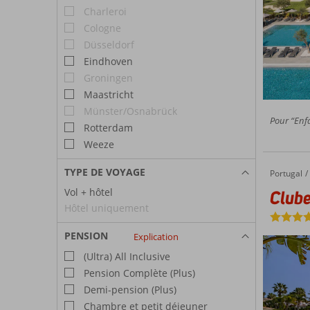
Charleroi
Cologne
Düsseldorf
Eindhoven
Groningen
Maastricht
Münster/Osnabrück
Pour “Enfa
Rotterdam
Weeze
TYPE DE VOYAGE
Portugal
Clube Porto Mos
Accueil
Vol + hôtel
Clube
Hôtel uniquement
PENSION
Explication
(Ultra) All Inclusive
Pension Complète (Plus)
Demi-pension (Plus)
Chambre et petit déjeuner