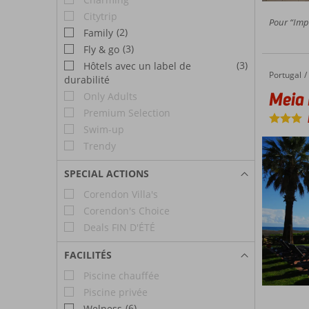
Citytrip
Pour “Impr
(2)
Family
(3)
Fly & go
(3)
Hôtels avec un label de
Portugal
Meia Pr
Accueil
durabilité
Meia 
Only Adults
Premium Selection
Swim-up
Trendy
SPECIAL ACTIONS
Corendon Villa's
Corendon's Choice
Deals FIN D'ÉTÉ
FACILITÉS
Piscine chauffée
Piscine privée
(6)
Welness