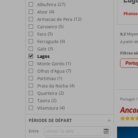
(27)
Albufeira
(4)
Alvor
Photos 
(12)
Armacao de Pera
(5)
Carvoeiro
(5)
Faro
9,2
Moyenn
(4)
Ferragudo
à partir d
(3)
Gale
Filtres s
Lagos
Portu
(1)
Monte Gordo
(7)
Olhos d'Agua
(1)
Portimao
(4)
Praia da Rocha
(2)
Quarteira
Portugal
Ancora Park
Accueil
(2)
Tavira
(4)
Anco
Vilamoura
PÉRIODE DE DÉPART
Entre