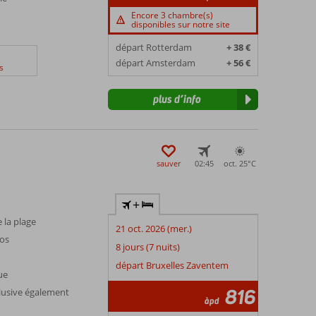
Encore 3 chambre(s)
disponibles sur notre site
départ Rotterdam
+ 38 €
départ Amsterdam
+ 56 €
s
plus d’info
sauver
02:45
oct. 25°
C
+
 la plage
21 oct. 2026 (mer.)
gos
8 jours (7 nuits)
départ Bruxelles Zaventem
ue
816
lusive également
àpd