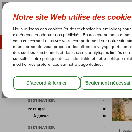
ÉTÉ 2026
LAST MINUTES
S
Les garanties de vacances
Garantie du prix le plu
PARTICIPANTS
Portugal
Accueil
Chambre 1:
2 Personnes
Modifier les participants
DESTINATION
Portugal
Algarve
DESTINATION
Lag