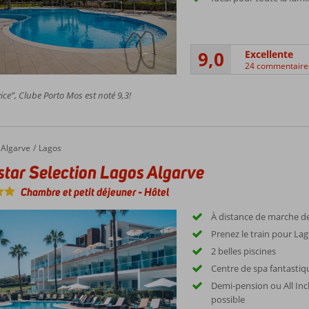
9,0
Excellente
24 commentaire
ice”, Clube Porto Mos est noté 9,3!
Algarve
Lagos
star Selection Lagos Algarve
Chambre et petit déjeuner
-
Hôtel
À distance de marche de
Prenez le train pour La
2 belles piscines
Centre de spa fantastiq
Demi-pension ou All Inc
possible