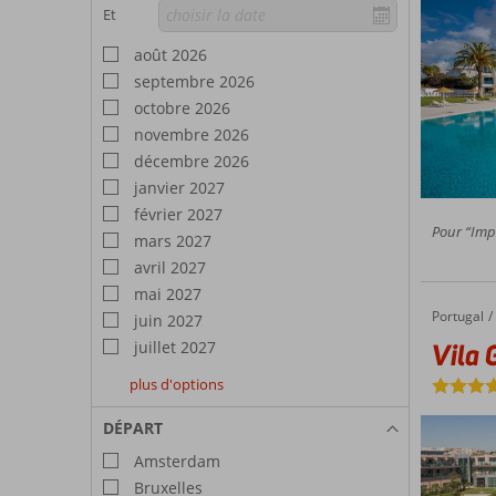
Et
août 2026
septembre 2026
octobre 2026
novembre 2026
décembre 2026
janvier 2027
février 2027
Pour “Impr
mars 2027
avril 2027
mai 2027
Portugal
Vila Gale Lagos
Accueil
juin 2027
juillet 2027
Vila 
plus d'options
août
septembre
octobre
2027
2027
2027
DÉPART
Amsterdam
Bruxelles