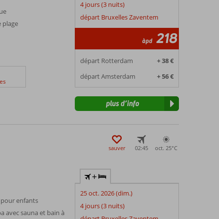
4 jours (3 nuits)
que
départ Bruxelles Zaventem
e plage
218
àpd
départ Rotterdam
+ 38 €
départ Amsterdam
+ 56 €
es
plus d’info
sauver
02:45
oct. 25°
C
+
s
25 oct. 2026 (dim.)
é pour enfants
4 jours (3 nuits)
a avec sauna et bain à
départ Bruxelles Zaventem