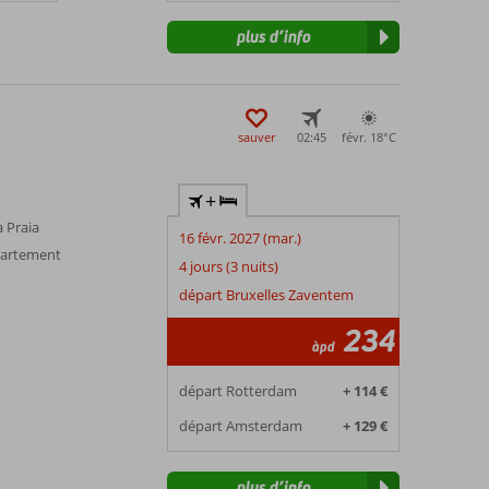
plus d’info
sauver
02:45
févr. 18°
C
+
a Praia
16 févr. 2027 (mar.)
partement
4 jours (3 nuits)
départ Bruxelles Zaventem
234
àpd
départ Rotterdam
+ 114 €
départ Amsterdam
+ 129 €
plus d’info