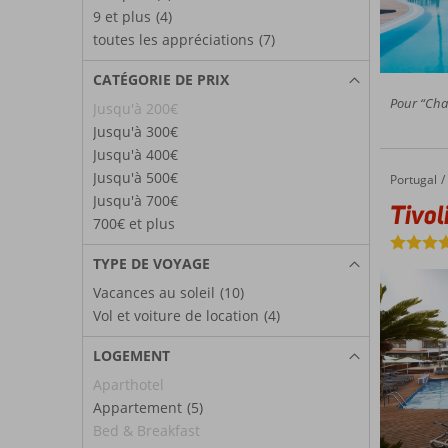
9 et plus
(4)
toutes les appréciations
(7)
CATÉGORIE DE PRIX
Pour “Cham
Jusqu'à 200€
Jusqu'à 300€
Jusqu'à 400€
Jusqu'à 500€
Portugal
Tivoli Lagos
Accueil
Jusqu'à 700€
Tivol
700€ et plus
TYPE DE VOYAGE
Vacances au soleil
(10)
Vol et voiture de location
(4)
LOGEMENT
Aparthotel
Appartement
(5)
Bed & Breakfast