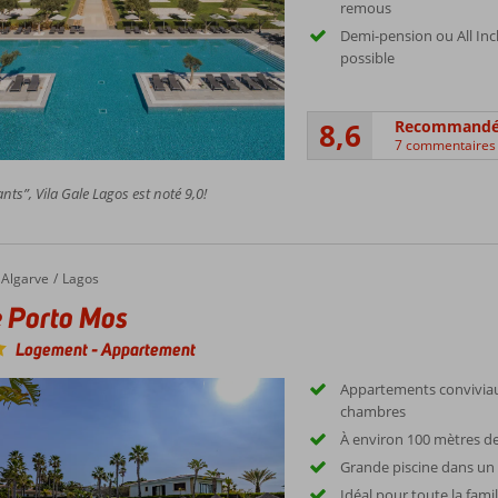
remous
Demi-pension ou All Inc
possible
8,6
Recommand
7 commentaires
nts”, Vila Gale Lagos est noté 9,0!
Algarve
Lagos
 Porto Mos
Logement
-
Appartement
Appartements conviviau
chambres
À environ 100 mètres de
Grande piscine dans un 
Idéal pour toute la famil