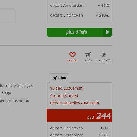
départ Amsterdam
+ 61 €
départ Eindhoven
+ 210 €
plus d’info
sauver
02:45
déc. 17°
C
+
 du centre de Lagos
15 déc. 2026 (mar.)
a plage
4 jours (3 nuits)
Demi-pension ou
départ Bruxelles Zaventem
244
àpd
départ Eindhoven
+ 0 €
départ Rotterdam
+ 51 €