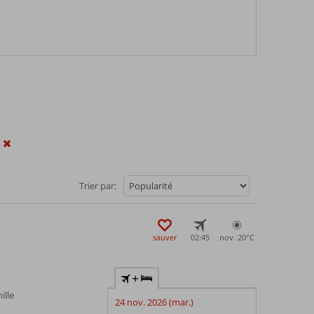
Trier par:
sauver
02:45
nov. 20°
C
+
ille
24 nov. 2026 (mar.)