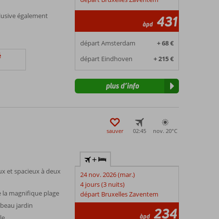
lusive également
431
àpd
départ Amsterdam
+ 68 €
é
départ Eindhoven
+ 215 €
plus d’info
sauver
02:45
nov. 20°
C
+
x et spacieux à deux
24 nov. 2026 (mar.)
4 jours (3 nuits)
 la magnifique plage
départ Bruxelles Zaventem
beau jardin
234
àpd
le