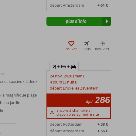
départ Amsterdam
+ 61 €
plus d’info
sauver
02:45
nov. 20°
C
+
+
use
24 nov. 2026 (mar.)
x et spacieux à deux
4 jours (3 nuits)
départ Bruxelles Zaventem
 la magnifique plage
286
àpd
beau jardin
le
Encore 3 chambre(s)
disponibles sur notre site
départ Rotterdam
+ 38 €
départ Amsterdam
+ 56 €
s