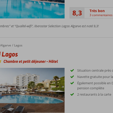
8,3
Très bon
3 commentaires
bres” et “Qualité-wifi”, Iberostar Selection Lagos Algarve est noté 9,3!
Algarve
Lagos
i Lagos
Chambre et petit déjeuner
-
Hôtel
Situation centrale près
Navette gratuite pour l
Également possible en 
pension complète
2 restaurants à la carte