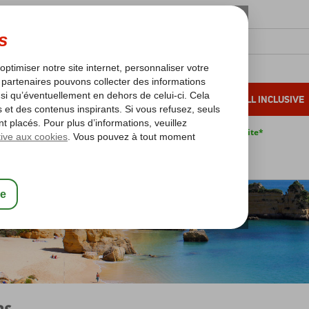
OLEIL D'HIVER
VACANCES AU SOLEIL
ALL INCLUSIVE
s bas*
Pas de surcharge carburant
Annulation gratuite*
Algarve
Algarve
Lagos
os