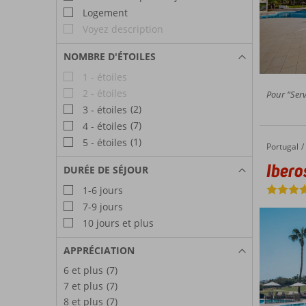
Logement
Voyez description
NOMBRE D'ÉTOILES
1 - étoiles
2 - étoiles
Pour “Serv
(2)
3 - étoiles
(7)
4 - étoiles
(1)
5 - étoiles
Portugal
Iberostar Selection Lagos Algarve
Accueil
Ibero
DURÉE DE SÉJOUR
1-6 jours
7-9 jours
10 jours et plus
APPRÉCIATION
6 et plus
(7)
7 et plus
(7)
8 et plus
(7)