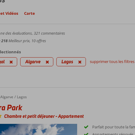
et Vidéos
Carte
e des évaluations,
321
commentaires
e
218
Meilleur prix, 10 offres
électionnés
gal
Algarve
Lagos
supprimer tous les filtres
Algarve
Lagos
ra Park
Chambre et petit déjeuner
-
Appartement
Parfait pour toute la fam
Appartements rénovés