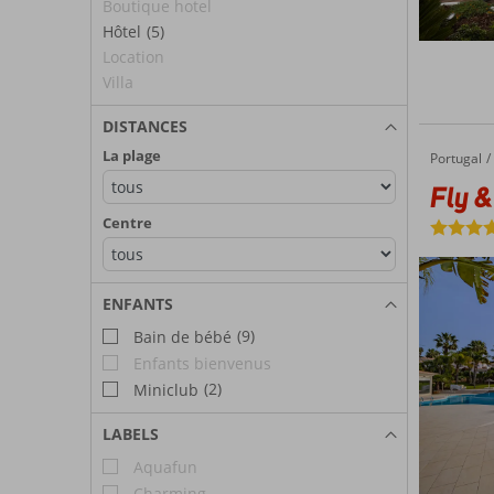
Boutique hotel
Hôtel
(5)
Location
Villa
DISTANCES
La plage
Portugal
Fly & Go Clube Porto Mos
Accueil
Fly &
Centre
ENFANTS
(9)
Bain de bébé
Enfants bienvenus
(2)
Miniclub
LABELS
Aquafun
Charming