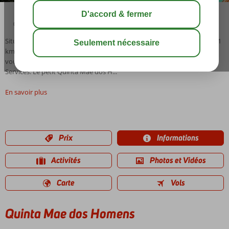
04:00
août 23°
C
share
sauver
Situation: Quinta Mae dos Homens est situé sur une colline, à environ 1
km du centre de Funchal. À distance de marche, par une route raide,
vous trouverez un arrêt de bus, un restaurant et un supermarché.
Services: Le petit Quinta Mae dos H...
En savoir plus
Prix
Informations
Activités
Photos et Vidéos
Carte
Vols
Quinta Mae dos Homens