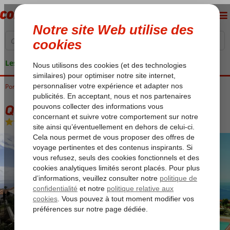
Les garanties de vacances
Portugal
Accueil
Madère
Funchal
Quinta Mae dos Homens
Quinta Mae dos Homens
Logement
-
Appartement