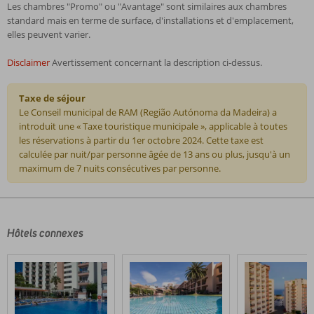
Les chambres "Promo" ou "Avantage" sont similaires aux chambres
standard mais en terme de surface, d'installations et d'emplacement,
elles peuvent varier.
Disclaimer
Avertissement concernant la description ci-dessus.
Taxe de séjour
Le Conseil municipal de RAM (Região Autónoma da Madeira) a
introduit une « Taxe touristique municipale », applicable à toutes
les réservations à partir du 1er octobre 2024. Cette taxe est
calculée par nuit/par personne âgée de 13 ans ou plus, jusqu'à un
maximum de 7 nuits consécutives par personne.
Les
commentaires
sont
écrits
Hôtels connexes
par
nos
clients
après
leur