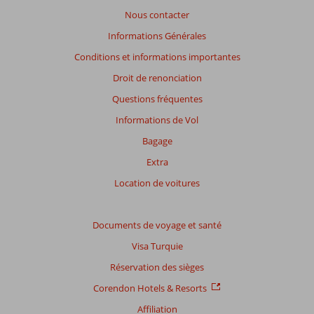
la
Nous contacter
pertinence
des
Informations Générales
avis
Conditions et informations importantes
présentés.
En
Droit de renonciation
savoir
Questions fréquentes
plus
sur
Informations de Vol
nos
Bagage
avis.
Extra
Location de voitures
Documents de voyage et santé
Visa Turquie
Réservation des sièges
Corendon Hotels & Resorts
Affiliation