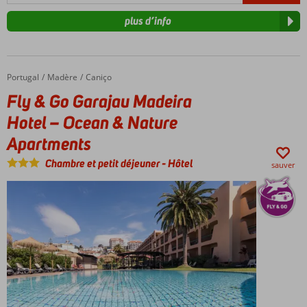
plus d’info
Portugal
Fly & Go Garajau Madeira Hotel – Ocean & Nature Apartments
Accueil
Madère
Caniço
Fly & Go Garajau Madeira
Hotel – Ocean & Nature
Apartments
Chambre et petit déjeuner
-
Hôtel
sauver