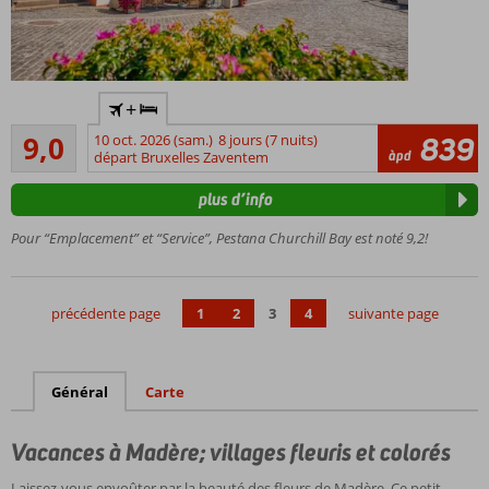
Nouvel
+
hôtel
Excellente
de la
9,0
10 oct. 2026 (sam.)
8 jours (7 nuits)
839
6
àpd
chaîne
départ Bruxelles Zaventem
commentaires
Pestana
plus d’info
Sur la
baie de
Pour “Emplacement” et “Service”, Pestana Churchill Bay est noté 9,2!
Camara
de
Lobos
précédente page
1
2
3
4
suivante page
Piscine
avec
belle
vue
Général
Carte
Chambres
Deluxe et
Vacances à Madère; villages fleuris et colorés
Supérieures
avec vue
Laissez-vous envoûter par la beauté des fleurs de Madère. Ce petit