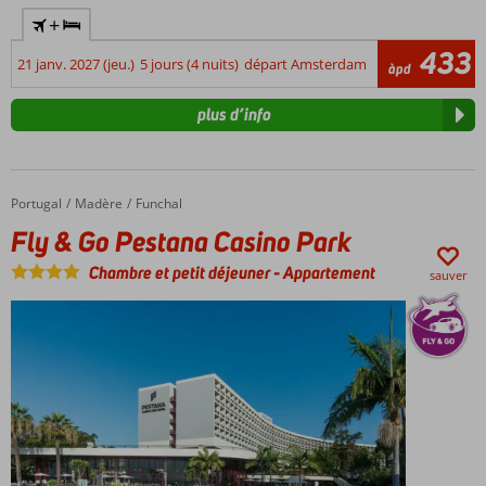
+
433
21 janv. 2027 (jeu.)
5 jours (4 nuits)
départ Amsterdam
àpd
plus d’info
Portugal
Fly & Go Pestana Casino Park
Accueil
Madère
Funchal
Fly & Go Pestana Casino Park
Chambre et petit déjeuner
-
Appartement
sauver