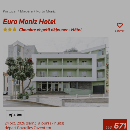
Belle
piscine
Portugal
Euro Moniz Hotel
Accueil
Madère
Porto Moniz
sur le
Euro Moniz Hotel
toit
Également
Chambre et petit déjeuner
-
Hôtel
sauver
des
appartements
de 2 pièces
Petit
déjeuner
ou demi-
pension
également
possible
+
24 oct. 2026 (sam.)
8 jours (7 nuits)
671
àpd
départ Bruxelles Zaventem