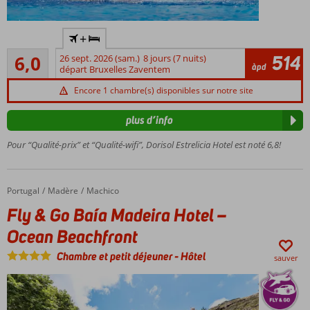
Piscine
+
rafraîchissante
Suffisant
514
6,0
26 sept. 2026 (sam.)
8 jours (7 nuits)
Près
6
àpd
départ Bruxelles Zaventem
de la
commentaires
plage
Encore 1 chambre(s) disponibles sur notre site
Centre
Spa et
plus d’info
salle
Pour “Qualité-prix” et “Qualité-wifi”, Dorisol Estrelicia Hotel est noté 6,8!
de
remise
en
forme
Portugal
Fly & Go Baía Madeira Hotel – Ocean Beachfront
Accueil
Madère
Machico
Chambres
Fly & Go Baía Madeira Hotel –
confortables
Ocean Beachfront
Chambre et petit déjeuner
-
Hôtel
sauver