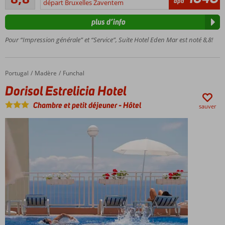
5
àpd
avec 5
départ Bruxelles Zaventem
commentaires
piscines
plus d’info
Jardin
tropical
Pour “Impression générale” et “Service”, Suite Hotel Eden Mar est noté 8,8!
avec
plus de
500
Portugal
Dorisol Estrelicia Hotel
Accueil
Madère
Funchal
espèces
de
Dorisol Estrelicia Hotel
fleurs
Chambre et petit déjeuner
-
Hôtel
et de
sauver
plantes
La mer est
à
seulement
100
mètres
Profitez
dans l'un
des
délicieux
restaurants