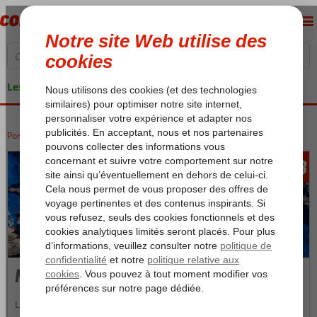
Les garanties de vacances
Portugal
Accueil
Madère
338
àpd
Madère
Laissez-vous envoûter par la beauté des fleurs de Madère. Ce petit