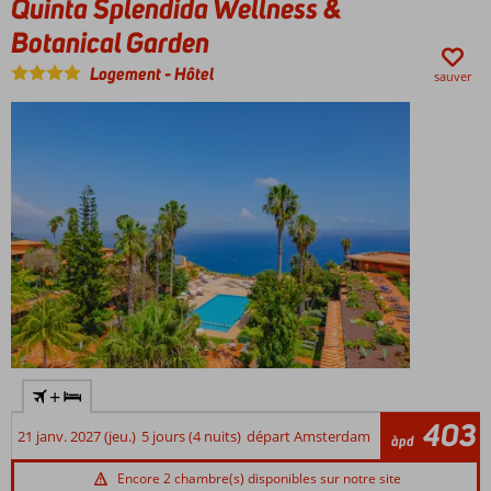
Quinta Splendida Wellness &
magnifique
paysage
Botanical Garden
Détendez-
Logement
-
Hôtel
vous
sauver
complètement
au bord de la
piscine
Découvrez
la riche
histoire de
Machico
+
403
21 janv. 2027 (jeu.)
5 jours (4 nuits)
départ Amsterdam
àpd
Encore 2 chambre(s) disponibles sur notre site