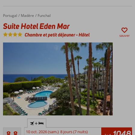
branché
Marcher
Portugal
Suite Hotel Eden Mar
Accueil
Madère
Funchal
directement
Suite Hotel Eden Mar
dans le
vieux centre
Chambre et petit déjeuner
-
Hôtel
sauver
Piscine à
débordement
sur le toit ;
quelle vue !
Conseil
de Don
: visitez
le
musée
CR7
Beau
+
complexe
Recommandé
à Funchal
1048
8,8
10 oct. 2026 (sam.)
8 jours (7 nuits)