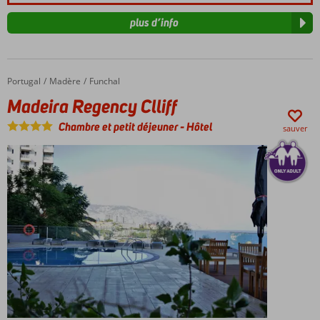
plus d’info
Portugal
Madeira Regency Clliff
Accueil
Madère
Funchal
Madeira Regency Clliff
Chambre et petit déjeuner
-
Hôtel
sauver