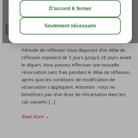
/
>> Questions fréquentes
/
Puis-je modifier/annuler mon
voyage ?
Période de réflexion Vous disposez d’un délai de
réflexion standard de 5 jours jusqu’à 28 jours avant
le départ. Vous pouvez effectuer une nouvelle
réservation sans frais pendant le délai de réflexion,
après quoi les conditions de modification de
réservation s’appliquent. Attention : vous ne
bénéficiez pas d’un droit de rétractation dans les
cas suivants […]
Read More
→