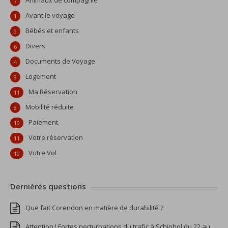
Animaux de compagnie
7
Avant le voyage
1
Bébés et enfants
9
Divers
6
Documents de Voyage
4
Logement
9
Ma Réservation
11
Mobilité réduite
8
Paiement
10
Votre réservation
11
Votre Vol
19
Dernières questions
Que fait Corendon en matière de durabilité ?
Attention ! Fortes perturbations du trafic à Schiphol du 22 au