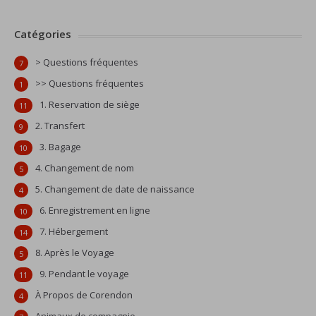
Catégories
> Questions fréquentes
7
>> Questions fréquentes
1
1. Reservation de siège
11
2. Transfert
9
3. Bagage
10
4. Changement de nom
5
5. Changement de date de naissance
4
6. Enregistrement en ligne
10
7. Hébergement
14
8. Après le Voyage
5
9. Pendant le voyage
11
À Propos de Corendon
4