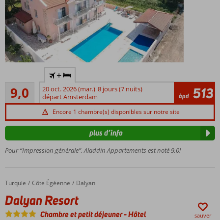
Nouveau petit
+
complexe
Excellente
d'appartements
9,0
20 oct. 2026 (mar.)
8 jours (7 nuits)
513
21
àpd
départ Amsterdam
À
commentaires
proximité
Encore 1 chambre(s) disponibles sur notre site
de
Dalyan
plus d’info
Buffet
Pour “Impression générale”, Aladdin Appartements est noté 9,0!
restaurant
et piscine
Appartements
spacieux
Turquie
Dalyan Resort
Accueil
Côte Égéenne
Dalyan
Dalyan Resort
Chambre et petit déjeuner
-
Hôtel
sauver