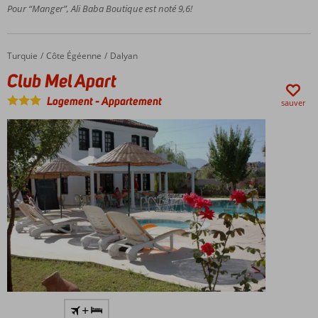
Turquie
Pour “Manger”, Ali Baba Boutique est noté 9,6!
Magnifique
piscine
Wifi
Turquie
Club Mel Apart
Accueil
Côte Égéenne
Dalyan
gratuit
Club Mel Apart
Logement
-
Appartement
sauver
Vue
+
imprenable