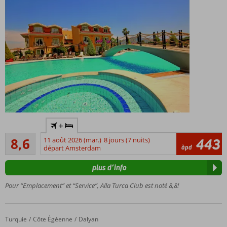
En
+
périphérie
Recommandé
de Dalyan
8,6
11 août 2026 (mar.)
8 jours (7 nuits)
443
59
àpd
départ Amsterdam
Superbe
commentaires
piscine
plus d’info
Possibilité
de demi-
Pour “Emplacement” et “Service”, Alla Turca Club est noté 8,8!
pension
Turquie
Meryem Ana Aparthotel
Accueil
Côte Égéenne
Dalyan