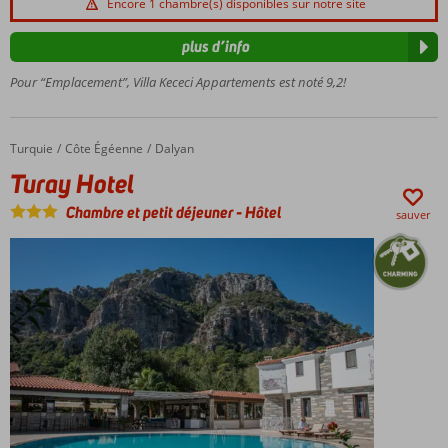
Encore 1 chambre(s) disponibles sur notre site
Dalyan
Appartements
plus d’info
spacieux
Pour “Emplacement”, Villa Kececi Appartements est noté 9,2!
Turquie
Turay Hotel
Accueil
Côte Égéenne
Dalyan
Turay Hotel
Chambre et petit déjeuner
-
Hôtel
sauver