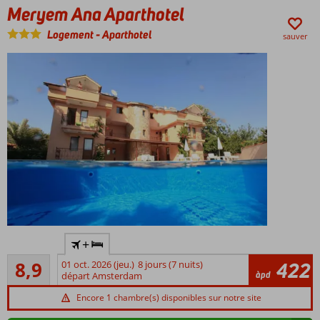
Meryem Ana Aparthotel
Logement
-
Aparthotel
sauver
Un des
+
préférés
Recommandé
des
8,9
01 oct. 2026 (jeu.)
8 jours (7 nuits)
422
56
àpd
vacanciers
départ Amsterdam
commentaires
Récemment
Encore 1 chambre(s) disponibles sur notre site
rénové