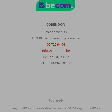
CORENDON
Schipholweg 335
1171 PL Badhoevedorp, Pays-Bas
02 722 94 94
info@corendon.be
KvK nr.: 34220902
TVA nr.: 814395892 B01
TourWeb
©
region-10197
| countryId=2&areaId=10135&regionId=10197
NetMatch