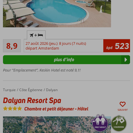
Un des
+
préférés
Recommandé
depuis
8,9
27 août 2026 (jeu.)
8 jours (7 nuits)
523
54
àpd
des
départ Amsterdam
commentaires
années !
plus d’info
À
distance
Pour “Emplacement”, Keskin Hotel est noté 9,1!
de
marche
du
Turquie
Dalyan Resort Spa
Accueil
Côte Égéenne
Dalyan
centre
Dalyan Resort Spa
Beau
jardin
Chambre et petit déjeuner
-
Hôtel
sauver
avec 3
piscines
Endroit
calme