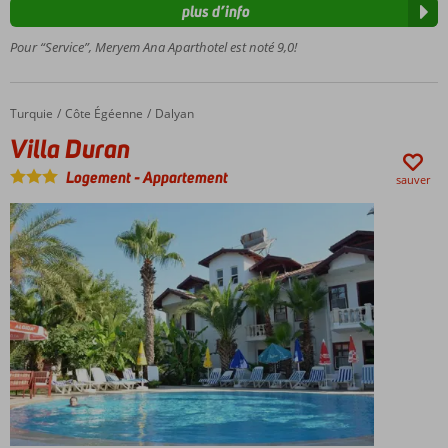
Chambres
plus d’info
d'hôtel et
Pour “Service”, Meryem Ana Aparthotel est noté 9,0!
appartements
Bon
rapport
qualité
Turquie
Villa Duran
Accueil
Côte Égéenne
Dalyan
/ prix
Villa Duran
Logement
-
Appartement
sauver