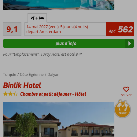
Situé
+
sur la
Excellente
rivière
9,1
14 mai 2027 (ven.)
5 jours (4 nuits)
562
38
àpd
Dalyan
départ Amsterdam
commentaires
Petit
plus d’info
hôtel
convivial
Pour “Emplacement”, Turay Hotel est noté 9,4!
À 900
mètres
du
Turquie
Binlik Hotel
Accueil
Côte Égéenne
Dalyan
centre
Binlik Hotel
de
Dalyan
Chambre et petit déjeuner
-
Hôtel
sauver