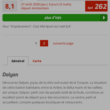
Très bon
sur les
8,1
27 août 2026 (jeu.)
6 jours (5 nuits)
262
54
àpd
montagnes
départ Amsterdam
commentaires
À
plus d’info
seulement
750 m du
Pour “Emplacement”, Club Mel Apart est noté 8,4!
centre de
Dalyan
Appartements
1
2
suivante page
spacieux
Petit-
déjeuner
également
Général
Carte
possible
Dalyan
Découvrez Dalyan, joyau de la côte sud-ouest de la Turquie. La situation
de cette station balnéaire, entre la rivière, le delta marin et les vallées,
est unique. Dalyan, petit coin de paradis isolé de la foule, constitue un
excellent point de départ pour des excursions. Le centre, petit et
accueillant, compte quelques boutiques et restaurants.