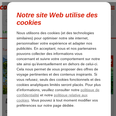
Les garanties de vacances
Turquie
Accueil
Côte Égéenne
Dalyan
262
àpd
Dalyan
Découvrez Dalyan, joyau de la côte sud-ouest de la Turquie. La