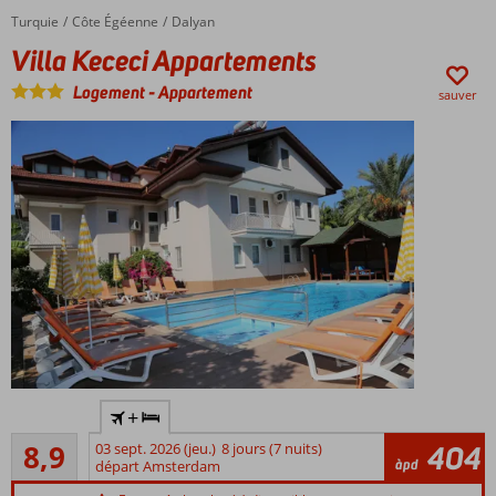
serviable
Turquie
Villa Kececi Appartements
Accueil
Côte Égéenne
Dalyan
Villa Kececi Appartements
Logement
-
Appartement
sauver
Petit complexe
+
d'appartements
Recommandé
8,9
03 sept. 2026 (jeu.)
8 jours (7 nuits)
404
À
114
àpd
départ Amsterdam
proximité
commentaires
de