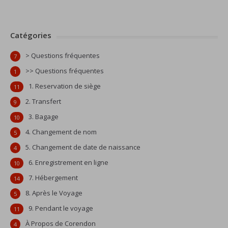
Catégories
> Questions fréquentes
7
>> Questions fréquentes
1
1. Reservation de siège
11
2. Transfert
9
3. Bagage
10
4. Changement de nom
5
5. Changement de date de naissance
4
6. Enregistrement en ligne
10
7. Hébergement
14
8. Après le Voyage
5
9. Pendant le voyage
11
À Propos de Corendon
4