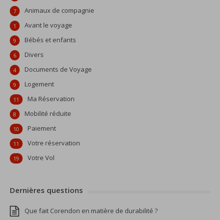
Animaux de compagnie
7
Avant le voyage
1
Bébés et enfants
9
Divers
6
Documents de Voyage
4
Logement
9
Ma Réservation
11
Mobilité réduite
8
Paiement
10
Votre réservation
11
Votre Vol
19
Dernières questions
Que fait Corendon en matière de durabilité ?