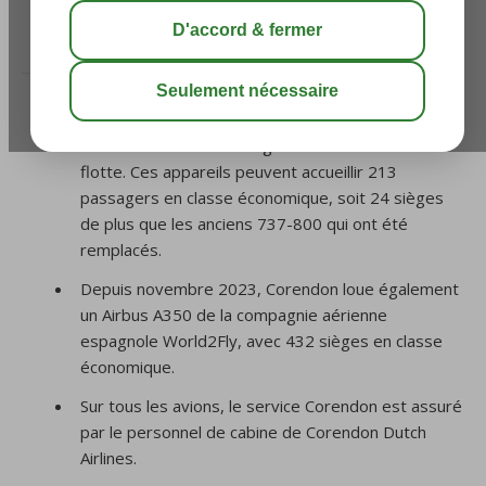
/
Votre Vol
/
De quel type d’avion dispose
Corendon Dutch Airlines?
Corendon Dutch Airlines (CD) possède
actuellement trois Boeing 737 MAX 9 dans sa
flotte. Ces appareils peuvent accueillir 213
passagers en classe économique, soit 24 sièges
de plus que les anciens 737-800 qui ont été
remplacés.
Depuis novembre 2023, Corendon loue également
un Airbus A350 de la compagnie aérienne
espagnole World2Fly, avec 432 sièges en classe
économique.
Sur tous les avions, le service Corendon est assuré
par le personnel de cabine de Corendon Dutch
Airlines.