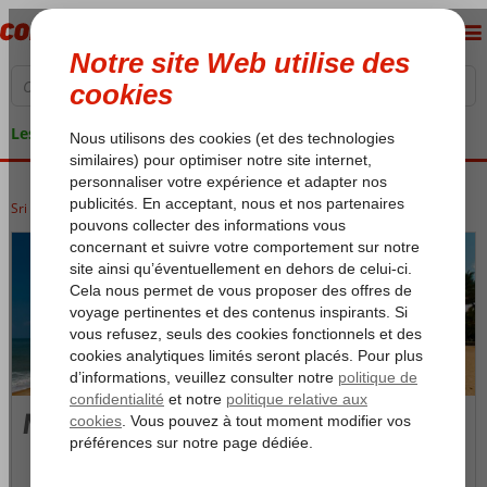
Les garanties de vacances
Sri Lanka
Accueil
Sri Lanka Ouest
Sri Lanka Ouest
Negombo
Negombo
Photos et Vidéos
Carte