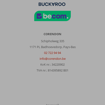
CORENDON
Schipholweg 335
1171 PL Badhoevedorp, Pays-Bas
02 722 94 94
info@corendon.be
KvK nr.: 34220902
TVA nr.: 814395892 B01