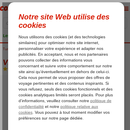
Les garanties de vacances
Tunisie
Accueil
Golf de Djerba
Djerba
Vincci Helios Beach
Vincci Helios Beach
All Inclusive
-
Hôtel