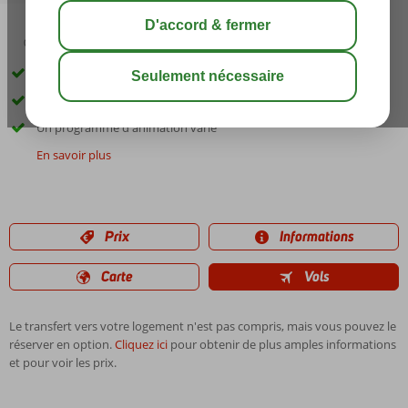
03:00
00:30
août 31°
C
share
sauver
Directement sur une plage magnifique
Un centre de Spa
Un programme d'animation varié
En savoir plus
Prix
Informations
Carte
Vols
Le transfert vers votre logement n'est pas compris, mais vous pouvez le
réserver en option.
Cliquez ici
pour obtenir de plus amples informations
et pour voir les prix.
Les