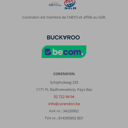
Corendon est membre de l'ABTO et affilié au SGR.
CORENDON
Schipholweg 335
1171 PL Badhoevedorp, Pays-Bas
02 722 94 94
info@corendon.be
KvK nr.: 34220902
TVA nr.: 814395892 B01