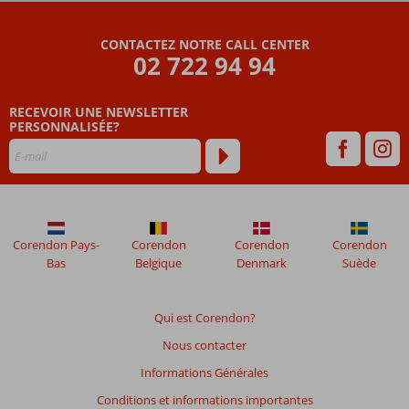
commentaires
sont
CONTACTEZ NOTRE CALL CENTER
écrits
02 722 94 94
par
nos
clients
RECEVOIR UNE NEWSLETTER
après
PERSONNALISÉE?
leur
séjour
dans
Vincci
Helios
Beach
Corendon Pays-
Corendon
Corendon
Corendon
Bas
Belgique
Denmark
Suède
Les
avis
datant
Qui est Corendon?
de
Nous contacter
plus
de
Informations Générales
48
Conditions et informations importantes
mois