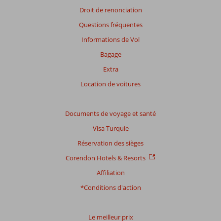
ne
Droit de renonciation
sont
Questions fréquentes
plus
affichés
Informations de Vol
afin
Bagage
de
garantir
Extra
la
Location de voitures
pertinence
des
avis
Documents de voyage et santé
présentés.
En
Visa Turquie
savoir
Réservation des sièges
plus
sur
Corendon Hotels & Resorts
nos
Affiliation
avis.
*Conditions d'action
Le meilleur prix