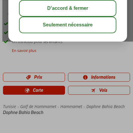
03:00
00:45
août 32°
C
share
sauver
À proximité de la plage
Se détendre dans le club de santé
Un miniclub pour les enfants
En savoir plus
Prix
Informations
Carte
Vols
Tunisie
Accueil
Golf de Hammamet
Hammamet
Daphne Bahia Beach
Daphne Bahia Beach