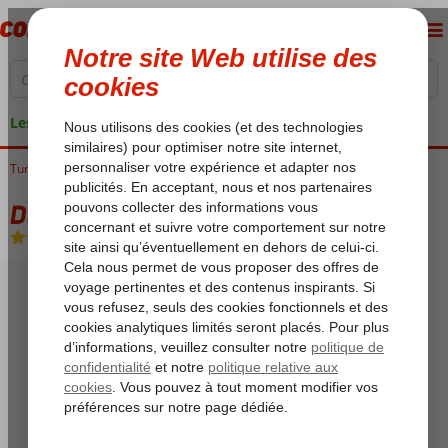
Les garanties de vacances
Tunisie
Accueil
Golf de Hammamet
Hammamet
Daphne Bahia Beach
Daphne Bahia Beach
Ultra All Inclusive
-
Hôtel