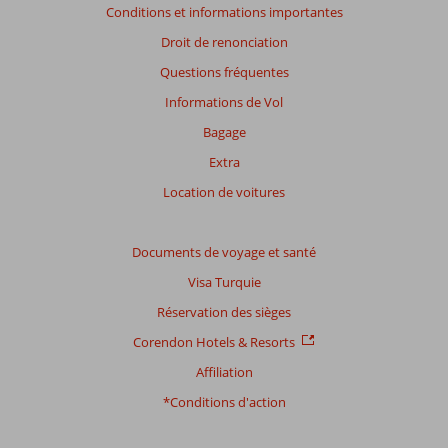
Conditions et informations importantes
mois
ne
Droit de renonciation
sont
Questions fréquentes
plus
affichés
Informations de Vol
afin
Bagage
de
garantir
Extra
la
Location de voitures
pertinence
des
avis
Documents de voyage et santé
présentés.
En
Visa Turquie
savoir
Réservation des sièges
plus
sur
Corendon Hotels & Resorts
nos
Affiliation
avis.
*Conditions d'action