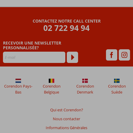
Les
commentaires
sont
CONTACTEZ NOTRE CALL CENTER
écrits
02 722 94 94
par
nos
clients
RECEVOIR UNE NEWSLETTER
après
PERSONNALISÉE?
leur
séjour
dans
Daphne
Bahia
Beach
Corendon Pays-
Corendon
Corendon
Corendon
Bas
Belgique
Denmark
Suède
Les
avis
datant
Qui est Corendon?
de
Nous contacter
plus
de
Informations Générales
48