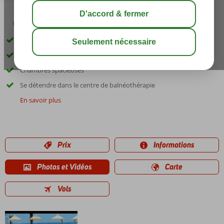
03:00
00:45
août 32°
C
share
sauver
Directement sur la plage
Piscine avec toboggans
Chambres spacieuses
Se détendre dans le centre de balnéothérapie
En savoir plus
Prix
Informations
Photos et Vidéos
Carte
Vols