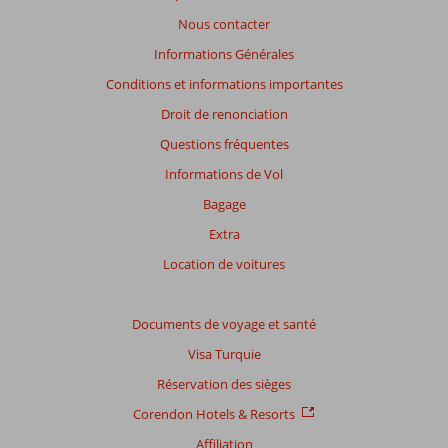
de
Nous contacter
plus
de
Informations Générales
48
Conditions et informations importantes
mois
ne
Droit de renonciation
sont
Questions fréquentes
plus
affichés
Informations de Vol
afin
Bagage
de
garantir
Extra
la
Location de voitures
pertinence
des
avis
Documents de voyage et santé
présentés.
En
Visa Turquie
savoir
Réservation des sièges
plus
sur
Corendon Hotels & Resorts
nos
Affiliation
avis.