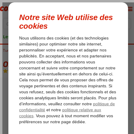
Les garanties de vacances
Tunisie
Accueil
Golf de Hammamet
Hammamet
Omar Khayam Club
Omar Khayam Club
All Inclusive
-
Hôtel