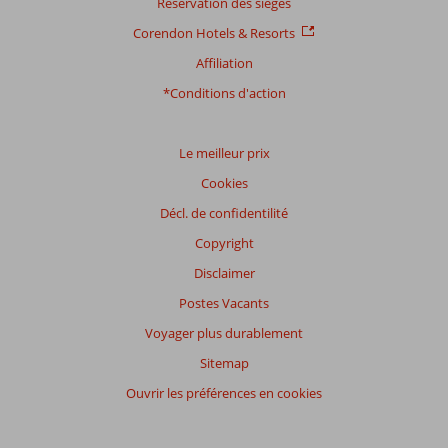
Réservation des sièges
sur
nos
Corendon Hotels & Resorts
avis.
Affiliation
*Conditions d'action
Le meilleur prix
Cookies
Décl. de confidentilité
Copyright
Disclaimer
Postes Vacants
Voyager plus durablement
Sitemap
Ouvrir les préférences en cookies