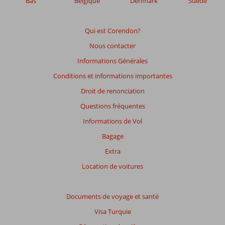
Bas
Belgique
Denmark
Suède
avis
datant
de
Qui est Corendon?
plus
Nous contacter
de
48
Informations Générales
mois
Conditions et informations importantes
ne
sont
Droit de renonciation
plus
Questions fréquentes
affichés
afin
Informations de Vol
de
Bagage
garantir
la
Extra
pertinence
Location de voitures
des
avis
présentés.
Documents de voyage et santé
En
savoir
Visa Turquie
plus