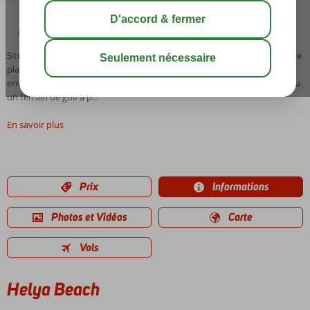
03:00
01:00
août 32°
C
share
sauver
Situation : L'hôtel Helya Beach a une chouette situation, à la magnifique
plage de sable de la baie de Skanes. Le centre de Monastir se trouve à
environ 5 km. Les transports en commun s'arrêtent devant l'hôtel. Il y a
un terrain de golf à p...
En savoir plus
Prix
Informations
Photos et Vidéos
Carte
Vols
Helya Beach