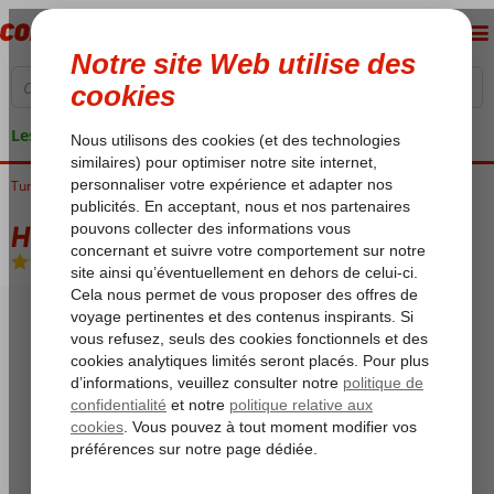
Les garanties de vacances
Tunisie
Accueil
Golf de Hammamet
Skanes
Helya Beach
Helya Beach
All Inclusive
-
Hôtel