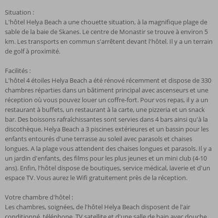
Situation :
L'hôtel Helya Beach a une chouette situation, à la magnifique plage de
sable de la baie de Skanes. Le centre de Monastir se trouve à environ 5
km. Les transports en commun s'arrêtent devant l'hôtel. Il y a un terrain
de golf à proximité.
Facilités :
L'hôtel 4 étoiles Helya Beach a été rénové récemment et dispose de 330
chambres réparties dans un bâtiment principal avec ascenseurs et une
réception où vous pouvez louer un coffre-fort. Pour vos repas, il y a un
restaurant à buffets, un restaurant à la carte, une pizzeria et un snack
bar. Des boissons rafraîchissantes sont servies dans 4 bars ainsi qu'à la
discothèque. Helya Beach a 3 piscines extérieures et un bassin pour les
enfants entourés d'une terrasse au soleil avec parasols et chaises
longues. A la plage vous attendent des chaises longues et parasols. Il y a
un jardin d'enfants, des films pour les plus jeunes et un mini club (4-10
ans). Enfin, l'hôtel dispose de boutiques, service médical, laverie et d'un
espace TV. Vous aurez le Wifi gratuitement près de la réception.
Votre chambre d'hôtel :
Les chambres, soignées, de l'hôtel Helya Beach disposent de l'air
conditionné, téléphone, TV satellite et d'une salle de bain avec douche