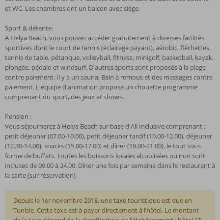
et WC. Les chambres ont un balcon avec siège.
Sport & détente:
A Helya Beach, vous pouvez accéder gratuitement à diverses facilités
sportives dont le court de tennis (éclairage payant), aérobic, fléchettes,
tennis de table, pétanque, volleyball, fitness, minigolf, basketball, kayak,
plongée, pédalo et windsurf. D'autres sports sont proposés à la plage
contre paiement. Il y a un sauna, Bain à remous et des massages contre
paiement. L'équipe d'animation propose un chouette programme
comprenant du sport, des jeux et shows.
Pension :
Vous séjournerez à Helya Beach sur base d'All Inclusive comprenant :
petit déjeuner (07.00-10.00), petit déjeuner tardif (10.00-12.00), déjeuner
(12.30-14.00), snacks (15.00-17.00) et dîner (19.00-21.00), le tout sous
forme de buffets. Toutes les boissons locales alcoolisées ou non sont
incluses de 09.00 à 24.00. Dîner une fois par semaine dans le restaurant à
la carte (sur réservation).
Depuis le 1er novembre 2018, une taxe touristique est due en
Tunisie. Cette taxe est à payer directement à l’hôtel. Le montant
de la taxe dépend de la classification de l’établissement : hôtel 1*