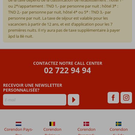
ou 2*/appartement : TND 1,- par personne par nuit ; hôtel 3* :
TND 2,- par personne par nuit, hôtel 4* ou 5* : TND 3,- par
personne par nuit. La taxe de séjour est valable pour les
vacanciers à partir de 12 ans, et est d’application pour les 7
premières nuits. Il n’y aura pas de taxe supplémentaire à payer
àpd la 8è nuit.
Les
commentaires
sont
CONTACTEZ NOTRE CALL CENTER
écrits
02 722 94 94
par
nos
clients
RECEVOIR UNE NEWSLETTER
après
PERSONNALISÉE?
leur
séjour
dans
Helya
Beach
Corendon Pays-
Corendon
Corendon
Corendon
Les