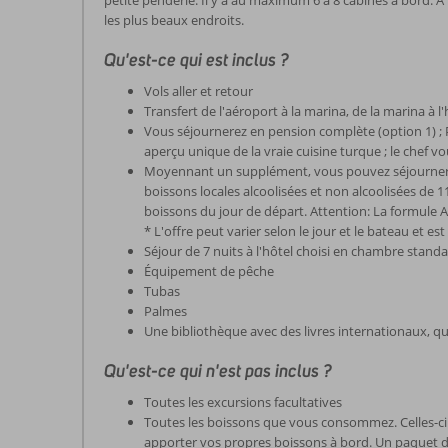
petite penderie. Il y a au maximum 6 à 8 cabines à bord. À 
les plus beaux endroits.
Qu'est-ce qui est inclus ?
Vols aller et retour
Transfert de l'aéroport à la marina, de la marina à l'
Vous séjournerez en pension complète (option 1) ; P
aperçu unique de la vraie cuisine turque ; le chef v
Moyennant un supplément, vous pouvez séjourner en 
boissons locales alcoolisées et non alcoolisées de 11
boissons du jour de départ. Attention: La formule All 
* L'offre peut varier selon le jour et le bateau et est
Séjour de 7 nuits à l'hôtel choisi en chambre standa
Équipement de pêche
Tubas
Palmes
Une bibliothèque avec des livres internationaux, que 
Qu'est-ce qui n'est pas inclus ?
Toutes les excursions facultatives
Toutes les boissons que vous consommez. Celles-ci 
apporter vos propres boissons à bord. Un paquet de