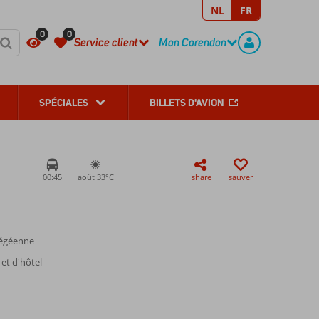
NL
FR
REGISTER
CONTACT
0
0
Service client
Mon Corendon
SPÉCIALES
BILLETS D'AVION
00:45
août 33°
C
share
sauver
e égéenne
et d'hôtel