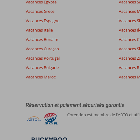
afin
Vacances Egypte
Vacances S
de
Vacances Grèce
Vacances 
garantir
la
Vacances Espagne
Vacances Si
pertinence
Vacances Italie
Vacances Îl
des
avis
Vacances Bonaire
Vacances C
présentés.
Vacances Curaçao
Vacances S
En
savoir
Vacances Portugal
Vacances Z
plus
Vacances Bulgarie
Vacances 
sur
nos
Vacances Maroc
Vacances M
avis.
Réservation et paiement sécurisés garantis
Corendon est membre de l'ABTO et affil