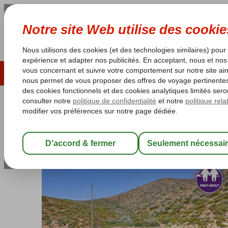
ÉTÉ 2026
LAST MINUTES
S
Les garanties de vacances
Garantie du prix le plu
Turquie
Accueil
Côte Égéenne
Blue Cruises
Blue Cruises Bodrum
Blue Cruise & Villa Nergiz Apart
Voir description (option 2)