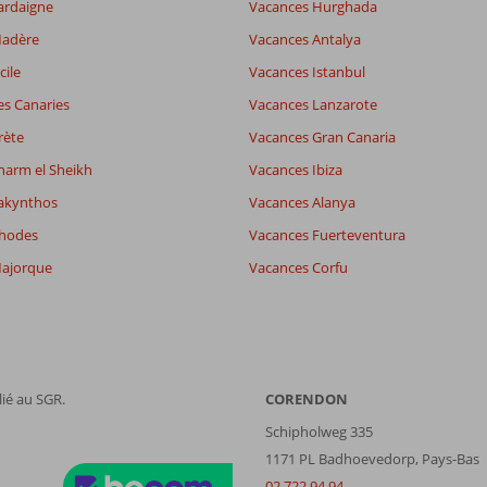
ardaigne
Vacances Hurghada
Madère
Vacances Antalya
cile
Vacances Istanbul
es Canaries
Vacances Lanzarote
rète
Vacances Gran Canaria
harm el Sheikh
Vacances Ibiza
akynthos
Vacances Alanya
Rhodes
Vacances Fuerteventura
ajorque
Vacances Corfu
ié au SGR.
CORENDON
Schipholweg 335
1171 PL Badhoevedorp, Pays-Bas
02 722 94 94