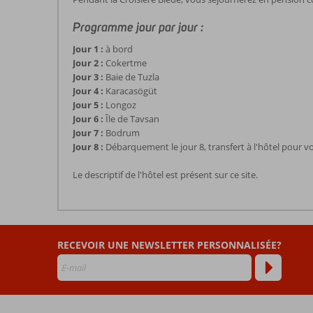
Programme jour par jour :
Jour 1 :
à bord
Jour 2 :
Cokertme
Jour 3 :
Baie de Tuzla
Jour 4 :
Karacasögüt
Jour 5 :
Longoz
Jour 6 :
Île de Tavsan
Jour 7 :
Bodrum
Jour 8 :
Débarquement le jour 8, transfert à l'hôtel pour v
Le descriptif de l'hôtel est présent sur ce site.
Les
commentaires
sont
RECEVOIR UNE NEWSLETTER PERSONNALISÉE?
écrits
par
nos
clients
après