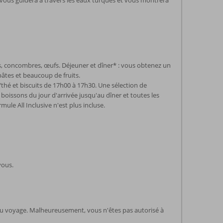
ui vous guidera à travers les eaux turques et vous montrera
tes, concombres, œufs. Déjeuner et dîner* : vous obtenez un
 pâtes et beaucoup de fruits.
thé et biscuits de 17h00 à 17h30. Une sélection de
s boissons du jour d'arrivée jusqu'au dîner et toutes les
mule All Inclusive n'est plus incluse.
vous.
 du voyage. Malheureusement, vous n'êtes pas autorisé à