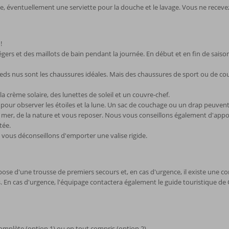
de, éventuellement une serviette pour la douche et le lavage. Vous ne recevez
!
s et des maillots de bain pendant la journée. En début et en fin de saison, 
 pieds nus sont les chaussures idéales. Mais des chaussures de sport ou de c
la crème solaire, des lunettes de soleil et un couvre-chef.
it pour observer les étoiles et la lune. Un sac de couchage ou un drap peuvent
a mer, de la nature et vous reposer. Nous vous conseillons également d'appor
tée.
s vous déconseillons d'emporter une valise rigide.
ose d'une trousse de premiers secours et, en cas d'urgence, il existe une con
 En cas d'urgence, l'équipage contactera également le guide touristique de Co
omplète (option 1) ou en tout compris (option 2).