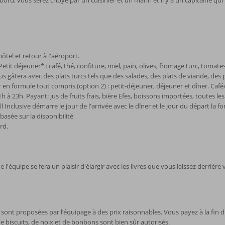
bord, vous serez choyé par un cuisinier et un marin et il y a un capitaine q
hôtel et retour à l'aéroport.
etit déjeuner* : café, thé, confiture, miel, pain, olives, fromage turc, toma
ous gâtera avec des plats turcs tels que des salades, des plats de viande, des
formule tout compris (option 2) : petit-déjeuner, déjeuner et dîner. Café/
h à 23h. Payant: jus de fruits frais, bière Efes, boissons importées, toutes le
Inclusive démarre le jour de l'arrivée avec le dîner et le jour du départ la for
 basée sur la disponibilité
rd.
l'équipe se fera un plaisir d'élargir avec les livres que vous laissez derrière 
sont proposées par l’équipage à des prix raisonnables. Vous payez à la fin
 biscuits, de noix et de bonbons sont bien sûr autorisés.