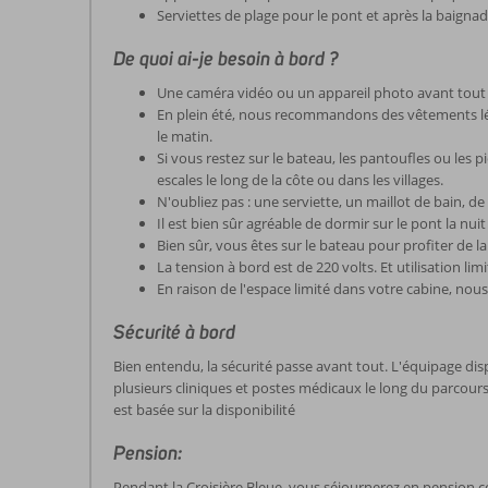
Serviettes de plage pour le pont et après la baigna
De quoi ai-je besoin à bord ?
Une caméra vidéo ou un appareil photo avant tout 
En plein été, nous recommandons des vêtements léger
le matin.
Si vous restez sur le bateau, les pantoufles ou les
escales le long de la côte ou dans les villages.
N'oubliez pas : une serviette, un maillot de bain, de 
Il est bien sûr agréable de dormir sur le pont la nu
Bien sûr, vous êtes sur le bateau pour profiter de l
La tension à bord est de 220 volts. Et utilisation limi
En raison de l'espace limité dans votre cabine, nou
Sécurité à bord
Bien entendu, la sécurité passe avant tout. L'équipage disp
plusieurs cliniques et postes médicaux le long du parcours.
est basée sur la disponibilité
Pension:
Pendant la Croisière Bleue, vous séjournerez en pension c