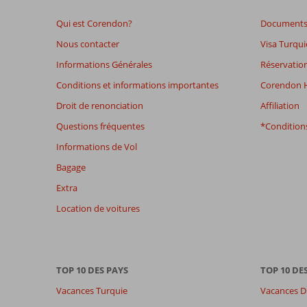
leur
séjour
Qui est Corendon?
Documents 
dans
Blue
Nous contacter
Visa Turqui
Cruise
Informations Générales
Réservation
&
Villa
Conditions et informations importantes
Corendon H
Nergiz
Droit de renonciation
Affiliation
Apart
Questions fréquentes
*Conditions
Les
Informations de Vol
avis
Bagage
datant
de
Extra
plus
Location de voitures
de
48
mois
ne
sont
TOP 10 DES PAYS
TOP 10 DE
plus
Vacances Turquie
Vacances D
affichés