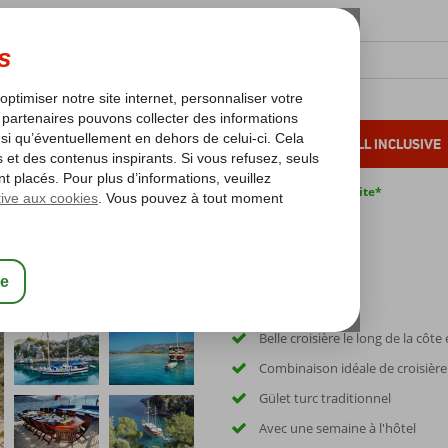
OLEIL D'HIVER
VACANCES AU SOLEIL
ALL INCLUSIVE
s bas*
Pas de surcharge carburant
Annulation gratuite*
Blue Cruise & Villa Nergiz Apart
Belle croisière le long de la côt
Combinaison idéale de croisière 
Gület turc traditionnel
Avec une semaine à l'hôtel