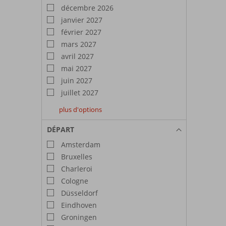
décembre 2026
janvier 2027
février 2027
mars 2027
avril 2027
mai 2027
juin 2027
juillet 2027
plus d'options
août
septembre
octobre
2027
2027
2027
DÉPART
Amsterdam
Bruxelles
Charleroi
Cologne
Düsseldorf
Eindhoven
Groningen