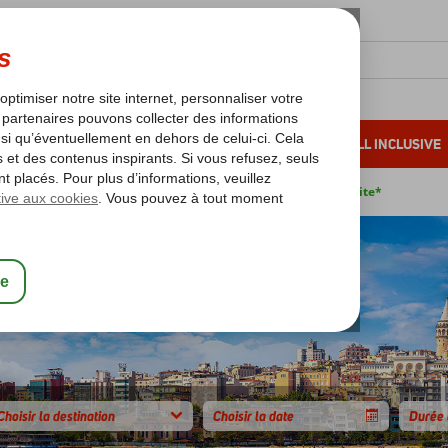
OLEIL D'HIVER
VACANCES AU SOLEIL
ALL INCLUSIVE
s bas*
Pas de surcharge carburant
Annulation gratuite*