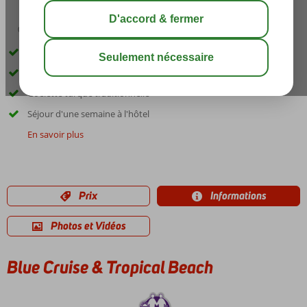
01:30
août 33°
C
share
sauver
Superbe croisière le long de la côte égéenne
Combinaison idéale croisière et hôtel
Goelette turque traditionnelle
Séjour d'une semaine à l'hôtel
En savoir plus
Prix
Informations
Photos et Vidéos
Blue Cruise & Tropical Beach