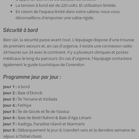
La tension à bord est de 220 volts. Et utilisation limitée.
En raison de l'espace limité dans votre cabine, nous vous
déconseillons d'emporter une valise rigide.
Sécurité à bord
Bien sûr, la sécurité passe avant tout. L'équipage dispose d'une trousse
de premiers secours et, en cas d'urgence, il existe une connexion radio
24 heures sur 24 avec le continent. Il y a plusieurs cliniques et postes
médicaux le long du parcours. En cas d'urgence, l'équipage contactera
également le guide touristique de Corendon
Programme jour par jour :
Jour 1 :
à bord
Jour 2 :
Baie d'Ekincik
Jour 3 :
Île Tersane et Kizilada
Jour 4 :
Fethiye
Jour 5 :
Île de Göcek et île de Yassica
Jour 6 :
Baie de Bedri Rahmi & Baie d'Aga Limani
Jour 7 :
Kadirga, Paradise Island et Marmaris
Jour 8 :
Débarquement le jour 8, transfert vers et la dernière semaine de
séjour à l'hôtel choisi