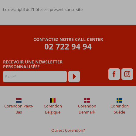
Le descriptif de l'hôtel est présent sur ce site
Les
commentaires
sont
CONTACTEZ NOTRE CALL CENTER
écrits
02 722 94 94
par
nos
clients
RECEVOIR UNE NEWSLETTER
après
PERSONNALISÉE?
leur
séjour
dans
Blue
Cruise
&
Corendon Pays-
Corendon
Corendon
Corendon
Tropical
Bas
Belgique
Denmark
Suède
Beach
Les
Qui est Corendon?
avis