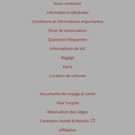
Nous contacter
datant
de
Informations Générales
plus
Conditions et informations importantes
de
48
Droit de renonciation
mois
Questions fréquentes
ne
sont
Informations de Vol
plus
Bagage
affichés
afin
Extra
de
Location de voitures
garantir
la
pertinence
Documents de voyage et santé
des
avis
Visa Turquie
présentés.
Réservation des sièges
En
savoir
Corendon Hotels & Resorts
plus
Affiliation
sur