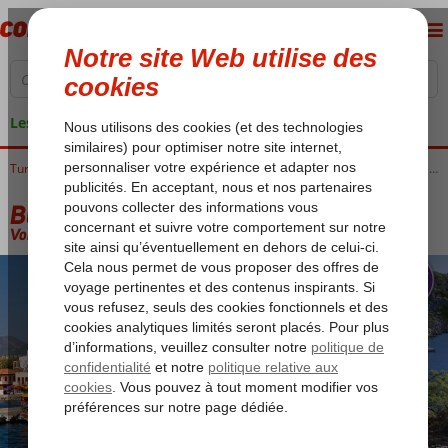
Les garanties de vacances
Accueil
Turquie
Côte Égéenne
Blue Cruises
Blue Cruises Marmaris
Blue Cruise & Tropical Beach
Blue Cruise & Tropical Beach
Voir description (option 2)