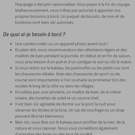
l’équipage à des prix raisonnables. Vous payez à la fin du voyage.
Malheureusement, vous n'êtes pas autorisé à apporter vos
propres boissons à bord. Un paquet de biscuits, de noix et de
bonbons sont bien sûr autorisés.
De quoi ai-je besoin à bord ?
Une caméra vidéo ou un appareil photo avant tout !
En plein été, nous recommandons des vêtements légers et des
maillots de bain pendant la journée. En début et en fin de saison,
vous avez besoin d'un pull et d'un cardigan le soir ou tôt le matin.
Si vous restez sur le bateau, les pantoufles ou les pieds nus sont
les chaussures idéales. Mais des chaussures de sport ou de
course sont importantes si l'on souhaite se promener lors des
escales le long de la côte ou dans les villages.
N'oubliez pas: une serviette, un maillot de bain, de la crème
solaire, des lunettes de soleil et un couvre-chef.
Il est bien sûr agréable de dormir sur le pont la nuit pour
observer les étoiles et la lune. Un sac de couchage ou un drap
peuvent être les bienvenus.
Bien sûr, vous êtes sur le bateau pour profiter de la mer, de la
nature et vous reposer. Nous vous conseillons également
d'apporter des livres ou des jeux de société.