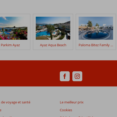
Parkim Ayaz
Ayaz Aqua Beach
Paloma Bitez Family Club
de voyage et santé
Le meilleur prix
e
Cookies