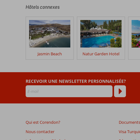
sont
écrits
Hôtels connexes
par
nos
clients
après
leur
séjour
dans
Jasmin Beach
Natur Garden Hotel
Tropicana
Beach
Les
RECEVOIR UNE NEWSLETTER PERSONNALISÉE?
avis
datant
de
plus
de
48
Qui est Corendon?
Documents 
mois
ne
Nous contacter
Visa Turqui
sont