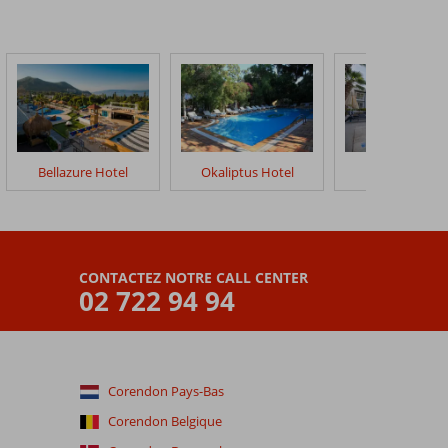
Bellazure Hotel
Okaliptus Hotel
Sami Beach
CONTACTEZ NOTRE CALL CENTER
02 722 94 94
Corendon Pays-Bas
Corendon Belgique