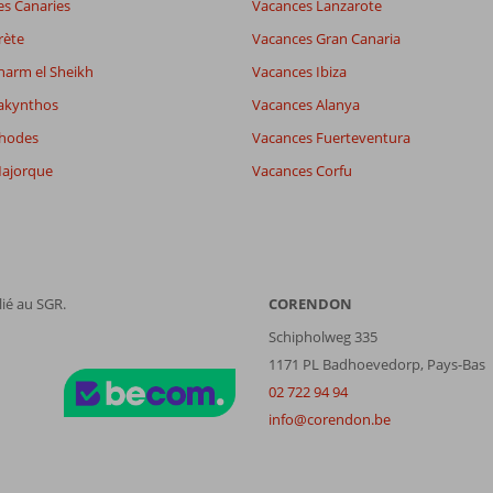
es Canaries
Vacances Lanzarote
rète
Vacances Gran Canaria
Filtrer par participants
Trier par
harm el Sheikh
Vacances Ibiza
Tous
datum (nieuw > oud)
akynthos
Vacances Alanya
Rhodes
Vacances Fuerteventura
ajorque
Vacances Corfu
ié au SGR.
CORENDON
Schipholweg 335
1171 PL Badhoevedorp, Pays-Bas
02 722 94 94
info@corendon.be