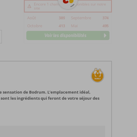
Encore 1 chambre(s) disponibles sur notre
site
Août
389
Septembre
374
Octobre
413
Mai
495
Voir les disponibilités
able sensation de Bodrum. L’emplacement idéal,
 sont les ingrédients qui feront de votre séjour des