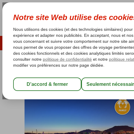
ÉTÉ 2026
LAST MINUTES
S
Les garanties de vacances
Garantie du prix le plu
Turquie
Accueil
Côte Égéenne
Bodrum
Gumbet
Tropicana Beach
Tropicana Beach
Logement
-
Appartement