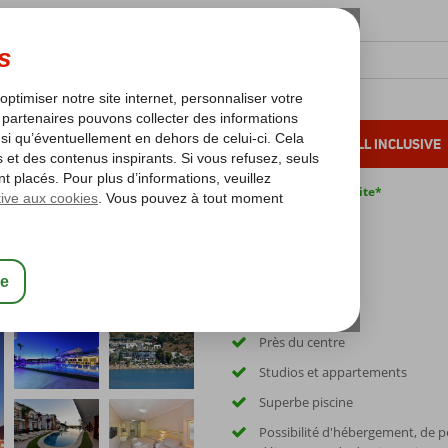
OLEIL D'HIVER
VACANCES AU SOLEIL
ALL INCLUSIVE
s bas*
Pas de surcharge carburant
Annulation gratuite*
Près du centre
Studios et appartements
Superbe piscine
Possibilité d'hébergement, de pe