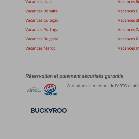
Vacances Italie
Vacances Îl
Vacances Bonaire
Vacances C
Expériences
Langue
Vacances Curaçao
Vacances S
de nos
Français (2)
Vacances Portugal
clients
Vacances Z
Vacances Bulgarie
Vacances 
Vacances Maroc
Vacances M
8,0
À
Impression générale
8
propos
Emplacement
9
Francis
de
Service
8
Frankrijk
Gumbet:
Réservation et paiement sécurisés garantis
Qualité-prix
8
Famille avec grand (es) enfant (s)
Manger
-
Gumbet
Corendon est membre de l'ABTO et affil
,
et
Chambres
8
30 juillet 2023
la
Enfants
8
ville
Qualité-wifi
7
où
l’on
peut
concilier
détente
la