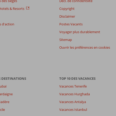
 des sièges
Décl. de confidentilité
otels & Resorts
Copyright
Disclaimer
 d'action
Postes Vacants
Voyager plus durablement
Sitemap
Ouvrir les préférences en cookies
S DESTINATIONS
TOP 10 DES VACANCES
ubaï
Vacances Tenerife
ardaigne
Vacances Hurghada
8,1
Madère
Vacances Antalya
es
7,9
7,6
cile
Vacances Istanbul
wifi
7,3