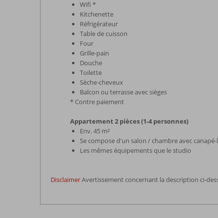
Wifi *
Kitchenette
Réfrigérateur
Table de cuisson
Four
Grille-pain
Douche
Toilette
Sèche-cheveux
Balcon ou terrasse avec sièges
* Contre paiement
Appartement 2 pièces (1-4 personnes)
Env. 45 m²
Se compose d'un salon / chambre avec canapé-l
Les mêmes équipements que le studio
Disclaimer
Avertissement concernant la description ci-des
Les
commentaires