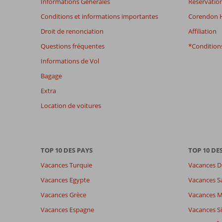
Informations Générales
Réservation
plus
affichés
Conditions et informations importantes
Corendon H
afin
Droit de renonciation
Affiliation
de
garantir
Questions fréquentes
*Conditions
la
Informations de Vol
pertinence
des
Bagage
avis
Extra
présentés.
En
Location de voitures
savoir
plus
sur
nos
TOP 10 DES PAYS
TOP 10 DE
avis.
Vacances Turquie
Vacances D
Note totale
Distribution des votes
8,4
Vacances Egypte
Vacances S
Impression générale
8,4
Manger
Basé sur:
Vacances Grèce
Vacances 
Emplacement
8,6
Chambr
56
Très bon
Service
8,6
Enfants
Vacances Espagne
Vacances Si
commentaires
Qualité-prix
8,5
Qualité-