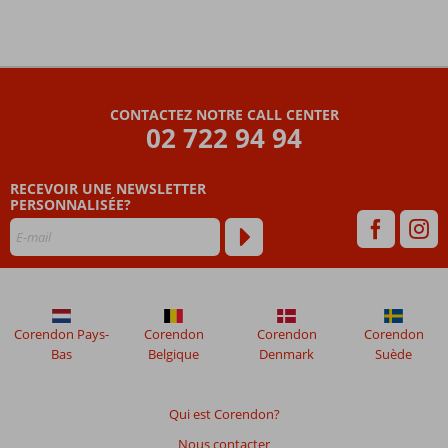
Les
commentaires
sont
CONTACTEZ NOTRE CALL CENTER
écrits
02 722 94 94
par
nos
clients
RECEVOIR UNE NEWSLETTER
après
PERSONNALISÉE?
leur
séjour
dans
Mi
Playa
Hotel
Corendon Pays-
Corendon
Corendon
Corendon
Bas
Belgique
Denmark
Suède
Les
avis
datant
Qui est Corendon?
de
Nous contacter
plus