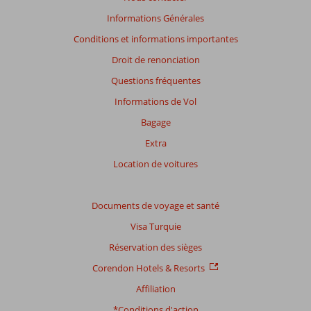
de
Informations Générales
48
Conditions et informations importantes
mois
ne
Droit de renonciation
sont
Questions fréquentes
plus
affichés
Informations de Vol
afin
Bagage
de
garantir
Extra
la
Location de voitures
pertinence
des
avis
Documents de voyage et santé
présentés.
En
Visa Turquie
savoir
Réservation des sièges
plus
sur
Corendon Hotels & Resorts
nos
Affiliation
avis.
*Conditions d'action