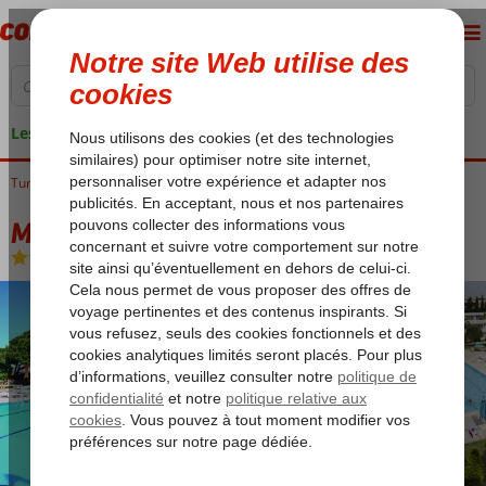
Les garanties de vacances
Turquie
Accueil
Côte Égéenne
Cesme
Cesme-Centrum
Mi Playa Hotel
Mi Playa Hotel
All Inclusive
-
Hôtel