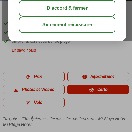
03:15
01:00
share
sauver
Dans la magnifique baie verte Boyalik
à droite sur la plage de sable
différents bars et au bar de plage
En savoir plus
Prix
Informations
Photos et Vidéos
Carte
Vols
Turquie
Accueil
Côte Égéenne
Cesme
Cesme-Centrum
Mi Playa Hotel
Mi Playa Hotel