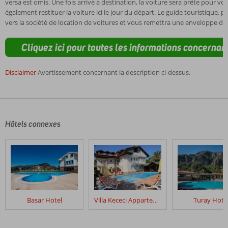
versa est omis. Une fois arrivé à destination, la voiture sera prête pour v
également restituer la voiture ici le jour du départ. Le guide touristique, p
vers la société de location de voitures et vous remettra une enveloppe de
Cliquez ici pour toutes les informations concernant
Disclaimer
Avertissement concernant la description ci-dessus.
Les
commentaires
sont
écrits
Hôtels connexes
par
nos
clients
après
leur
séjour
dans
Basar Hotel
Villa Kececi Appartements
Turay Hote
Fly
&
Go