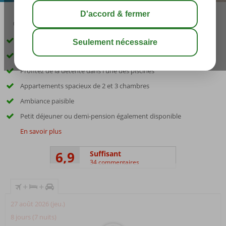
03:30
00:45
août 33°
C
share
sauver
Voiture de location incluse
Emplacement idéal à proximité du centre et du port
Profitez de la détente dans l'une des piscines
Appartements spacieux de 2 et 3 chambres
Ambiance paisible
Petit déjeuner ou demi-pension également disponible
En savoir plus
6,9
Suffisant
34 commentaires
+
+
27 août 2026 (jeu.)
8 jours (7 nuits)