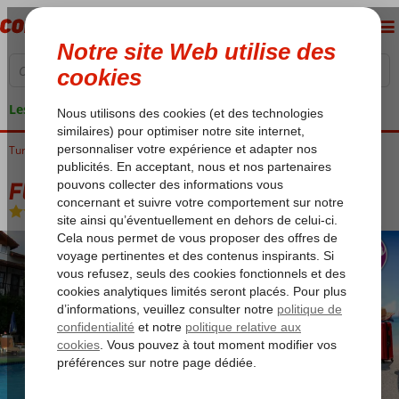
Les garanties de vacances
Turquie
Accueil
Côte Égéenne
Dalyan
Fly & Go Villa Ozalp
Fly & Go Villa Ozalp
Logement
-
Appartement