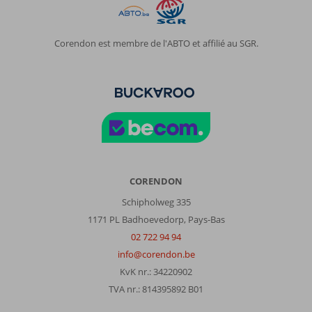
Corendon est membre de l'ABTO et affilié au SGR.
CORENDON
Schipholweg 335
1171 PL Badhoevedorp, Pays-Bas
02 722 94 94
info@corendon.be
KvK nr.: 34220902
TVA nr.: 814395892 B01