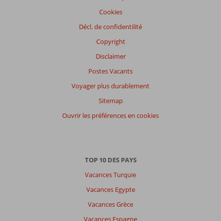
Service
7,6
Enfants
5,2
Cookies
Qualité-prix
7,7
Qualité-wifi
5,5
Décl. de confidentilité
Expériences
Copyright
de
nos
Disclaimer
clients
Postes Vacants
Langue
Voyager plus durablement
Français (0)
Sitemap
Filtrer
par
Ouvrir les préférences en cookies
participants
Tous
Trier
TOP 10 DES PAYS
par
Vacances Turquie
datum (nieuw > oud)
Vacances Egypte
Vacances Grèce
Il
n'y
Vacances Espagne