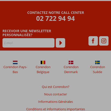
Villa
Ozalp
CONTACTEZ NOTRE CALL CENTER
02 722 94 94
Les
avis
RECEVOIR UNE NEWSLETTER
datant
PERSONNALISÉE?
de
plus
de
48
mois
ne
sont
Corendon Pays-
Corendon
Corendon
Corendon
plus
Bas
Belgique
Denmark
Suède
affichés
afin
de
Qui est Corendon?
garantir
Nous contacter
la
pertinence
Informations Générales
des
Conditions et informations importantes
avis