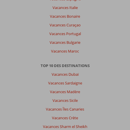
a
Vacances Italie
pas
de
Vacances Bonaire
commentaires
Vacances Curaçao
en
français,
Vacances Portugal
choisissez
Vacances Bulgarie
une
autre
Vacances Maroc
langue
ici
TOP 10 DES DESTINATIONS
Vacances Dubaï
Vacances Sardaigne
Vacances Madère
Vacances Sicile
Vacances Îles Canaries
Vacances Crète
Vacances Sharm el Sheikh