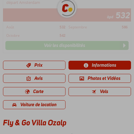
départ Amsterdam
532
àpd
Août
532
Septembre
586
Octobre
542
Voir les disponibilités
Prix
Informations
Avis
Photos et Vidéos
Carte
Vols
Voiture de location
Fly & Go Villa Ozalp