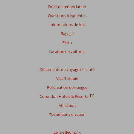
présentés.
Droit de renonciation
En
Questions fréquentes
savoir
plus
Informations de Vol
sur
Bagage
nos
avis.
Extra
Location de voitures
Note
totale
Documents de voyage et santé
Basé
Visa Turquie
sur:
34
Réservation des sièges
commentaires
Corendon Hotels & Resorts
Affiliation
Distribution
*Conditions d'action
des votes
Impression générale
6,9
Manger
8,8
Emplacement
8,9
Chambres
5,9
Le meilleur prix