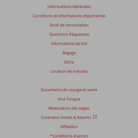
pertinence
Informations Générales
des
Conditions et informations importantes
avis
présentés.
Droit de renonciation
En
Questions fréquentes
savoir
plus
Informations de Vol
sur
Bagage
nos
avis.
Extra
Location de voitures
Note
totale
Documents de voyage et santé
Basé
Visa Turquie
sur:
110
Réservation des sièges
commentaires
Corendon Hotels & Resorts
Affiliation
Distribution
*Conditions d'action