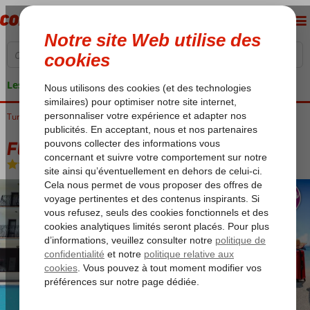
Les garanties de vacances
Turquie
Accueil
Côte Égéenne
Fethiye
Calis
Fly & Go Area Hotel
Fly & Go Area Hotel
Chambre et petit déjeuner
-
Hôtel