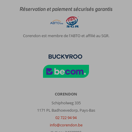
contexte
Réservation et paiement sécurisés garantis
du
pays,
ici
c
est
Corendon est membre de l'ABTO et affilié au SGR.
encore
le
cas,
trop
bien
À
propos
de
Fly
CORENDON
&
Schipholweg 335
Go
Area
1171 PL Badhoevedorp, Pays-Bas
Hotel:
02 722 94 94
Hôtel
info@corendon.be
très