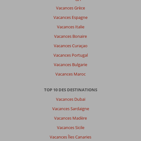
Vacances Grèce
Anonyme
7,0
Belgie
Vacances Espagne
Voyage solo
Vacances Italie
,
08 mai 2024
Vacances Bonaire
Vacances Curaçao
À
Vacances Portugal
propos
Vacances Bulgarie
de
Calis:
Vacances Maroc
Jolie
destination,
TOP 10 DES DESTINATIONS
beaucoup
Vacances Dubaï
de
choses
Vacances Sardaigne
différentes
Vacances Madère
à
voir
Vacances Sicile
dans
Vacances Îles Canaries
1