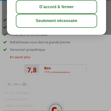
03:30
01:00
août 33°
C
share
sauver
Y compris la voiture de location
Emplacement parfait, juste sur la plage et le boulevard
Hôtel petit et confortable
Rafraîchissez-vous dans la grande piscine
Personnel sympathique
En savoir plus
7,8
Bon
110 commentaires
+
+
01 oct. 2026 (jeu.)
8 jours (7 nuits)
départ Amsterdam