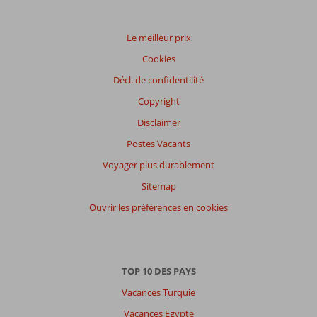
des votes
Impression générale
7,8
Manger
6,6
Emplacement
9,5
Chambres
6,3
Le meilleur prix
Service
8,5
Enfants
6,2
Cookies
Qualité-prix
8,1
Qualité-wifi
4,6
Décl. de confidentilité
Expériences
Copyright
de
nos
Disclaimer
clients
Postes Vacants
Langue
Voyager plus durablement
Français (1)
Sitemap
Filtrer
par
Ouvrir les préférences en cookies
participants
Tous
Trier
TOP 10 DES PAYS
par
Vacances Turquie
datum (nieuw > oud)
Vacances Egypte