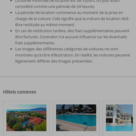
La durée minimale de location est de 3 jours, un jour étant
considéré comme une période de 24 heures.
La période de location commence au moment de la prise en
charge de la voiture. Cela signifie que la voiture de location doit
être restituée au même moment.
En cas de restitution tardive, des frais supplémentaires peuvent
être facturés. Corendon n’a aucune influence sur les éventuels
frais supplémentaires.
Les images des différentes catégories de voitures ne sont
montrées qu’à titre d’illustration. En réalité, les voitures peuvent
légèrement différer des images présentées.
Les
commentaires
sont
écrits
Hôtels connexes
par
nos
clients
après
leur
séjour
dans