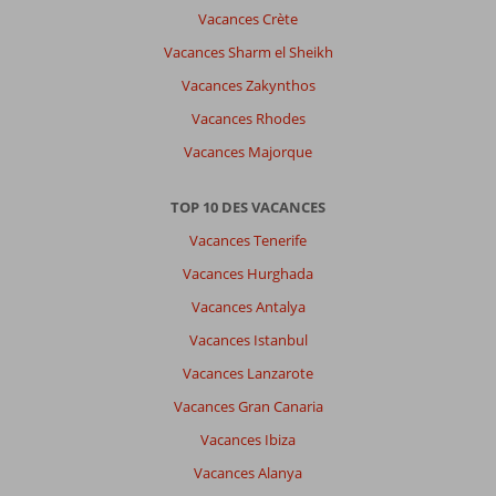
périmètre
Vacances Crète
de
Vacances Sharm el Sheikh
10
km,
Vacances Zakynthos
encore
Vacances Rhodes
un
endroit
Vacances Majorque
où
l
TOP 10 DES VACANCES
on
se
Vacances Tenerife
sent
Vacances Hurghada
vraiment
en
Vacances Antalya
turquie
Vacances Istanbul
(
certaines
Vacances Lanzarote
destinations
Vacances Gran Canaria
on
n
Vacances Ibiza
entends
Vacances Alanya
même