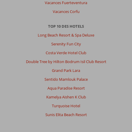
plus
Vacances Fuerteventura
parler
Vacances Corfu
turc
et
tout
TOP 10 DES HOTELS
est
Long Beach Resort & Spa Deluxe
fait
que
Serenity Fun City
pour
Costa Verde Hotel Club
les
touristes)
Double Tree by Hilton Bodrum Isil Club Resort
perso
Grand Park Lara
qd
je
Sentido Mamlouk Palace
pars
Aqua Paradise Resort
à
l
Kamelya Aishen K Club
etranger
Turquoise Hotel
j
aime
Sunis Elita Beach Resort
me,sentir
ds
le