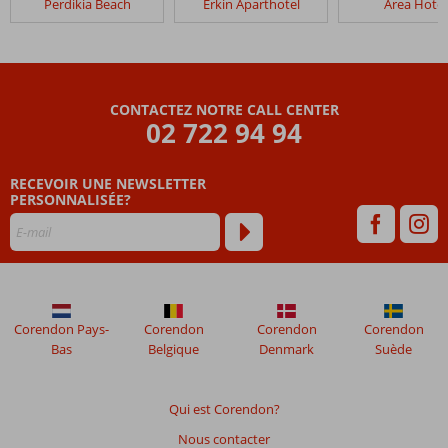
Perdikia Beach
Erkin Aparthotel
Area Hotel
Fly
&
Go
Area
Hotel
CONTACTEZ NOTRE CALL CENTER
02 722 94 94
Les
avis
RECEVOIR UNE NEWSLETTER
datant
PERSONNALISÉE?
de
plus
de
48
mois
ne
sont
Corendon Pays-
Corendon
Corendon
Corendon
plus
Bas
Belgique
Denmark
Suède
affichés
afin
de
Qui est Corendon?
garantir
Nous contacter
la