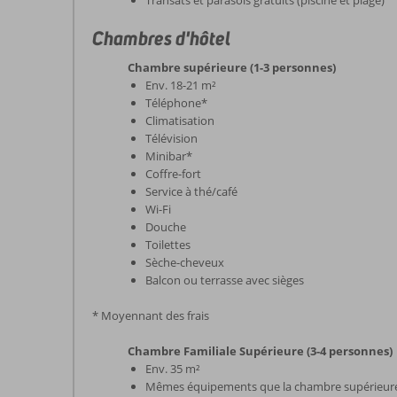
Transats et parasols gratuits (piscine et plage)
Chambres d'hôtel
Chambre supérieure (1-3 personnes)
Env. 18-21 m²
Téléphone*
Climatisation
Télévision
Minibar*
Coffre-fort
Service à thé/café
Wi-Fi
Douche
Toilettes
Sèche-cheveux
Balcon ou terrasse avec sièges
* Moyennant des frais
Chambre Familiale Supérieure (3-4 personnes)
Env. 35 m²
Mêmes équipements que la chambre supérieur