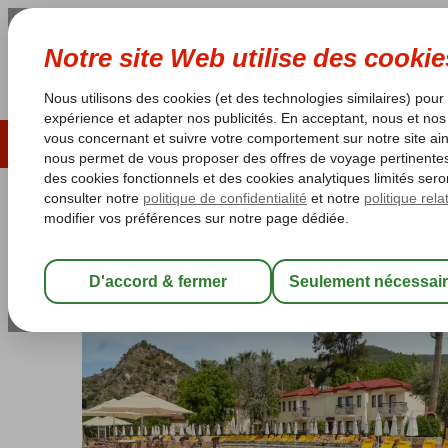
ÉTÉ 2026
LAST MINUTES
S
Les garanties de vacances
Garantie du prix le plu
Turquie
Accueil
Côte Égéenne
Fethiye
Oludeniz
Sundia By Liberty
Sundia By Liberty Oludeniz
All Inclusive
-
Hôtel