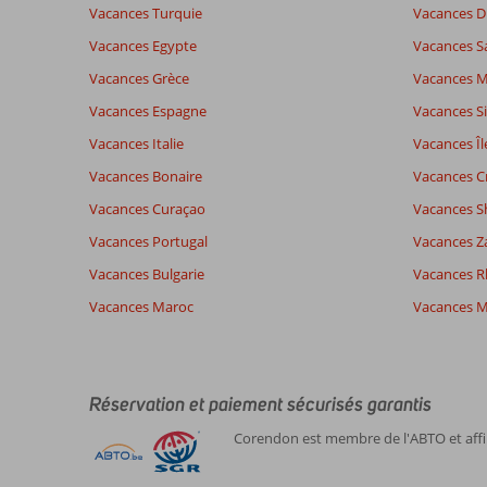
nos
Vacances Turquie
Vacances D
avis.
Vacances Egypte
Vacances S
Vacances Grèce
Vacances 
Vacances Espagne
Vacances Si
Vacances Italie
Vacances Îl
Vacances Bonaire
Vacances C
Vacances Curaçao
Vacances S
Vacances Portugal
Vacances Z
Vacances Bulgarie
Vacances 
Vacances Maroc
Vacances M
Réservation et paiement sécurisés garantis
Corendon est membre de l'ABTO et affil