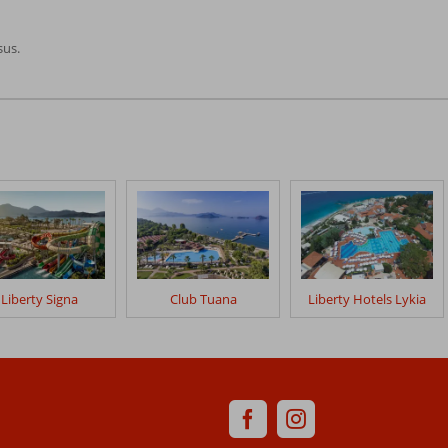
sus.
Liberty Signa
Club Tuana
Liberty Hotels Lykia