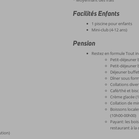
* Moyennant des frais
Facilités Enfants
1 piscine pour enfants
Mini-club (4-12 ans)
Pension
Restez en formule Tout in
Petit-déjeuner 
Petit-déjeuner 
Déjeuner buffe
Dîner sous form
Collations dive
Café/thé et bis
Crème glacée (
Collation de mi
Boissons locale
(10h00-00h00)
Payant: les bois
restaurant à la 
ution)