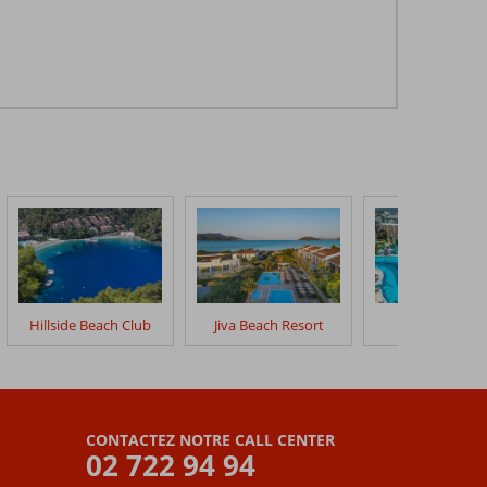
Hillside Beach Club
Jiva Beach Resort
Liberty Faba
CONTACTEZ NOTRE CALL CENTER
02 722 94 94