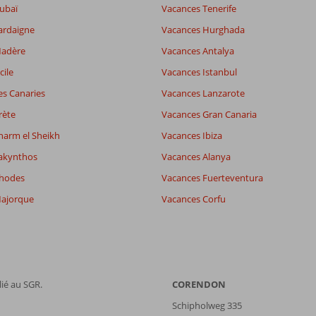
ubaï
Vacances Tenerife
ardaigne
Vacances Hurghada
Madère
Vacances Antalya
cile
Vacances Istanbul
es Canaries
Vacances Lanzarote
rète
Vacances Gran Canaria
harm el Sheikh
Vacances Ibiza
akynthos
Vacances Alanya
Rhodes
Vacances Fuerteventura
ajorque
Vacances Corfu
ié au SGR.
CORENDON
Schipholweg 335