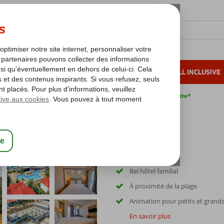
OLEIL D'HIVER
VACANCES AU SOLEIL
ALL INCLUSIVE
s bas*
Pas de surcharge carburant
Annulation gratuite*
 Oludeniz
Bel hôtel familial
À proximité de la plage
Animation pour petits et grand
En savoir plus