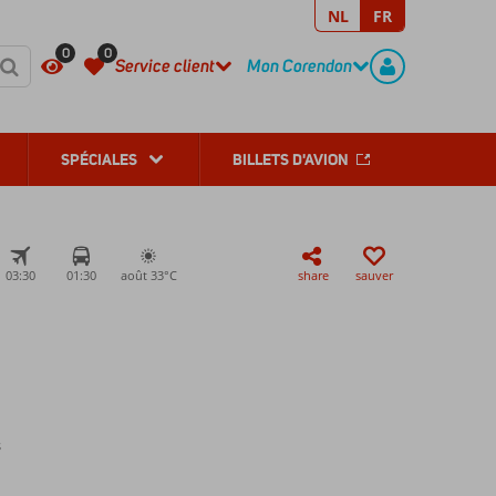
NL
FR
REGISTER
CONTACT
0
0
Service client
Mon Corendon
SPÉCIALES
BILLETS D'AVION
03:30
01:30
août 33°
C
share
sauver
s