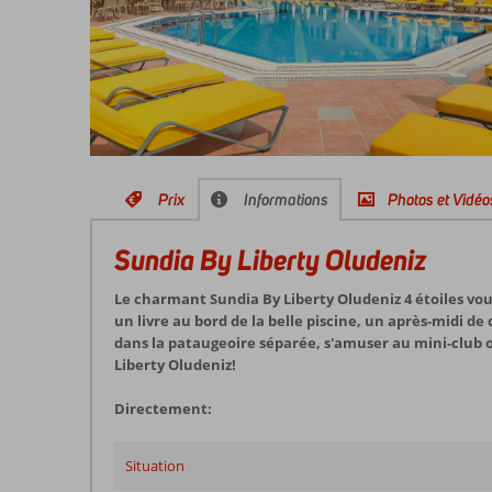
Prix
Informations
Photos et Vidéo
Sundia By Liberty Oludeniz
Le charmant Sundia By Liberty Oludeniz 4 étoiles vous 
un livre au bord de la belle piscine, un après-midi d
dans la pataugeoire séparée, s'amuser au mini-club ou
Liberty Oludeniz!
Directement:
Situation