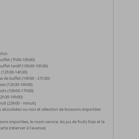
clus:
buffet (7h00-10h00)
buffet tardif (10h00-10h30)
t (12h30-14h30)
e de buffet (19h00 - 21h30)
rses (12h30-16h00)
cuits (10h00-17h00)
12h30-16h00)
nuit (23h00 - minuit)
s alcoolisées ou non et sélection de boissons importées
sons importées, le room service, les jus de fruits frais et le
carte (réserver à l'avance)