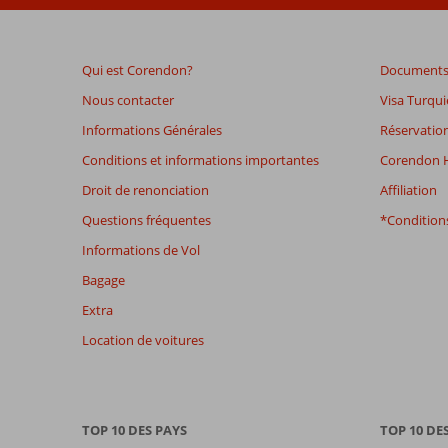
datant
de
plus
Qui est Corendon?
Documents 
de
48
Nous contacter
Visa Turqui
mois
Informations Générales
Réservation
ne
sont
Conditions et informations importantes
Corendon H
plus
Droit de renonciation
Affiliation
affichés
afin
Questions fréquentes
*Conditions
de
Informations de Vol
garantir
la
Bagage
pertinence
Extra
des
avis
Location de voitures
présentés.
En
savoir
plus
TOP 10 DES PAYS
TOP 10 DE
sur