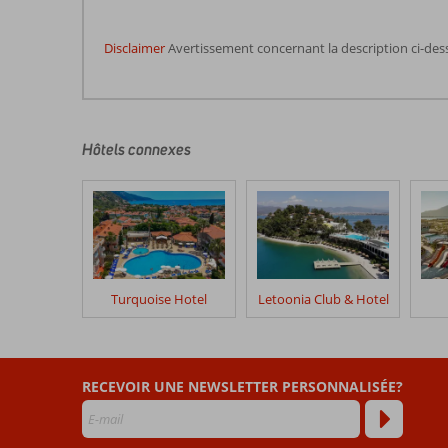
Disclaimer
Avertissement concernant la description ci-des
Les
commentaires
sont
écrits
Hôtels connexes
par
nos
clients
après
leur
séjour
dans
Turquoise Hotel
Letoonia Club & Hotel
Sundia
By
Liberty
Oludeniz
RECEVOIR UNE NEWSLETTER PERSONNALISÉE?
Les
avis