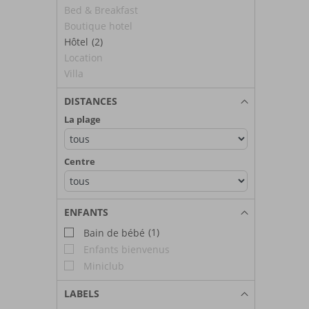
Bed & Breakfast
Boutique hotel
Hôtel
(2)
Location
Villa
DISTANCES
La plage
Centre
ENFANTS
(1)
Bain de bébé
Enfants bienvenus
Miniclub
LABELS