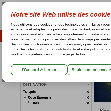
ÉTÉ 2026
LAST MINUTES
S
Les garanties de vacances
Garantie du prix le plu
PARTICIPANTS
Turquie
Accueil
Chambre 1:
2 Personnes
Modifier les participants
DESTINATION
Turquie
Côte Égéenne
Kas
Kas