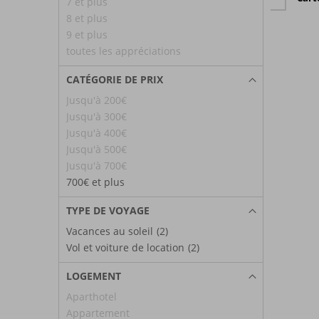
7 et plus
8 et plus
9 et plus
toutes les appréciations
CATÉGORIE DE PRIX
Jusqu'à 200€
Jusqu'à 300€
Jusqu'à 400€
Jusqu'à 500€
Jusqu'à 700€
700€ et plus
TYPE DE VOYAGE
Vacances au soleil
(2)
Vol et voiture de location
(2)
LOGEMENT
Aparthotel
Appartement