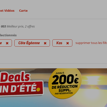
et Vidéos
Carte
e
803
Meilleur prix, 2 offres
électionnés
ie
Côte Égéenne
Kas
supprimer tous les filt