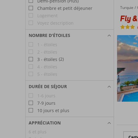
Demi-pension (Plus)
Turquie
Fly & Go Cappari Hotels Aqua Princess
Accueil
Chambre et petit déjeuner
Logement
Fly &
Voyez description
NOMBRE D'ÉTOILES
1 - étoiles
2 - étoiles
(2)
3 - étoiles
4 - étoiles
5 - étoiles
DURÉE DE SÉJOUR
1-6 jours
7-9 jours
10 jours et plus
APPRÉCIATION
6 et plus
Cart