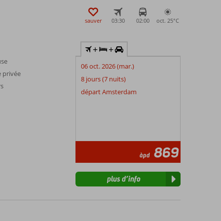
sauver
03:30
02:00
oct. 25°
C
+
+
use
06 oct. 2026 (mar.)
e privée
8 jours (7 nuits)
rs
départ Amsterdam
869
àpd
plus d’info