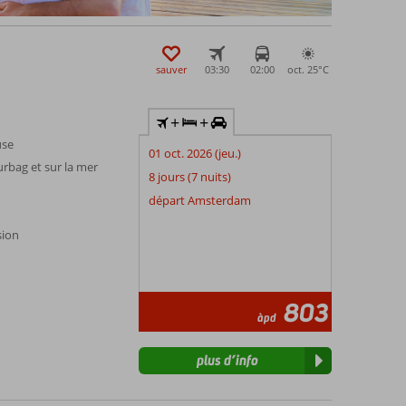
sauver
03:30
02:00
oct. 25°
C
+
+
use
01 oct. 2026 (jeu.)
urbag et sur la mer
8 jours (7 nuits)
départ Amsterdam
sion
803
àpd
plus d’info