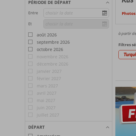
PÉRIODE DE DÉPART
Entre
Photos 
Et
à partir d
août 2026
septembre 2026
Filtres s
octobre 2026
Turqu
novembre 2026
décembre 2026
janvier 2027
février 2027
mars 2027
avril 2027
mai 2027
juin 2027
juillet 2027
DÉPART