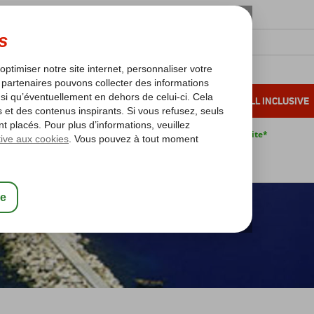
OLEIL D'HIVER
VACANCES AU SOLEIL
ALL INCLUSIVE
s bas*
Pas de surcharge carburant
Annulation gratuite*
Côte Égéenne
Kas