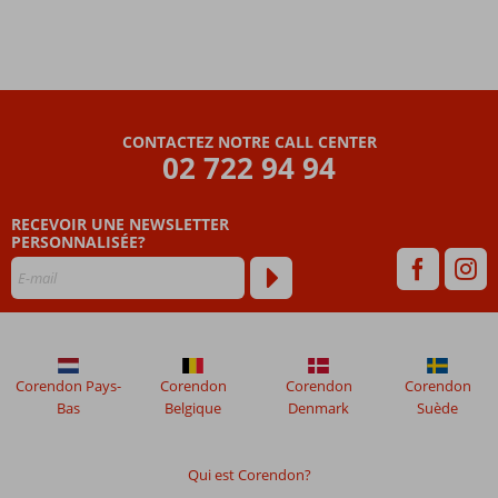
Élégant et
tendance:
le design
Boho
Chic
Pas
moins
CONTACTEZ NOTRE CALL CENTER
02 722 94 94
de 3
plages
privées
RECEVOIR UNE NEWSLETTER
!
PERSONNALISÉE?
Demi-
pension
ou All
Inclusive
également
possible
Corendon Pays-
Corendon
Corendon
Corendon
Bas
Belgique
Denmark
Suède
Qui est Corendon?