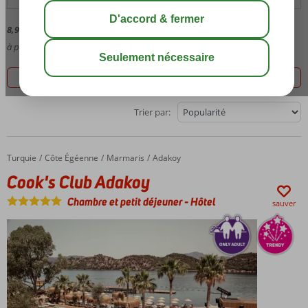
8,9
Moyenne des évaluations,
41
commentaires
à partir de
942
Meilleur prix, 2 offres
Filtrez les 2 offres
Trier par:
Turquie
Cook's Club Adakoy
Accueil
Côte Égéenne
Marmaris
Adakoy
Cook's Club Adakoy
Chambre et petit déjeuner
-
Hôtel
sauver