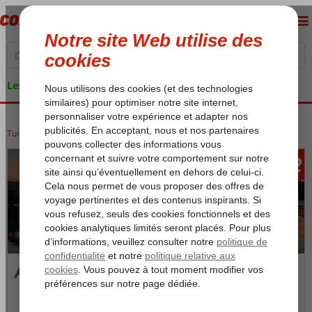
Les garanties de vacances
Turquie
Accueil
Côte Égéenne
Marmaris
Adakoy
942
àpd
Adakoy
Photos et Vidéos
Carte