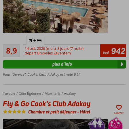
Only
+
Adult:
Recommandé
âge
8,9
14 oct. 2026 (mer.)
8 jours (7 nuits)
942
20
àpd
minimum
départ Bruxelles Zaventem
commentaires
16 ans
plus d’info
Design
élégant
Pour “Service”, Cook's Club Adakoy est noté 9,1!
et
tendance
Pas
Turquie
Fly & Go Cook's Club Adakoy
Accueil
Côte Égéenne
Marmaris
Adakoy
moins
Fly & Go Cook's Club Adakoy
de 3
plages
Chambre et petit déjeuner
-
Hôtel
sauver
privées
!
Demi-