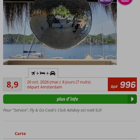
pension
ou All
Inclusive
également
possible
Y
+
+
compris
Recommandé
la
8,9
20 oct. 2026 (mar.)
8 jours (7 nuits)
996
21
àpd
voiture
départ Amsterdam
commentaires
de
plus d’info
location
Adulte
Pour “Service”, Fly & Go Cook's Club Adakoy est noté 9,0!
uniquement:
âge
minimum
16 ans
Carte