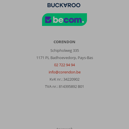
CORENDON
Schipholweg 335
1171 PL Badhoevedorp, Pays-Bas
02 722 94 94
info@corendon.be
KvK nr.: 34220902
TVA nr.: 814395892 B01