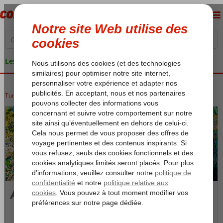
Les garanties de vacances
Turquie
Accueil
Côte Égéenne
Marmaris
Akyaka
Akyaka
Photos et Vidéos
Carte