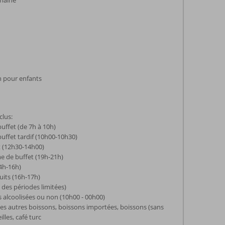
emaine
n pour enfants
clus:
buffet (de 7h à 10h)
buffet tardif (10h00-10h30)
t (12h30-14h00)
e de buffet (19h-21h)
14h-16h)
uits (16h-17h)
 des périodes limitées)
s alcoolisées ou non (10h00 - 00h00)
les autres boissons, boissons importées, boissons (sans
illes, café turc