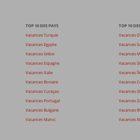
présentés.
En
savoir
plus
TOP 10 DES PAYS
TOP 10 DE
sur
nos
Vacances Turquie
Vacances D
avis.
Vacances Egypte
Vacances S
Vacances Grèce
Vacances 
Note totale
Distribution des votes
4,5
Impression générale
4,5
Manger
Vacances Espagne
Vacances Si
Basé sur:
Emplacement
4,8
Chambr
11
Vacances Italie
Vacances Îl
Suffisant
Service
5,5
Enfants
commentaires
Qualité-prix
4,8
Qualité-
Vacances Bonaire
Vacances C
Vacances Curaçao
Vacances S
Vacances Portugal
Vacances Z
Expériences
Langue
de nos
Français (3)
Vacances Bulgarie
Vacances 
clients
Vacances Maroc
Vacances M
4,0