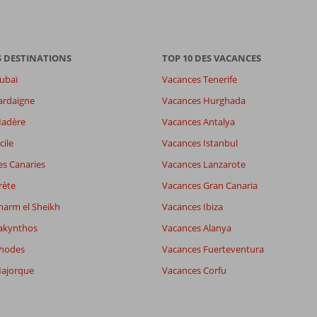
S DESTINATIONS
TOP 10 DES VACANCES
ubaï
Vacances Tenerife
ardaigne
Vacances Hurghada
Madère
Vacances Antalya
4,2
cile
Vacances Istanbul
es
5,3
es Canaries
Vacances Lanzarote
5,7
wifi
4,3
rète
Vacances Gran Canaria
harm el Sheikh
Vacances Ibiza
akynthos
Vacances Alanya
Filtrer par participants
Trier par
Tous
datum (nieuw > oud)
Rhodes
Vacances Fuerteventura
ajorque
Vacances Corfu