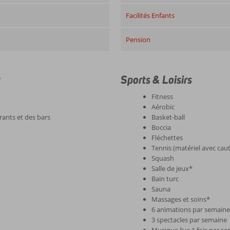
Facilités Enfants
Pension
t
Sports & Loisirs
Fitness
Aérobic
rants et des bars
Basket-ball
Boccia
Fléchettes
Tennis (matériel avec cau
Squash
Salle de jeux*
Bain turc
Sauna
Massages et soins*
6 animations par semain
3 spectacles par semaine