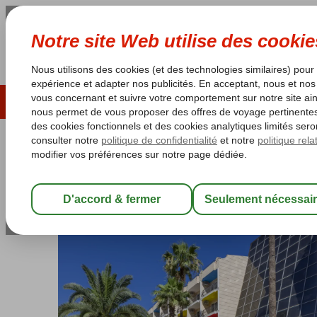
ÉTÉ 2026
LAST MINUTES
S
Les garanties de vacances
Garantie du prix le plu
Turquie
Accueil
Côte Égéenne
Marmaris
Armutalan
Marmaris Sm
Marmaris Smart Voxx Resort
All Inclusive
-
Hôtel