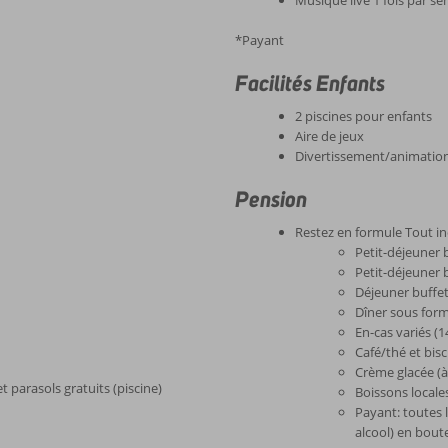
Musique live 1 fois par s
*Payant
Facilités Enfants
2 piscines pour enfants
Aire de jeux
Divertissement/animatio
Pension
Restez en formule Tout in
Petit-déjeuner 
Petit-déjeuner 
Déjeuner buffe
Dîner sous form
En-cas variés (
Café/thé et bisc
Crème glacée (à
t parasols gratuits (piscine)
Boissons locale
Payant: toutes 
alcool) en boute