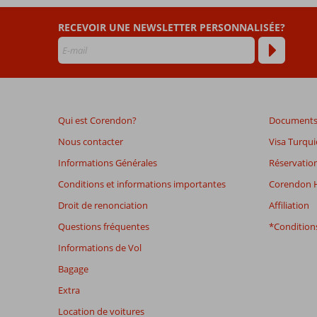
Voxx
Resort
RECEVOIR UNE NEWSLETTER PERSONNALISÉE?
Les
avis
datant
de
plus
Qui est Corendon?
Documents 
de
48
Nous contacter
Visa Turqui
mois
Informations Générales
Réservation
ne
sont
Conditions et informations importantes
Corendon H
plus
Droit de renonciation
Affiliation
affichés
afin
Questions fréquentes
*Conditions
de
Informations de Vol
garantir
la
Bagage
pertinence
Extra
des
avis
Location de voitures