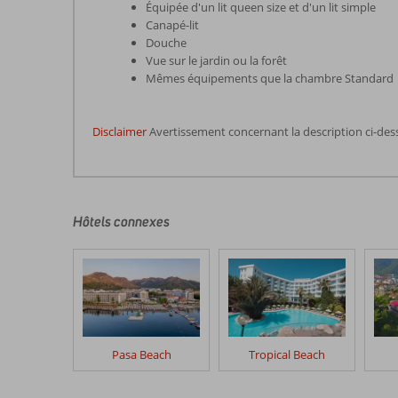
Équipée d'un lit queen size et d'un lit simple
Canapé-lit
Douche
Vue sur le jardin ou la forêt
Mêmes équipements que la chambre Standard
Disclaimer
Avertissement concernant la description ci-des
Les
commentaires
sont
écrits
Hôtels connexes
par
nos
clients
après
leur
séjour
dans
Pasa Beach
Tropical Beach
Marmaris
Smart