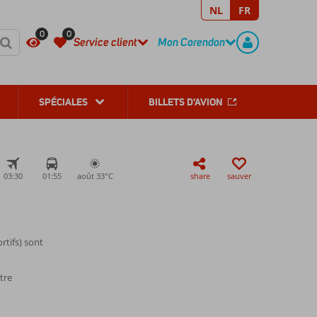
NL
FR
REGISTER
CONTACT
0
0
Service client
Mon Corendon
SPÉCIALES
BILLETS D'AVION
03:30
01:55
août 33°
C
share
sauver
tifs) sont
tre