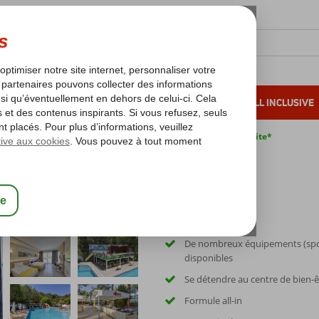
OLEIL D'HIVER
VACANCES AU SOLEIL
ALL INCLUSIVE
s bas*
Pas de surcharge carburant
Annulation gratuite*
art Voxx Resort
De nombreux équipements (spor
disponibles
Se détendre au centre de bien-ê
Formule all-in