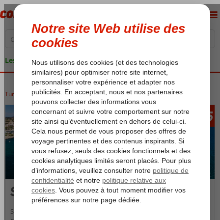
Les garanties de vacances
Turquie
Accueil
Côte Égéenne
Seferihisar
715
àpd
Seferihisar
Seferihisar est une petite ville accueillante dans la région égéenne.