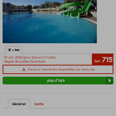
l’emplacement par rapport aux plages, aux restaurants et aux
éventuels centres-villes.
+
01 oct. 2026 (jeu.)
8 jours (7 nuits)
715
àpd
départ Bruxelles Zaventem
Encore 2 chambre(s) disponibles sur notre site
plus d’info
Général
Carte