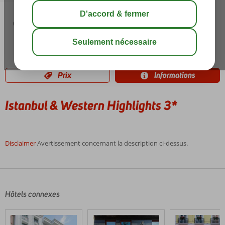
03:00
août 31°
C
share
sauver
Prix
Informations
Istanbul & Western Highlights 3*
Disclaimer
Avertissement concernant la description ci-dessus.
Les
commentaires
sont
écrits
Hôtels connexes
par
nos
clients