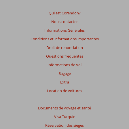
affichés
afin
de
Qui est Corendon?
garantir
Nous contacter
la
pertinence
Informations Générales
des
Conditions et informations importantes
avis
présentés.
Droit de renonciation
En
Questions fréquentes
savoir
plus
Informations de Vol
sur
Bagage
nos
avis.
Extra
Location de voitures
Documents de voyage et santé
Visa Turquie
Réservation des sièges