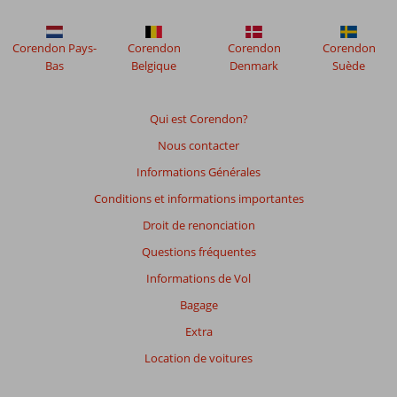
ne
sont
plus
Corendon Pays-
Corendon
Corendon
Corendon
affichés
Bas
Belgique
Denmark
Suède
afin
de
garantir
Qui est Corendon?
la
Nous contacter
pertinence
des
Informations Générales
avis
Conditions et informations importantes
présentés.
En
Droit de renonciation
savoir
Questions fréquentes
plus
sur
Informations de Vol
nos
Bagage
avis.
Extra
Note
Location de voitures
totale