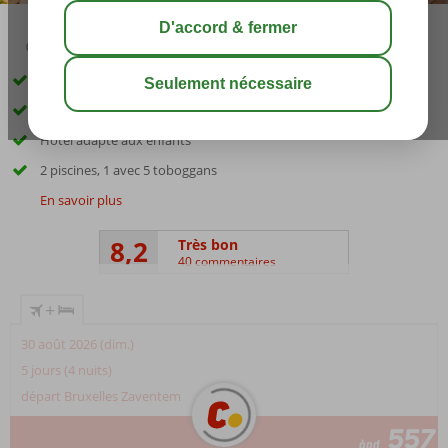
03:45
août 33°
C
share
sauver
Près du centre d'Alanya
Service de navette gratuit vers la plage privée
Hôtel adapté aux enfants
2 piscines, 1 avec 5 toboggans
En savoir plus
8,2
Très bon
40 commentaires
+
30 août 2026 (dim.)
5 jours (4 nuits)
départ Bruxelles Zaventem
557
àpd