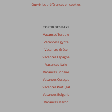
participants
Ouvrir les préférences en cookies
Tous
Trier
par
TOP 10 DES PAYS
datum (nieuw > oud)
Vacances Turquie
Vacances Egypte
Il
Vacances Grèce
n'y
a
Vacances Espagne
pas
Vacances Italie
de
commentaires
Vacances Bonaire
en
Vacances Curaçao
français,
choisissez
Vacances Portugal
une
Vacances Bulgarie
autre
langue
Vacances Maroc
ici