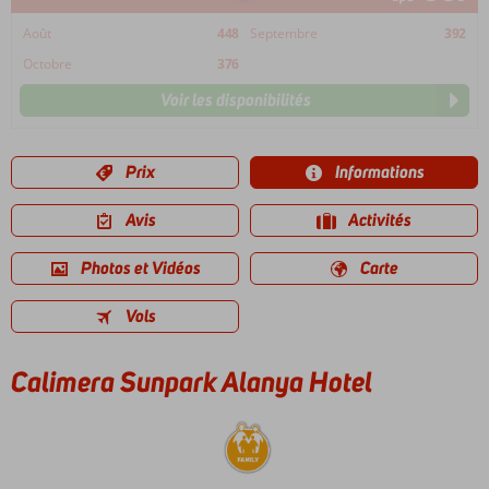
Août
448
Septembre
392
Octobre
376
Voir les disponibilités
Prix
Informations
Avis
Activités
Photos et Vidéos
Carte
Vols
Calimera Sunpark Alanya Hotel