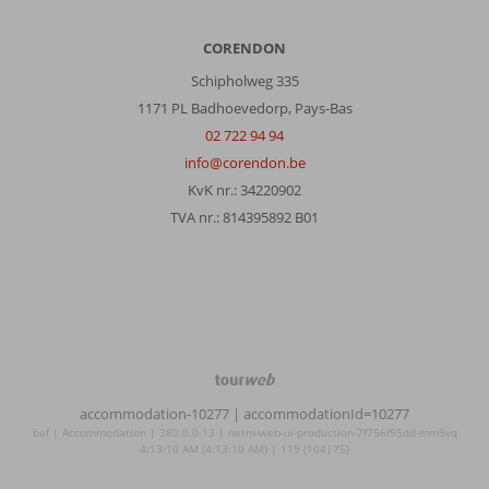
CORENDON
Schipholweg 335
1171 PL Badhoevedorp, Pays-Bas
02 722 94 94
info@corendon.be
KvK nr.: 34220902
TVA nr.: 814395892 B01
TourWeb
©
accommodation-10277
| accommodationId=10277
NetMatch
bef | Accommodation | 380.0.0.13 | netm-web-ui-production-7f756f55dd-mm9vq
4:13:10 AM (4:13:10 AM) | 119 (104|75)