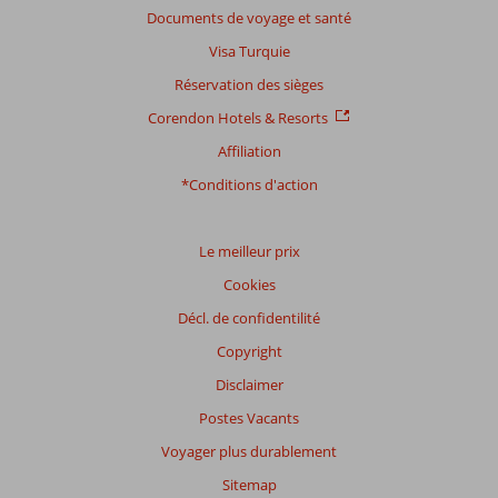
Basé
Documents de voyage et santé
sur:
Visa Turquie
40
commentaires
Réservation des sièges
Corendon Hotels & Resorts
Affiliation
Distribution
des votes
*Conditions d'action
Impression générale
8,2
Manger
6,7
Emplacement
8,1
Chambres
8,1
Service
8,1
Enfants
8,6
Le meilleur prix
Qualité-prix
7,6
Qualité-wifi
7,4
Cookies
Décl. de confidentilité
Expériences
de
Copyright
nos
clients
Disclaimer
Langue
Postes Vacants
Français (0)
Voyager plus durablement
Filtrer
Sitemap
par