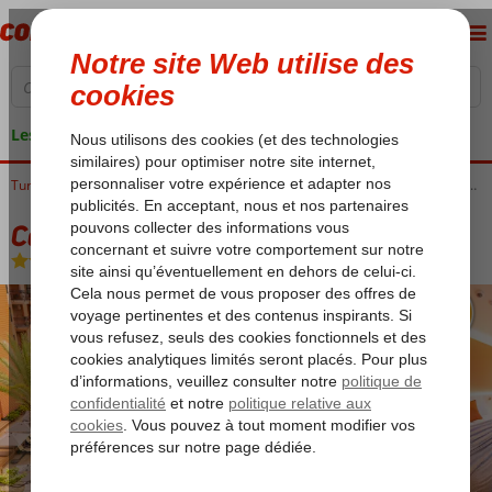
Les garanties de vacances
Accueil
Turquie
Riviera Turque
Alanya
Alanya-Centre Ville
Calimera Sunpark Alanya Hotel
Calimera Sunpark Alanya Hotel
Chambre et petit déjeuner
-
Hôtel