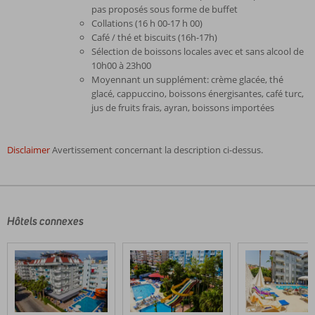
pas proposés sous forme de buffet
Collations (16 h 00-17 h 00)
Café / thé et biscuits (16h-17h)
Sélection de boissons locales avec et sans alcool de
10h00 à 23h00
Moyennant un supplément: crème glacée, thé
glacé, cappuccino, boissons énergisantes, café turc,
jus de fruits frais, ayran, boissons importées
Disclaimer
Avertissement concernant la description ci-dessus.
Les
commentaires
sont
écrits
Hôtels connexes
par
nos
clients
après
leur
séjour