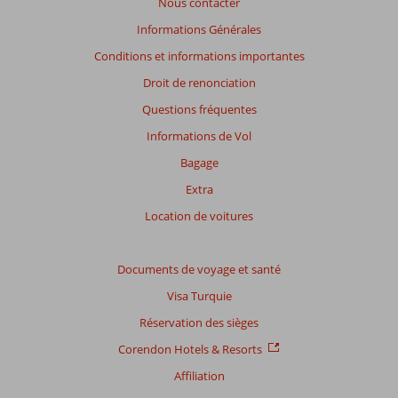
Nous contacter
avis
présentés.
Informations Générales
En
Conditions et informations importantes
savoir
plus
Droit de renonciation
sur
Questions fréquentes
nos
avis.
Informations de Vol
Bagage
Extra
Location de voitures
Documents de voyage et santé
Visa Turquie
Réservation des sièges
Corendon Hotels & Resorts
Affiliation