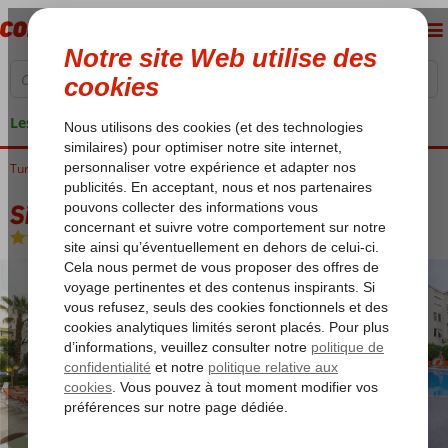
Les garanties de vacances
Turquie
Accueil
Riviera Turque
Alanya
Alanya-Centre Ville
Sifalar Appartements
Sifalar Appartements
Logement
-
Appartement