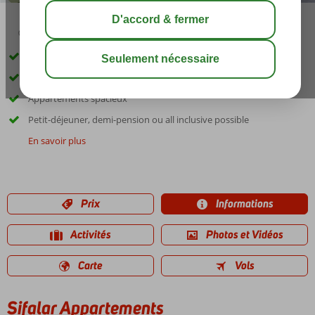
03:45
août 33°
C
share
sauver
À proximité de la plage et du centre
Très apprécié des néerlandais
Appartements spacieux
Petit-déjeuner, demi-pension ou all inclusive possible
En savoir plus
Prix
Informations
Activités
Photos et Vidéos
Carte
Vols
Sifalar Appartements