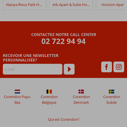
dans
Alanya Risus Park Hotel
Ark Apart & Suite Hotel
Horizon Aparth
Sifalar
Appartements
Les
avis
CONTACTEZ NOTRE CALL CENTER
datant
02 722 94 94
de
plus
RECEVOIR UNE NEWSLETTER
de
PERSONNALISÉE?
48
mois
ne
sont
plus
affichés
afin
Corendon Pays-
Corendon
Corendon
Corendon
de
Bas
Belgique
Denmark
Suède
garantir
la
pertinence
Qui est Corendon?
des