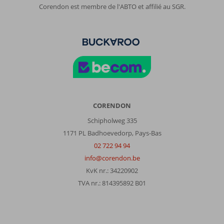
Corendon est membre de l'ABTO et affilié au SGR.
CORENDON
Schipholweg 335
1171 PL Badhoevedorp, Pays-Bas
02 722 94 94
info@corendon.be
KvK nr.: 34220902
TVA nr.: 814395892 B01