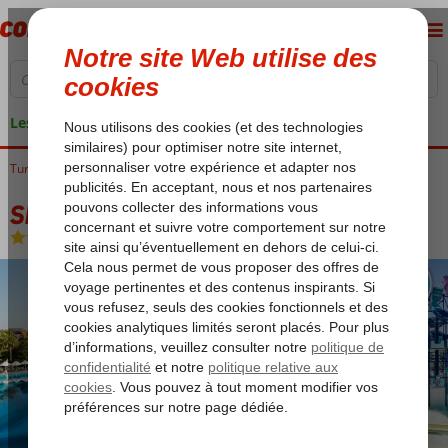
Les garanties de vacances
Turquie
Accueil
Riviera Turque
Belek
Sherwood Dreams Resort
Sherwood Dreams Resort
Ultra All Inclusive
-
Hôtel