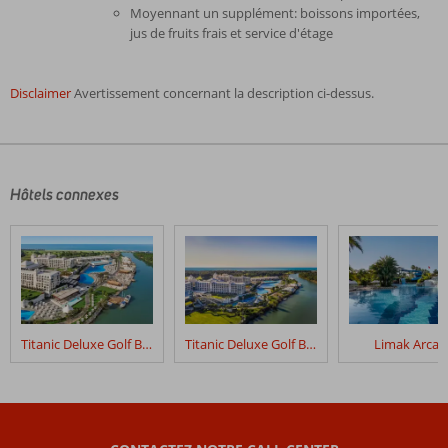
Moyennant un supplément: boissons importées,
jus de fruits frais et service d'étage
Disclaimer
Avertissement concernant la description ci-dessus.
Les
commentaires
sont
écrits
Hôtels connexes
par
nos
clients
après
leur
séjour
dans
Titanic Deluxe Golf Belek
Titanic Deluxe Golf Belek - Golf Package
Limak Arcad
Sherwood
Dreams
Resort
Les