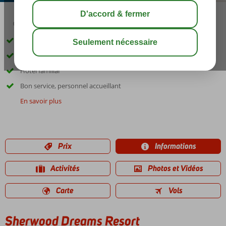
03:45
00:40
août 33°
C
share
sauver
Directement sur une belle plage
Piscines avec toboggans
Hotel familial
Bon service, personnel accueillant
En savoir plus
Prix
Informations
Activités
Photos et Vidéos
Carte
Vols
Sherwood Dreams Resort