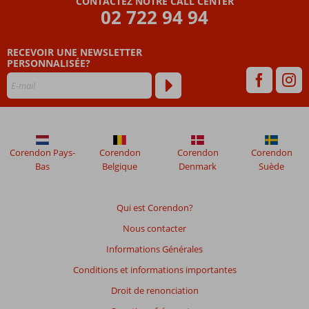
CONTACTEZ NOTRE CALL CENTER
avis
02 722 94 94
datant
de
RECEVOIR UNE NEWSLETTER
plus
PERSONNALISÉE?
de
48
mois
ne
sont
plus
affichés
Corendon Pays-
Corendon
Corendon
Corendon
afin
Bas
Belgique
Denmark
Suède
de
garantir
la
Qui est Corendon?
pertinence
Nous contacter
des
avis
Informations Générales
présentés.
Conditions et informations importantes
En
savoir
Droit de renonciation
plus