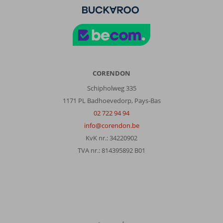
CORENDON
Schipholweg 335
1171 PL Badhoevedorp, Pays-Bas
02 722 94 94
info@corendon.be
KvK nr.: 34220902
TVA nr.: 814395892 B01