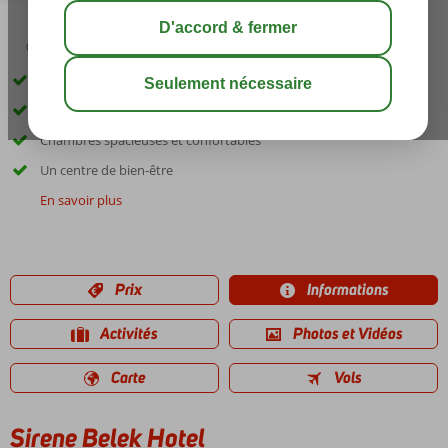
03:45
00:40
août 33°
C
share
sauver
Exclusivité Corendon !
Pleins d'activités pour les enfants
Chambres spacieuses et confortables
Un centre de bien-être
En savoir plus
Prix
Informations
Activités
Photos et Vidéos
Carte
Vols
Sirene Belek Hotel