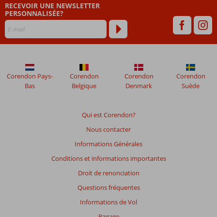
RECEVOIR UNE NEWSLETTER
plus
PERSONNALISÉE?
de
48
mois
ne
sont
plus
affichés
Corendon Pays-
Corendon
Corendon
Corendon
afin
Bas
Belgique
Denmark
Suède
de
garantir
la
Qui est Corendon?
pertinence
Nous contacter
des
avis
Informations Générales
présentés.
Conditions et informations importantes
En
savoir
Droit de renonciation
plus
Questions fréquentes
sur
nos
Informations de Vol
avis.
Bagage