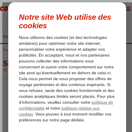
Les garanties de vacances
Turquie
Accueil
Riviera Turque
Belek
Sirene Belek Hotel
Sirene Belek Hotel
Ultra All Inclusive
-
Hôtel