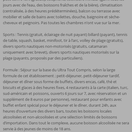
jours avec de l’eau, des boissons fraîches et de la bière), climatisation
(centralisée, à des heures prédéterminées), balcon ou terrasse avec
mobilier et salle de bains avec toilettes, douche, baignoire et sèche-
cheveux et peignoirs. Pas toutes les chambres n’ont vue sur la mer.
Sports : Tennis (gratuit, éclairage de nuit payant) billard (payant), tennis
de table, squash, basket, minifoot, tir à l’arc, volley de plage (gratuits),
divers sports nautiques non-motorisés (gratuits, catamaran
uniquement avec brevet), divers sports nautiques motorisés sur la
plage (payants, proposés par des particuliers).
Formule : Séjour sur la base du Ultra Tout Compris, selon la large
formule de cet établissement ; petit-déjeuner, petit-déjeuner tardif,
déjeuner et dîner sous forme de buffets, divers encas, café, thé et
biscuits et glaces à des heures fixes, 4 restaurants à la carte (italien, turc,
sud-américain et poissons, ouverts 6 jours sur 7, avec réservation et un
supplément de 8 euros par personne), restaurant pour enfants avec
buffet enfant spécial pour le déjeuner et le dîner, durant 24h, aux
heures d’ouverture des divers bars, toutes les boissons locales
alcoolisées et non-alcoolisées et une sélection limités de boissons
d’importation. Dans tout le complexe, aucune boisson alcoolisée ne sera
servie à des jeunes de moins de 18 ans.