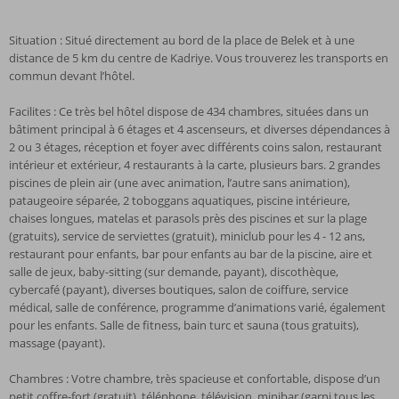
Situation : Situé directement au bord de la place de Belek et à une
distance de 5 km du centre de Kadriye. Vous trouverez les transports en
commun devant l’hôtel.
Facilites : Ce très bel hôtel dispose de 434 chambres, situées dans un
bâtiment principal à 6 étages et 4 ascenseurs, et diverses dépendances à
2 ou 3 étages, réception et foyer avec différents coins salon, restaurant
intérieur et extérieur, 4 restaurants à la carte, plusieurs bars. 2 grandes
piscines de plein air (une avec animation, l’autre sans animation),
pataugeoire séparée, 2 toboggans aquatiques, piscine intérieure,
chaises longues, matelas et parasols près des piscines et sur la plage
(gratuits), service de serviettes (gratuit), miniclub pour les 4 - 12 ans,
restaurant pour enfants, bar pour enfants au bar de la piscine, aire et
salle de jeux, baby-sitting (sur demande, payant), discothèque,
cybercafé (payant), diverses boutiques, salon de coiffure, service
médical, salle de conférence, programme d’animations varié, également
pour les enfants. Salle de fitness, bain turc et sauna (tous gratuits),
massage (payant).
Chambres : Votre chambre, très spacieuse et confortable, dispose d’un
petit coffre-fort (gratuit), téléphone, télévision, minibar (garni tous les