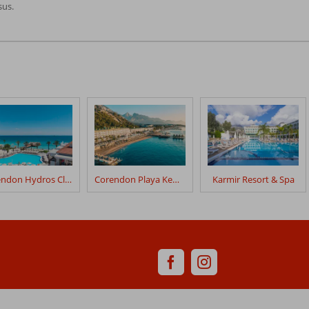
sus.
Corendon Hydros Club Kemer
Corendon Playa Kemer
Karmir Resort & Spa