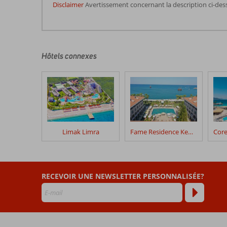
Disclaimer
Avertissement concernant la description ci-des
Les
commentaires
sont
écrits
Hôtels connexes
par
nos
clients
après
leur
séjour
dans
Limak Limra
Fame Residence Kemer & Spa
Rixos
Sungate
Les
RECEVOIR UNE NEWSLETTER PERSONNALISÉE?
avis
datant
de
plus
de