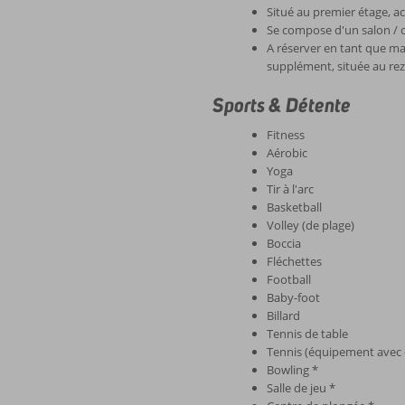
Situé au premier étage, ac
Se compose d'un salon / c
A réserver en tant que m
supplément, située au re
Sports & Détente
Fitness
Aérobic
Yoga
Tir à l'arc
Basketball
Volley (de plage)
Boccia
Fléchettes
Football
Baby-foot
Billard
Tennis de table
Tennis (équipement avec 
Bowling *
Salle de jeu *