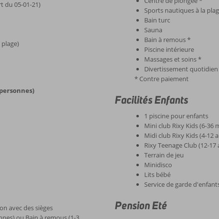
Centre de plongée *
t du 05-01-21)
Sports nautiques à la plag
Bain turc
Sauna
Bain à remous *
 plage)
Piscine intérieure
Massages et soins *
Divertissement quotidien
* Contre paiement
 personnes)
Facilités Enfants
1 piscine pour enfants
Mini club Rixy Kids (6-36 
Midi club Rixy Kids (4-12 
Rixy Teenage Club (12-17 
Terrain de jeu
Minidisco
Lits bébé
Service de garde d'enfan
Pension Eté
on avec des sièges
onnes) ou Bain à remous (1-3