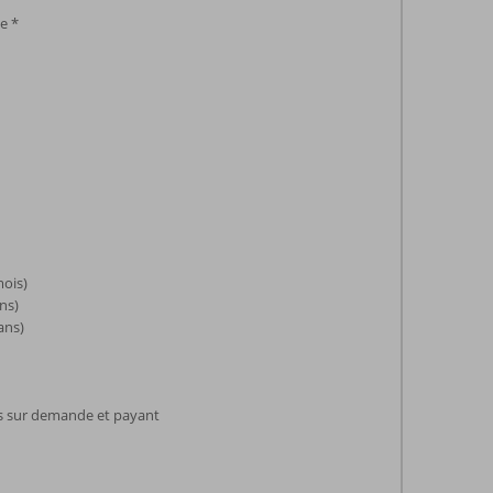
e *
mois)
ans)
ans)
ts sur demande et payant