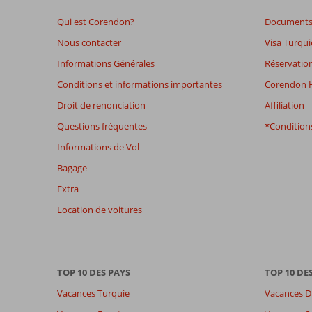
48
Qui est Corendon?
Documents 
mois
ne
Nous contacter
Visa Turqui
sont
Informations Générales
Réservation
plus
affichés
Conditions et informations importantes
Corendon H
afin
Droit de renonciation
Affiliation
de
garantir
Questions fréquentes
*Conditions
la
Informations de Vol
pertinence
des
Bagage
avis
Extra
présentés.
En
Location de voitures
savoir
plus
sur
nos
TOP 10 DES PAYS
TOP 10 DE
avis.
Vacances Turquie
Vacances D