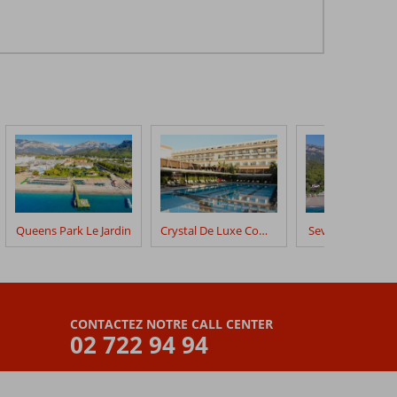
Queens Park Le Jardin
Crystal De Luxe Comfort Collection
Seven Seas Hotel
CONTACTEZ NOTRE CALL CENTER
02 722 94 94