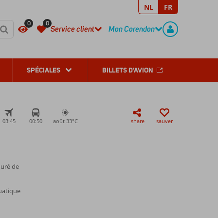
NL
FR
REGISTER
CONTACT
0
0
Service client
Mon Corendon
SPÉCIALES
BILLETS D'AVION
03:45
00:50
août 33°
C
share
sauver
ouré de
quatique