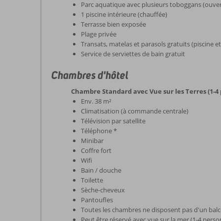
Parc aquatique avec plusieurs toboggans (ouver
1 piscine intérieure (chauffée)
Terrasse bien exposée
Plage privée
Transats, matelas et parasols gratuits (piscine et
Service de serviettes de bain gratuit
Chambres d'hôtel
Chambre Standard avec Vue sur les Terres (1-4
Env. 38 m²
Climatisation (à commande centrale)
Télévision par satellite
Téléphone *
Minibar
Coffre fort
Wifi
Bain / douche
Toilette
Sèche-cheveux
Pantoufles
Toutes les chambres ne disposent pas d'un balc
Peut être réservé avec vue sur la mer (1-4 pers