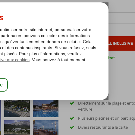
OLEIL D'HIVER
VACANCES AU SOLEIL
ALL INCLUSIVE
s bas*
Pas de surcharge carburant
Annulation gratuite*
Directement sur la plage et ent
verdure
Plusieurs piscines et un parc a
Divers restaurants à la carte