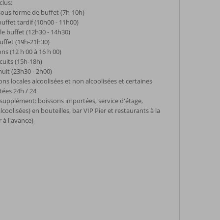
clus:
sous forme de buffet (7h-10h)
uffet tardif (10h00 - 11h00)
le buffet (12h30 - 14h30)
buffet (19h-21h30)
ons (12 h 00 à 16 h 00)
scuits (15h-18h)
nuit (23h30 - 2h00)
ns locales alcoolisées et non alcoolisées et certaines
tées 24h / 24
upplément: boissons importées, service d'étage,
coolisées) en bouteilles, bar VIP Pier et restaurants à la
r à l'avance)