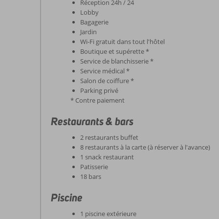
Réception 24h / 24
Lobby
Bagagerie
Jardin
Wi-Fi gratuit dans tout l'hôtel
Boutique et supérette *
Service de blanchisserie *
Service médical *
Salon de coiffure *
Parking privé
* Contre paiement
Restaurants & bars
2 restaurants buffet
8 restaurants à la carte (à réserver à l'avance)
1 snack restaurant
Patisserie
18 bars
Piscine
1 piscine extérieure