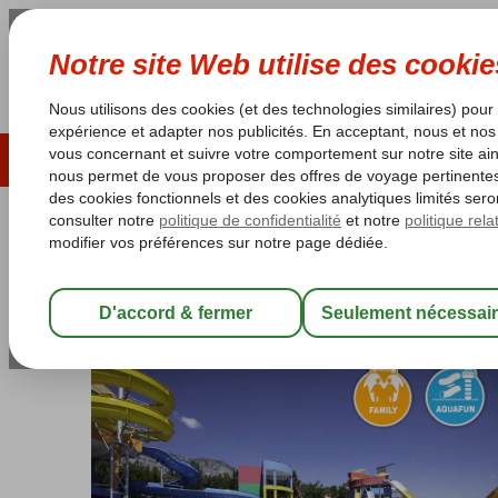
ÉTÉ 2026
LAST MINUTES
S
Les garanties de vacances
Garantie du prix le plu
Turquie
Accueil
Riviera Turque
Kemer
Beldibi
Rixos Sungate
Rixos Sungate
All Inclusive
-
Hôtel