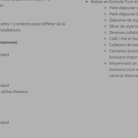
Restez en formule Tout in
es
Petit-déjeuner 
Petit-déjeuner b
Déjeuner de sty
ltes + 2 enfants) peut différer de la
Dîner de style 
stallations
Diverses collati
Café / thé et bi
ersonnes)
Collation de mi
Certaines boisso
ndard
boissons impor
Moyennant un s
boissons (non al
carte (à réserve
ndard
et sèche-cheveux
ndard